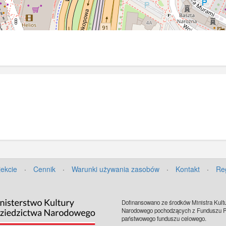
jekcie
·
Cennik
·
Warunki używania zasobów
·
Kontakt
·
Re
Dofinansowano ze środków Ministra Kultu
Narodowego pochodzących z Funduszu Pr
państwowego funduszu celowego.