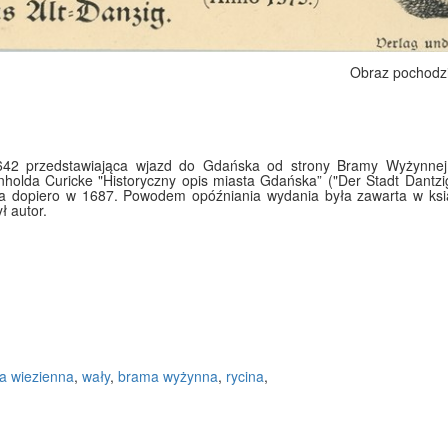
Obraz pochodz
1642 przedstawiająca wjazd do Gdańska od strony Bramy Wyżynne
inholda Curicke "Historyczny opis miasta Gdańska” ("Der Stadt Dantzi
na dopiero w 1687. Powodem opóźniania wydania była zawarta w ksi
ł autor.
a wiezienna
,
wały
,
brama wyżynna
,
rycina
,