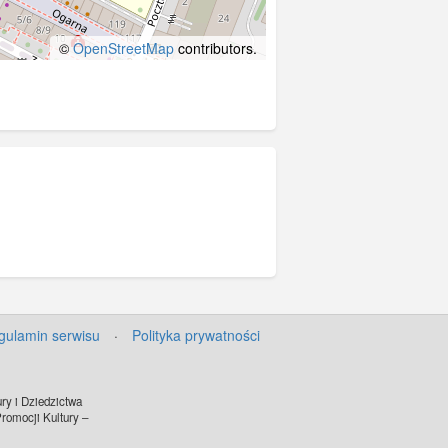
©
OpenStreetMap
contributors.
gulamin serwisu
·
Polityka prywatności
ry i Dziedzictwa
omocji Kultury –