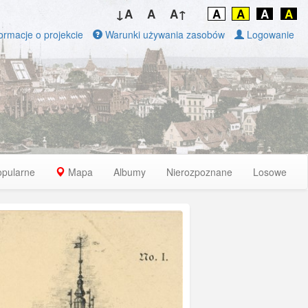
↓A
A
A↑
A
A
A
A
ormacje o projekcie
Warunki używania zasobów
Logowanie
opularne
Mapa
Albumy
Nierozpoznane
Losowe