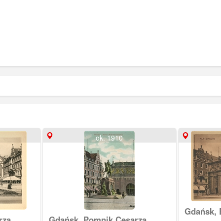
ok. 1910
Gdańsk,
rza
Gdańsk, Pomnik Cesarza