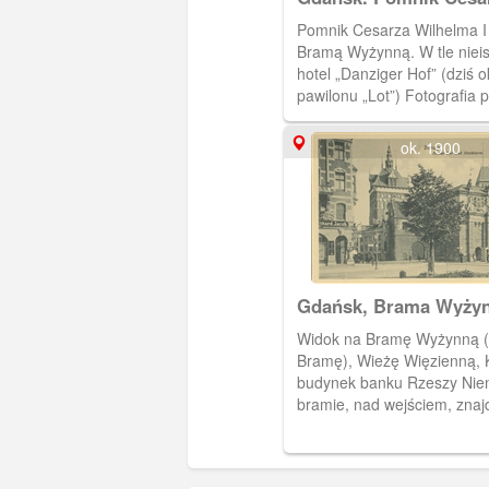
Wilhelma I
Pomnik Cesarza Wilhelma I
Bramą Wyżynną. W tle nieis
hotel „Danziger Hof” (dziś o
pawilonu „Lot”) Fotografia 
albumu "Danzig und Umgeb
Bildern".
ok. 1900
Gdańsk, Brama Wyży
Widok na Bramę Wyżynną 
Bramę), Wieżę Więzienną, K
budynek banku Rzeszy Niem
bramie, nad wejściem, znajd
polski orzeł z herbami Gdań
Królewskich. Po lewej stron
róg Danzigerhof.