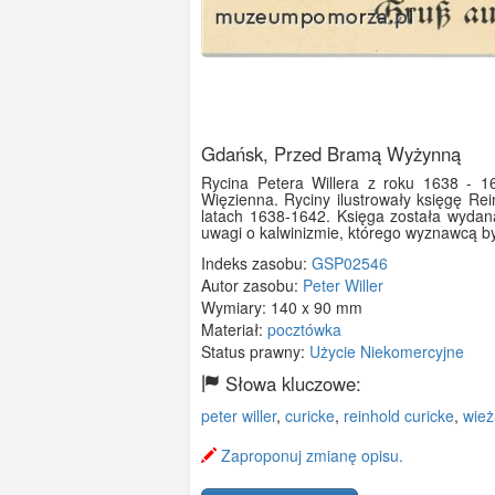
Gdańsk, Przed Bramą Wyżynną
Rycina Petera Willera z roku 1638 - 
Więzienna. Ryciny ilustrowały księgę Re
latach 1638-1642. Księga została wyda
uwagi o kalwinizmie, którego wyznawcą by
Indeks zasobu:
GSP02546
Autor zasobu:
Peter Willer
Wymiary:
140 x 90 mm
Materiał:
pocztówka
Status prawny:
Użycie Niekomercyjne
Słowa kluczowe:
peter willer
,
curicke
,
reinhold curicke
,
wież
Zaproponuj zmianę opisu.