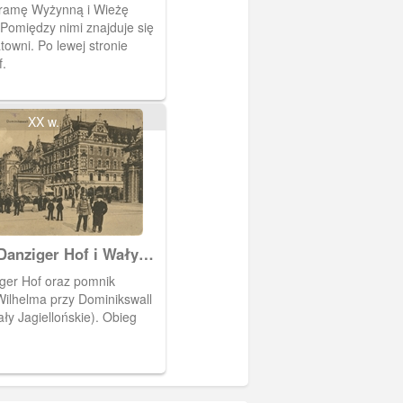
ramę Wyżynną i Wieżę
Pomiędzy nimi znajduje się
owni. Po lewej stronie
.
XX w.
Danziger Hof i Wały
a
ger Hof oraz pomnik
ilhelma przy Dominikswall
ły Jagiellońskie). Obieg