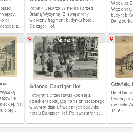
Widok na B
Wilhelma I przed Bramą
 przed
Pomnik Cesarza Wilhelma I przed
Więzienną. 
Wyżynną
tniejący
Bramą Wyżynną. Z lewej strony
budynek Kat
kolice
widoczny fragment budynku hotelu
Danzigerhof
pochodzi z
Danziger Hof.
ung in
ok. 1950
nna
Gdańsk, 
Gdańsk, Danziger Hof
Dominik
(Wysoką
Hotel Danzi
Fotografia przedstawia kobietę z
atownię i
Fryderyka W
dzieckiem pozującą na tle zniszczonego
ieckiej. Na
(obecnie Wa
w wyniku działań wojennych budynku
uje się
1916 r.
hotelu Danziger Hof. Po lewej stronie
ska i Prus
fotografii widoczne odbudowane
ie widoczny
budynki. Budynek hotelu Danziger Hof
nie został odbudowany. Zbudowano w