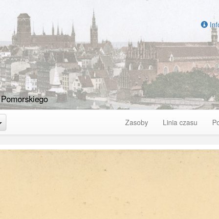
Inf
 Pomorskiego
Toggle Dropdown
Zasoby
Linia czasu
P