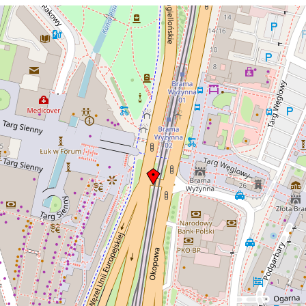
tym miejscy pawilon handlowy
(meblowy) późniejszy budynek LOT.
Widoczny też przedwojenny wóz
tramwaju.