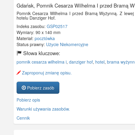
Gdańsk, Pomnik Cesarza Wilhelma I przed Bramą W
Pomnik Cesarza Wilhelma I przed Bramą Wyżynną. Z lewej 
hotelu Danziger Hof.
Indeks zasobu:
GSP02517
Wymiary:
90 x 140 mm
Materiał:
pocztówka
Status prawny:
Użycie Niekomercyjne
Słowa kluczowe:
pomnik cesarza wilhelma i
,
danziger hof
,
hotel
,
brama wyżynn
Zaproponuj zmianę opisu.
Pobierz zasób
Pobierz opis
Warunki używania zasobów.
Cennik