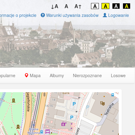
↓A
A
A↑
A
A
A
A
ormacje o projekcie
Warunki używania zasobów
Logowanie
opularne
Mapa
Albumy
Nierozpoznane
Losowe