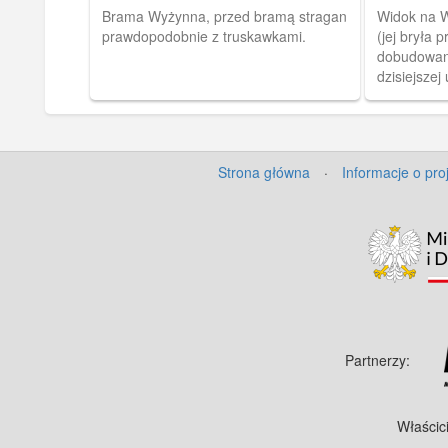
Brama Wyżynna, przed bramą stragan
Widok na W
prawdopodobnie z truskawkami.
(jej bryła p
dobudowan
dzisiejszej
Bogusławsk
albumu "Da
vn Berthold
10 pocztów
Strona główna
·
Informacje o pro
akwafort z
z Gdańskie
Partnerzy:
Właścic