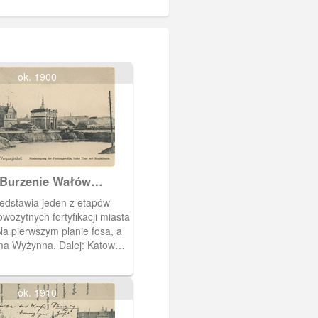
ok. 1900
 Burzenie Wałów
ch Brama Wyżynna z
zedstawia jeden z etapów
ęzienną, Danzig
nowożytnych fortyfikacji miasta
gung der
a pierwszym planie fosa, a
wälle, Hohe Thor mit
ma Wyżynna. Dalej: Katownia
urm
ęzienną.
ok. 1910