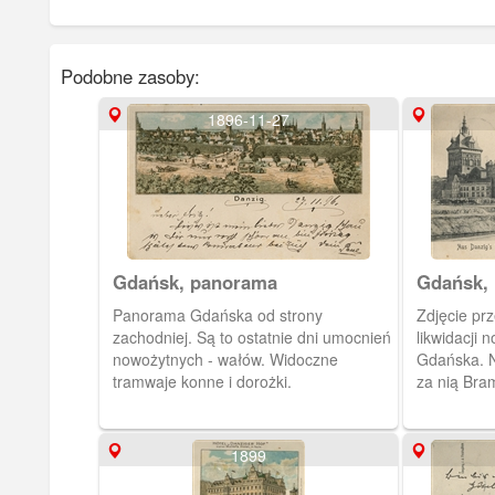
Podobne zasoby:
1896-11-27
Gdańsk, panorama
Gdańsk,
obronny
Panorama Gdańska od strony
Zdjęcie pr
Wieżą Wi
zachodniej. Są to ostatnie dni umocnień
likwidacji 
Niederle
nowożytnych - wałów. Widoczne
Gdańska. N
Festungs
tramwaje konne i dorożki.
za nią Bra
Stockth
z Wieżą Wi
1899