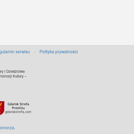
gulamin serwisu
·
Polityka prywatności
ry i Dziedzictwa
omocji Kultury –
Pomorza
.