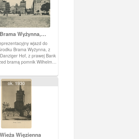
 Brama Wyżynna,
or
eprezentacyjny wjazd do
środku Brama Wyżynna, z
 Danziger Hof, z prawej Bank
zed bramą pomnik Wilhelma
ony w miejscu dawnej fosy.
 r.
ok. 1930
Wieża Więzienna