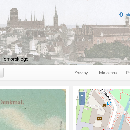
Inf
 Pomorskiego
Toggle Dropdown
Zasoby
Linia czasu
P
+
−