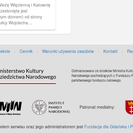
ieżę Więzienną i Katownię
rzesłonięta jest
ym domem) od strony
 ulicy Wojciecha
iego. Pocztówka pochodzi z
nzig. Nach einer Radierung
 Hellingrath" zawierającego
ek, będących przedrukiem
jekcie
·
Cennik
·
Warunki używania zasobów
·
Kontakt
·
Re
nanego malarza (związanego
m) Bertholda Hellingratha.
Dofinansowano ze środków Ministra Kultu
Narodowego pochodzących z Funduszu Pr
państwowego funduszu celowego.
Patronat medialny:
ielem serwisu oraz jego administratorem jest
Fundacja dla Gdańska i 