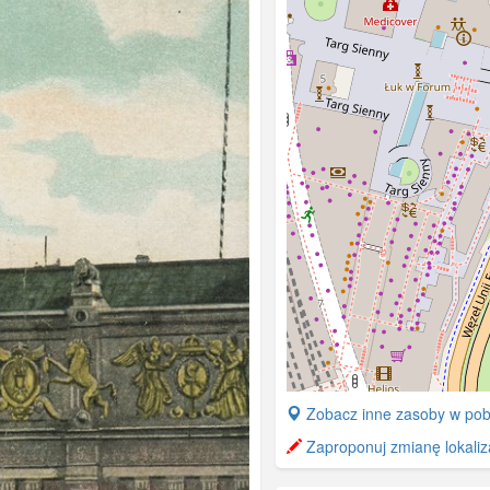
+
Zobacz inne zasoby w pob
−
Zaproponuj zmianę lokaliza