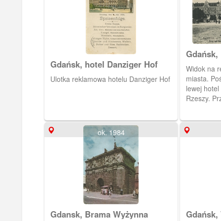
Gdańsk,
Hohes T
Gdańsk, hotel Danziger Hof
Widok na r
miasta. Po
Ulotka reklamowa hotelu Danziger Hof
lewej hotel
Rzeszy. Pr
I posadowi
Obieg 1911
ok. 1984
Gdansk, Brama Wyżynna
Gdańsk, 