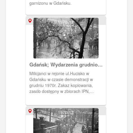
garnizonu w Gdańsku.
1970-12
Gdańsk; Wydarzenia grudniowe
1970 r. na terenie miast
Milicjanci w rejonie ul.Hucisko w
wybrzeża gdańskiego.
Gdańsku w czasie demonstracji w
grudniu 1970r. Zakaz kopiowania,
zasób dostępny w zbiorach IPN,
sygnatura: IPNGd-12-2-2-528
1970-12