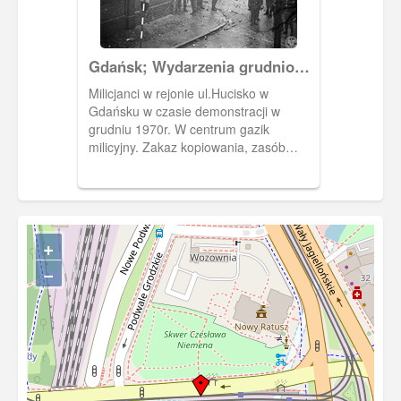
Gdańsk; Wydarzenia grudniowe
1970 r. na terenie miast
Milicjanci w rejonie ul.Hucisko w
wybrzeża gdańskiego.
Gdańsku w czasie demonstracji w
grudniu 1970r. W centrum gazik
milicyjny. Zakaz kopiowania, zasób
dostępny w zbiorach IPN, sygnatura:
IPNGd-12-2-2-529
+
−