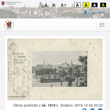
↓A
A
A↑
A
A
A
A
Logowanie
Togg
navig
Obraz pochodzi z
ok. 1910 r.
Dodano: 2019-12-04 23:33