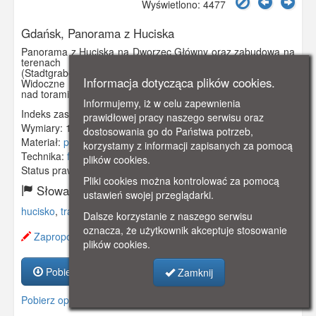
Wyświetlono: 4477
Gdańsk, Panorama z Huciska
Panorama z Huciska na Dworzec Główny oraz zabudowa na
terenach pofortecznych przy Podwalu Grodzkim
(Stadtgraben) i Wałach Jagiellońskich (Elisabethwall).
Informacja dotycząca plików cookies.
Widoczne kościół św. Elżbiety . Na pierwszym planie most
nad torami i stojący na nim Tramwaj. Obieg 1907 rok.
Informujemy, iż w celu zapewnienia
Indeks zasobu:
GSP02515
prawidłowej pracy naszego serwisu oraz
Wymiary:
140 x 90 mm
dostosowania go do Państwa potrzeb,
Materiał:
pocztówka
korzystamy z informacji zapisanych za pomocą
Technika:
fotografia czarno-biała
plików cookies.
Status prawny:
Użycie Niekomercyjne
Pliki cookies można kontrolować za pomocą
Słowa kluczowe:
ustawień swojej przeglądarki.
hucisko
,
tramwaj
,
dworzec główny
,
dworzec
,
kolej
,
Dalsze korzystanie z naszego serwisu
oznacza, że użytkownik akceptuje stosowanie
Zaproponuj zmianę opisu.
plików cookies.
Pobierz zasób
Zamknij
Pobierz opis