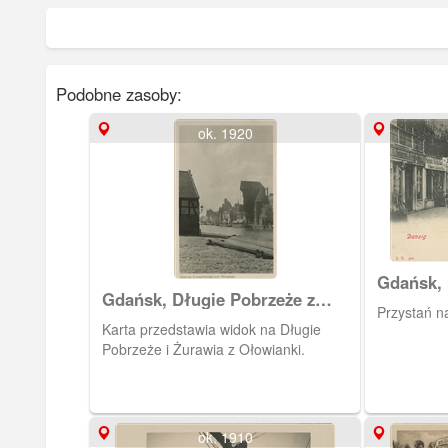
Podobne zasoby:
ok. 1920
Gdańsk, 
Gdańsk, Długie Pobrzeże z
Przystań n
Żurawiem
Karta przedstawia widok na Długie
Pobrzeże i Żurawia z Ołowianki.
ok. 1910