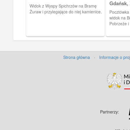
Gdańsk, 
Widok z Wyspy Spichrzów na Bramę
Pobrzeż
Żuraw i przylegające do niej kamienice.
Pocztówka 
widok na B
Pobrzeże i
Strona główna
·
Informacje o pro
Partnerzy: