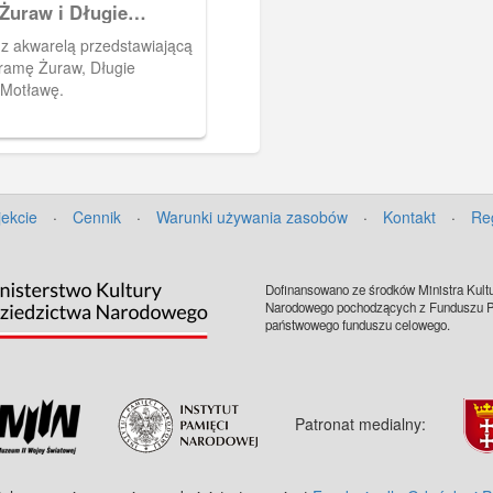
Żuraw i Długie
e
z akwarelą przedstawiającą
ramę Żuraw, Długie
 Motławę.
jekcie
·
Cennik
·
Warunki używania zasobów
·
Kontakt
·
Re
Dofinansowano ze środków Ministra Kultu
Narodowego pochodzących z Funduszu Pr
państwowego funduszu celowego.
Patronat medialny: