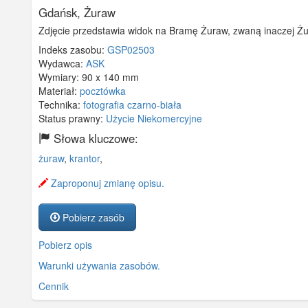
Gdańsk, Żuraw
Zdjęcie przedstawia widok na Bramę Żuraw, zwaną inaczej Ż
Indeks zasobu:
GSP02503
Wydawca:
ASK
Wymiary:
90 x 140 mm
Materiał:
pocztówka
Technika:
fotografia czarno-biała
Status prawny:
Użycie Niekomercyjne
Słowa kluczowe:
żuraw
,
krantor
,
Zaproponuj zmianę opisu.
Pobierz zasób
Pobierz opis
Warunki używania zasobów.
Cennik