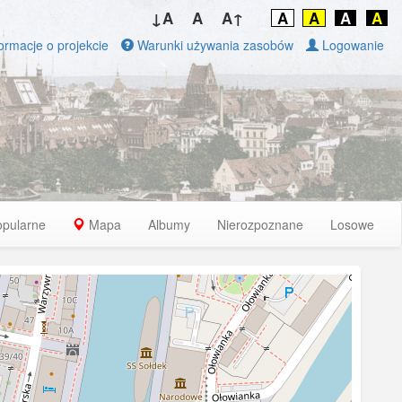
↓A
A
A↑
A
A
A
A
ormacje o projekcie
Warunki używania zasobów
Logowanie
opularne
Mapa
Albumy
Nierozpoznane
Losowe