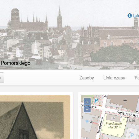
Inf
 Pomorskiego
Toggle Dropdown
Zasoby
Linia czasu
P
+
−