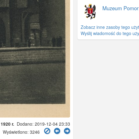
Muzeum Pomor
Zobacz inne zasoby tego uży
Wyślij wiadomość do tego uż
 1920 r.
Dodano: 2019-12-04 23:33
Wyświetlono: 3246