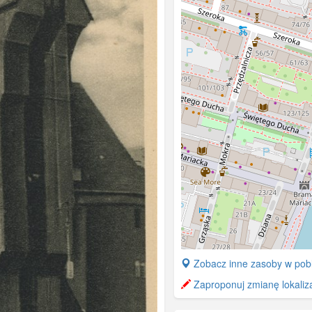
+
Zobacz inne zasoby w pobl
−
Zaproponuj zmianę lokaliza