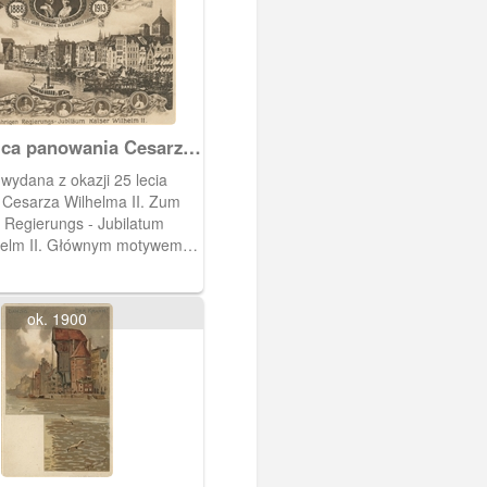
ica panowania Cesarza
 II
wydana z okazji 25 lecia
Cesarza Wilhelma II. Zum
n Regierungs - Jubilatum
helm II. Głównym motywem
 na Długie Pobrzeże.
ok. 1900