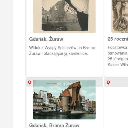
25 roczn
Gdańsk, Żuraw
Wilhelma
Pocztówka 
Widok z Wyspy Spichrzów na Bramę
panowania 
Żuraw i otaczające ją kamienice.
25 jährige
Kaiser Wil
jest widok
ok. 1910
Gdańsk, Brama Żuraw