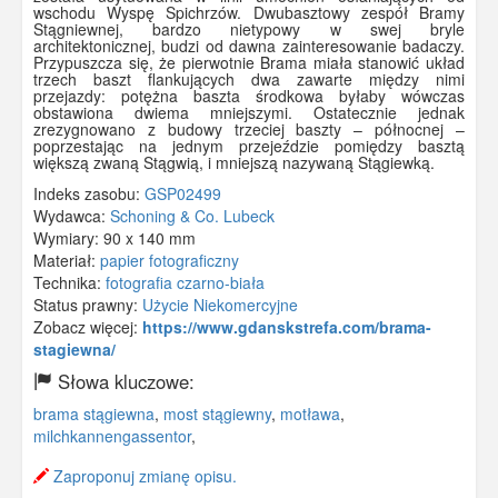
wschodu Wyspę Spichrzów. Dwubasztowy zespół Bramy
Stągniewnej, bardzo nietypowy w swej bryle
architektonicznej, budzi od dawna zainteresowanie badaczy.
Przypuszcza się, że pierwotnie Brama miała stanowić układ
trzech baszt flankujących dwa zawarte między nimi
przejazdy: potężna baszta środkowa byłaby wówczas
obstawiona dwiema mniejszymi. Ostatecznie jednak
zrezygnowano z budowy trzeciej baszty – północnej –
poprzestając na jednym przejeździe pomiędzy basztą
większą zwaną Stągwią, i mniejszą nazywaną Stągiewką.
Indeks zasobu:
GSP02499
Wydawca:
Schoning & Co. Lubeck
Wymiary:
90 x 140 mm
Materiał:
papier fotograficzny
Technika:
fotografia czarno-biała
Status prawny:
Użycie Niekomercyjne
Zobacz więcej:
https://www.gdanskstrefa.com/brama-
stagiewna/
Słowa kluczowe:
brama stągiewna
,
most stągiewny
,
motława
,
milchkannengassentor
,
Zaproponuj zmianę opisu.