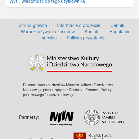
Wyślij wiadomość do tego użytkownika
Strona główna
·
Informacje o projekcie
·
Cennik
·
Warunki używania zasobów
·
Kontakt
·
Regulamin
serwisu
·
Polityka prywatności
©
OpenStreetMap
contributors.
Dofinansowano ze środków Ministra Kultury i Dziedzictwa
Narodowego pochodzących z Funduszu Promocji Kultury –
państwowego funduszu celowego.
Partnerzy: