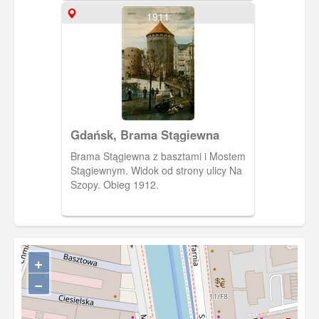
ulica Szafarnia. Pocztówka wydana
1911
przed 1905 r.
Gdańsk, Brama Stągiewna
Brama Stągiewna z basztami i Mostem
Stągiewnym. Widok od strony ulicy Na
Szopy. Obieg 1912.
+
−