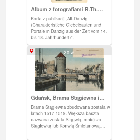
Album z fotografiami R.Th.
Kuhna
Karta z publikacji „Alt-Danzig
(Charakteristiche Giebelbauten und
Portale in Danzig aus der Zeit vom 14.
bis 18. Jahrhundert)”.
XX w.
Gdańsk, Brama Stągiewna i
Most Stągiewny
Brama Stągiewna zbudowana została w
latach 1517-1519. Większa baszta
nazwana została Stągwią, mniejsza
Stągiewką lub Konwią Śmietanową.
Most postawiony po przekopaniu Nowej
Motławy w 1576 r. W głębi po prawej