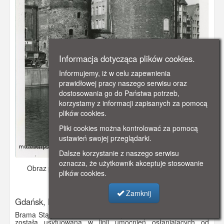
Informacja dotycząca plików cookies.
Informujemy, iż w celu zapewnienia
prawidłowej pracy naszego serwisu oraz
dostosowania go do Państwa potrzeb,
korzystamy z informacji zapisanych za pomocą
plików cookies.
Pliki cookies można kontrolować za pomocą
ustawień swojej przeglądarki.
Dalsze korzystanie z naszego serwisu
oznacza, że użytkownik akceptuje stosowanie
Obraz pochodzi z
ok. 1930 r.
Dodano: 2019-12-04 23:33
plików cookies.
Wyświetlono: 4253
Zamknij
Gdańsk, Brama Stągiewna
Brama Stągiewna, wzniesiona zapewne w latach 1517-1519,
została usytuowana w linii umocnień osłaniających od