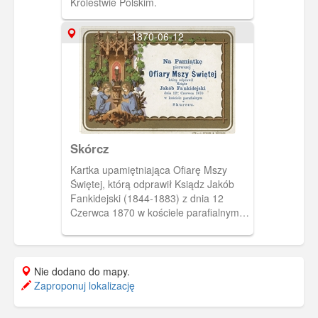
Królestwie Polskim.
1870-06-12
Skórcz
Kartka upamiętniająca Ofiarę Mszy
Świętej, którą odprawił Ksiądz Jakób
Fankidejski (1844-1883) z dnia 12
Czerwca 1870 w kościele parafialnym w
Skurczu (pisownia oryginalna). Znany
historyk-regionalista.
Nie dodano do mapy.
Zaproponuj lokalizację