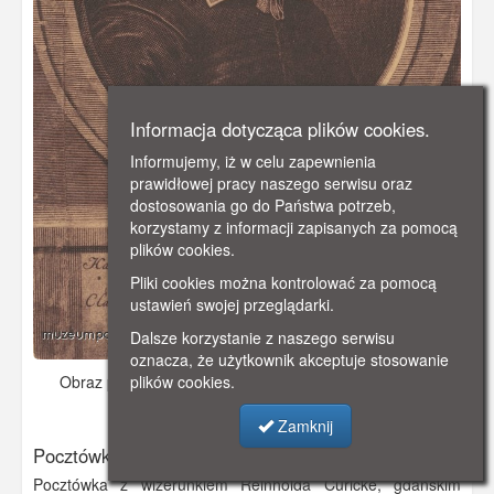
Informacja dotycząca plików cookies.
Informujemy, iż w celu zapewnienia
prawidłowej pracy naszego serwisu oraz
dostosowania go do Państwa potrzeb,
korzystamy z informacji zapisanych za pomocą
plików cookies.
Pliki cookies można kontrolować za pomocą
ustawień swojej przeglądarki.
Dalsze korzystanie z naszego serwisu
oznacza, że użytkownik akceptuje stosowanie
Obraz pochodzi z
ok. 1920 r.
Dodano: 2019-12-09 10:00
plików cookies.
Wyświetlono: 2303
Zamknij
Pocztówka z wizerunkiem Reinholda Curicke
Pocztówka z wizerunkiem Reinholda Curicke, gdańskim