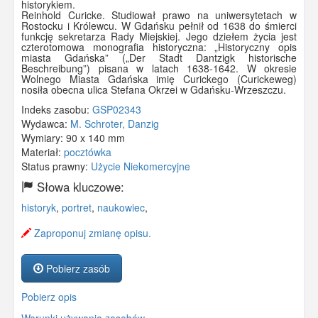
historykiem.
Reinhold Curicke. Studiował prawo na uniwersytetach w
Rostocku i Królewcu. W Gdańsku pełnił od 1638 do śmierci
funkcję sekretarza Rady Miejskiej. Jego dziełem życia jest
czterotomowa monografia historyczna: „Historyczny opis
miasta Gdańska” („Der Stadt Dantzigk historische
Beschreibung”) pisana w latach 1638-1642. W okresie
Wolnego Miasta Gdańska imię Curickego (Curickeweg)
nosiła obecna ulica Stefana Okrzei w Gdańsku-Wrzeszczu.
Indeks zasobu:
GSP02343
Wydawca:
M. Schroter, Danzig
Wymiary:
90 x 140 mm
Materiał:
pocztówka
Status prawny:
Użycie Niekomercyjne
Słowa kluczowe:
historyk
,
portret
,
naukowiec
,
Zaproponuj zmianę opisu.
Pobierz zasób
Pobierz opis
Warunki używania zasobów.