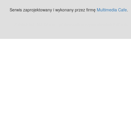
Serwis zaprojektowany i wykonany przez firmę
Multimedia Cafe
.
Zobacz też:
MJ Drone - profesjonalne mycie elewacji z drona
.