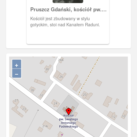
Pruszcz Gdański, kościół pw.
Podwyższenia Krzyża Św.
Kościół jest zbudowany w stylu
gotyckim, stoi nad Kanałem Raduni.
+
−