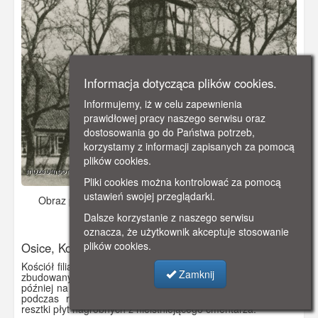
Informacja dotycząca plików cookies.
Informujemy, iż w celu zapewnienia
prawidłowej pracy naszego serwisu oraz
dostosowania go do Państwa potrzeb,
korzystamy z informacji zapisanych za pomocą
plików cookies.
Pliki cookies można kontrolować za pomocą
ustawień swojej przeglądarki.
Obraz pochodzi z
ok. 1910 r.
Dodano: 2019-12-09 09:56
Dalsze korzystanie z naszego serwisu
Wyświetlono: 4895
oznacza, że użytkownik akceptuje stosowanie
plików cookies.
Osice, Kościół w Osicach (Wossitz)
Kościół filialny pw. Świętego Antoniego z Padwy z XIV/XV w.,
Zamknij
zbudowany pierwotnie jako szkieletowy, przebudowano
później na murowany. Posiada strzelistą wieżę, dobudowaną
podczas remontu w XVIII wieku. Nieopodal znajdują się
resztki płyt nagrobnych z nieistniejącego cmentarza.