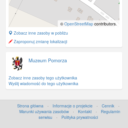
©
OpenStreetMap
contributors.
+
Zobacz inne zasoby w pobliżu
−
Zaproponuj zmianę lokalizacji
Muzeum Pomorza
Zobacz inne zasoby tego użytkownika
Wyślij wiadomość do tego użytkownika
Strona główna
·
Informacje o projekcie
·
Cennik
·
Warunki używania zasobów
·
Kontakt
·
Regulamin
serwisu
·
Polityka prywatności
©
OpenStreetMap
contributors.