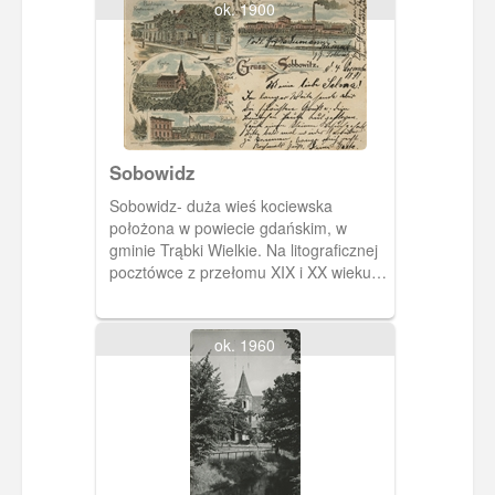
ok. 1900
Sobowidz
Sobowidz- duża wieś kociewska
położona w powiecie gdańskim, w
gminie Trąbki Wielkie. Na litograficznej
pocztówce z przełomu XIX i XX wieku
pokazano: restaurację Bahlingera,
działającą od 1881 roku cukrownię,
kościół pw. Przemienienia Pańskiego i
ok. 1960
budynek stacji kolejowej. Dworzec
powstał w 1885 w ramach budowy
Królewskiej Kolei Wschodniej.