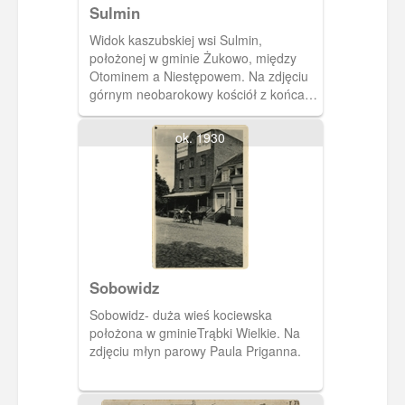
Sulmin
Widok kaszubskiej wsi Sulmin,
położonej w gminie Żukowo, między
Otominem a Niestępowem. Na zdjęciu
górnym neobarokowy kościół z końca
XIX wieku- dzisiaj galeria sztuki. Na dole
karczma Ernsta Bahrendta znajdująca
ok. 1930
się w centrum wsi.
Sobowidz
Sobowidz- duża wieś kociewska
położona w gminieTrąbki Wielkie. Na
zdjęciu młyn parowy Paula Priganna.