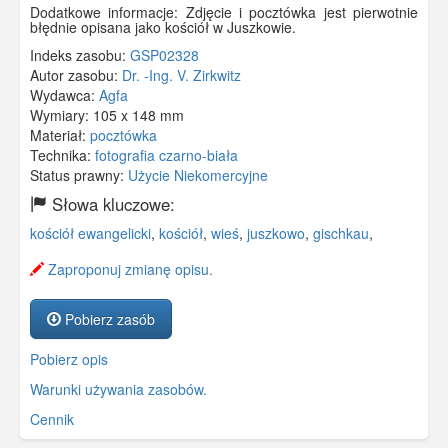
Dodatkowe informacje: Zdjęcie i pocztówka jest pierwotnie
błędnie opisana jako kościół w Juszkowie.
Indeks zasobu:
GSP02328
Autor zasobu:
Dr. -Ing. V. Zirkwitz
Wydawca:
Agfa
Wymiary:
105 x 148 mm
Materiał:
pocztówka
Technika:
fotografia czarno-biała
Status prawny:
Użycie Niekomercyjne
Słowa kluczowe:
kościół ewangelicki
,
kościół
,
wieś
,
juszkowo
,
gischkau
,
Zaproponuj zmianę opisu.
Pobierz zasób
Pobierz opis
Warunki używania zasobów.
Cennik