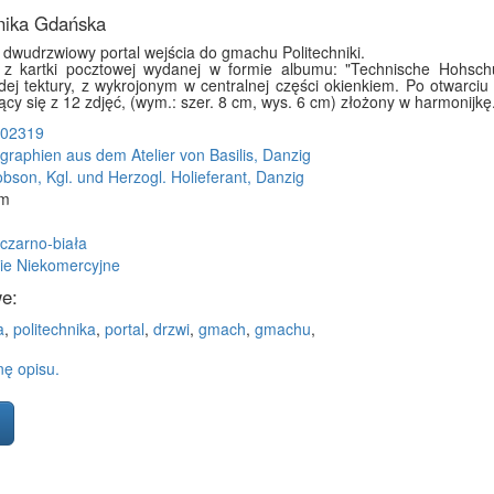
nika Gdańska
 dwudrzwiowy portal wejścia do gmachu Politechniki.
z kartki pocztowej wydanej w formie albumu: "Technische Hohschu
rdej tektury, z wykrojonym w centralnej części okienkiem. Po otwarciu
cy się z 12 zdjęć, (wym.: szer. 8 cm, wys. 6 cm) złożony w harmonijkę
02319
graphien aus dem Atelier von Basilis, Danzig
obson, Kgl. und Herzogl. Holieferant, Danzig
mm
 czarno-biała
ie Niekomercyjne
e:
a
,
politechnika
,
portal
,
drzwi
,
gmach
,
gmachu
,
ę opisu.