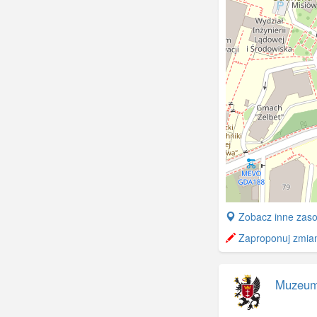
+
Zobacz inne zaso
−
Zaproponuj zmianę
Muzeum