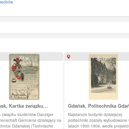
asobów.
XX w.
ok. 1910
sk, Kartka związku
Gdańsk, Politechnika Gda
entów Germania
związku studentów Danziger
Najstarsze budynki dzisiejszej
henschaft Germania działający na
politechniki zostały wybudowane
echnice Gdańskiej (Technische
latach 1900-1904, wedle projekt