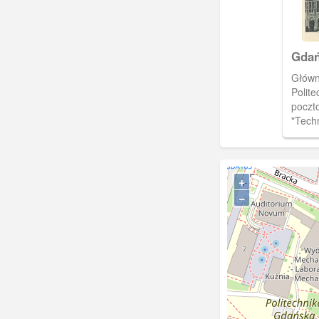
Gdań
Główn
Politechniki. Obraz
poczt
"Tech
zrobio
wykro
okien
się ma
+
zdjęć,
−
złożo