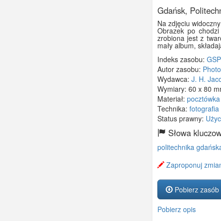
Gdańsk, Politech
Na zdjęciu widoczny
Obrazek po chodzi 
zrobiona jest z twa
mały album, składają
Indeks zasobu:
GSP
Autor zasobu:
Photo
Wydawca:
J. H. Jac
Wymiary:
60 x 80 
Materiał:
pocztówka
Technika:
fotografia
Status prawny:
Użyc
Słowa kluczow
politechnika gdańsk
Zaproponuj zmian
Pobierz zasób
Pobierz opis