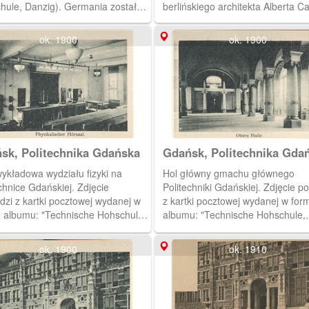
hule, Danzig). Germania została
berlińskiego architekta Alberta C
na 1 października 1904 r. Motto:
 wolność, ojczyzna.
ok. 1900
ok. 1900
sk, Politechnika Gdańska
Gdańsk, Politechnika Gda
wykładowa wydziału fizyki na
Hol główny gmachu głównego
nice Gdańskiej. Zdjęcie
Politechniki Gdańskiej. Zdjęcie pochodzi
dzi z kartki pocztowej wydanej w
z kartki pocztowej wydanej w for
e albumu: "Technische Hohschule,
albumu: "Technische Hohschule,
". Kartka zrobiona jest z twardej
Danzig". Kartka zrobiona jest z t
y, z wykrojonym w centralnej
tektury, z wykrojonym w centralne
ok. 1900
ok. 1910
i okienkiem. Po otwarciu okienka
części okienkiem. Po otwarciu ok
je się mały album (wym.: szer. 8
wyjmuje się mały album (wym.: sz
ys. 6 cm) złożony w harmonijkę.
cm, wys. 6 cm) złożony w harmon