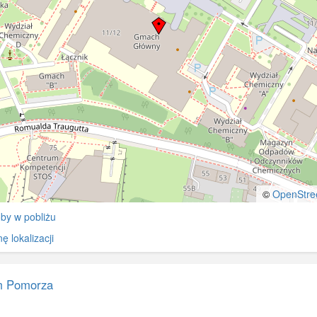
©
OpenStre
by w pobliżu
 lokalizacji
 Pomorza