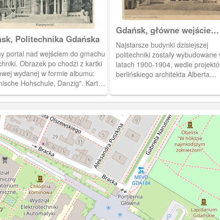
Gdańsk, główne wejście
sk, Politechnika Gdańska
Politechniki Gdańskiej
Najstarsze budynki dzisiejszej
y portal nad wejściem do gmachu
politechniki zostały wybudowane
ek po chodzi z kartki
latach 1900-1904, wedle projekt
owej wydanej w formie albumu:
berlińskiego architekta Alberta
nische Hohschule, Danzig". Kartka
Carstena.
na jest z twardej tektury, z
jonym w centralnej części
kiem. Po otwarciu okienka wyjmuje
ły album, składający się z 12
 (wym.: szer. 8 cm, wys. 6 cm)
ny w harmonijkę.