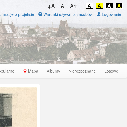
↓A
A
A↑
A
A
A
A
ormacje o projekcie
Warunki używania zasobów
Logowanie
opularne
Mapa
Albumy
Nierozpoznane
Losowe