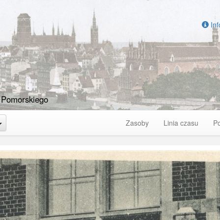
Inf
 Pomorskiego
Toggle Dropdown
Zasoby
Linia czasu
P