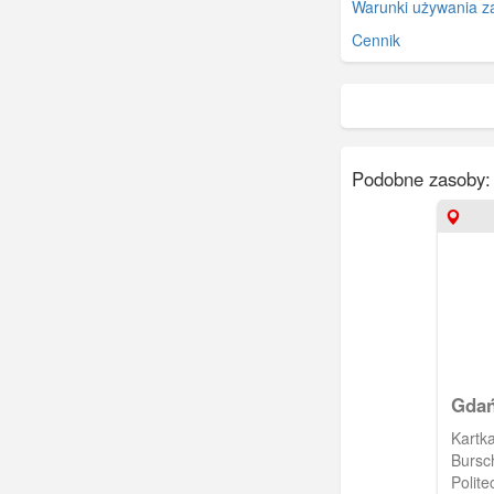
Warunki używania z
Cennik
Podobne zasoby:
Gdań
stud
Kartka 
Bursc
Polit