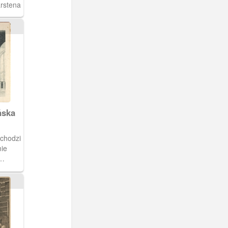
arstena
ńska
mie
wardej
j
ienka
er. 8
ijkę.