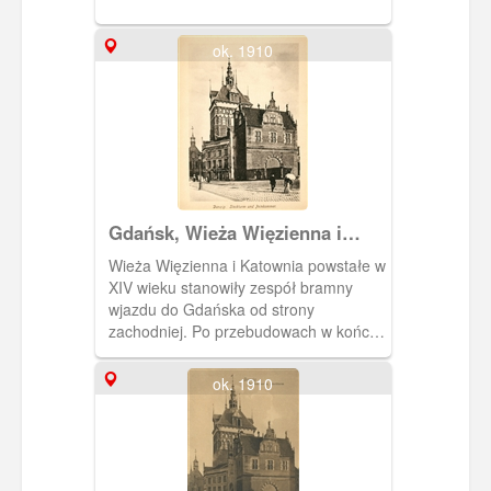
ok. 1910
Gdańsk, Wieża Więzienna i
Katownia
Wieża Więzienna i Katownia powstałe w
XIV wieku stanowiły zespół bramny
wjazdu do Gdańska od strony
zachodniej. Po przebudowach w końcu
wieku XVI obie budowle zmieniły
charakter na obiekty penitencjarne, zaś
ok. 1910
ruch przeniesiono na obie strony
zespołu a bramą wjazdową
ustanowiono Bramę Wyżynną, której
fragment widać z lewej strony.
Fotografia pochodzi z albumu "Danzig