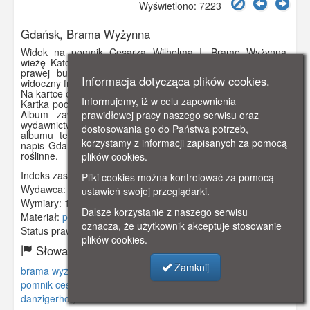
Wyświetlono: 7223
Gdańsk, Brama Wyżynna
Widok na pomnik Cesarza Wilhelma I, Bramę Wyżynną,
wieżę Katowni. Po lewej stronie budynek Danzigerhofu, po
prawej budynek banku (obecnie Bank NBP). Za bramą
Informacja dotycząca plików cookies.
widoczny fragment Targu Węglowego.
Na kartce opis: Gdańsk - Wysoka Brama
Informujemy, iż w celu zapewnienia
Kartka pochodzi z albumu złożonego przez R. Czarlińskiego.
Album zawiera 11 kartek pocztowych wydanych przez
prawidłowej pracy naszego serwisu oraz
wydawnictwo Stengel &Co., G.m.b.H, Dresden. Okładka
dostosowania go do Państwa potrzeb,
albumu tekturowa, kolor bordo. Na okładce znajduje się
korzystamy z informacji zapisanych za pomocą
napis Gdańsk, dane wydawcy i ozdobne, secesyjne motywy
roślinne.
plików cookies.
Indeks zasobu:
GSP02305
Pliki cookies można kontrolować za pomocą
Wydawca:
Stengel & Co., G.m.b.H, Dresden
ustawień swojej przeglądarki.
Wymiary:
140 x 90 mm
Dalsze korzystanie z naszego serwisu
Materiał:
pocztówka
oznacza, że użytkownik akceptuje stosowanie
Status prawny:
Użycie Niekomercyjne
plików cookies.
Słowa kluczowe:
Zamknij
brama wyżynna
,
katownia
,
wieża więzienna
,
targ węglowy
,
pomnik cesarza wilhelma i
,
bank
,
danzigerhofu
,
danzigerhof
,