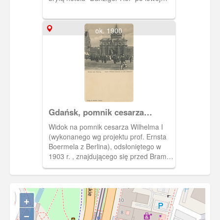
stronie Bramy Wyżynnej. Za nią
widoczna Wieża Więzienna.
ok. 1900
Gdańsk, pomnik cesarza
Wilhelma I przed Bramą
Widok na pomnik cesarza Wilhelma I
Wyżynną, Danzig Kaiser
(wykonanego wg projektu prof. Ernsta
Wilhelm - Denkmal vor dem
Boermela z Berlina), odsłoniętego w
Hohentor
1903 r. , znajdującego się przed Bramą
Wyżynną.
+
−