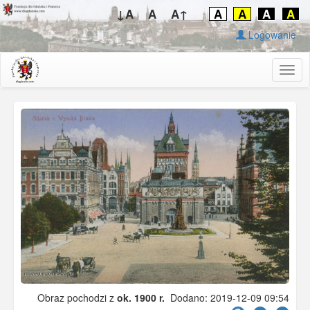
↓A
A
A↑
A
A
A
A
Logowanie
Togg
navig
Obraz pochodzi z
ok. 1900 r.
Dodano: 2019-12-09 09:54