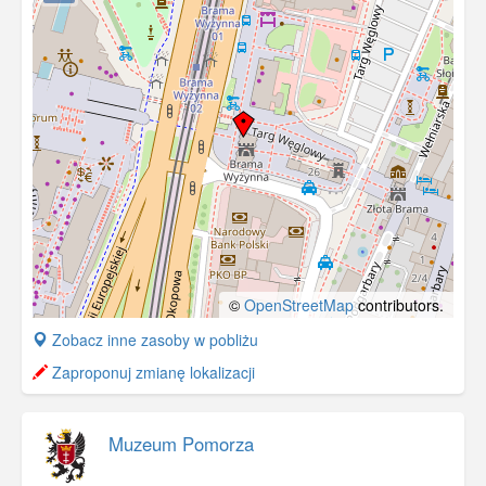
©
OpenStreetMap
contributors.
+
Zobacz inne zasoby w pobliżu
−
Zaproponuj zmianę lokalizacji
Muzeum Pomorza