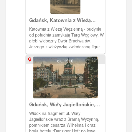
und Umgebung in Bildern".
Gdańsk, Katownia z Wieżą
Więzienną, Danzig Peinkammer
Katownia z Wieżą Więzienną - budynki
u. Stockturm
od południa zamykają Targ Węglowy. W
głębi widoczny Dwór Bractwa św.
Jerzego z wieżyczką zwieńczoną figurą
św. Jerzego.
ok. 1910
Gdańsk, Wały Jagiellońskie,
Danzig Dominikswall
Widok na fragment ul. Wały
Jagiellońskie wraz z Bramą Wyżynną,
pomnikiem cesarza Wilhelma I oraz
bryłą hotelu "Danziger Hof" po lewej