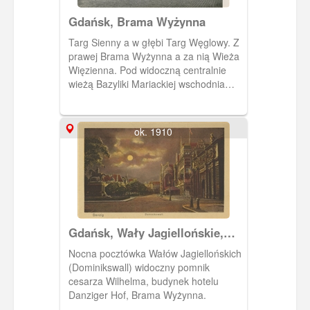
Gdańsk, Brama Wyżynna
Targ Sienny a w głębi Targ Węglowy. Z
prawej Brama Wyżynna a za nią Wieża
Więzienna. Pod widoczną centralnie
wieżą Bazyliki Mariackiej wschodnia
pierzeja ul. Tkackiej, bowiem brak
jeszcze zabudowy ulicy po jej
zachodniej stronie. Po lewej stronie
ok. 1910
Baszta Słomiana i Wielka Zbrojownia.
Gdańsk, Wały Jagiellońskie,
Danzig Dominikswall
Nocna pocztówka Wałów Jagiellońskich
(Dominikswall) widoczny pomnik
cesarza Wilhelma, budynek hotelu
Danziger Hof, Brama Wyżynna.