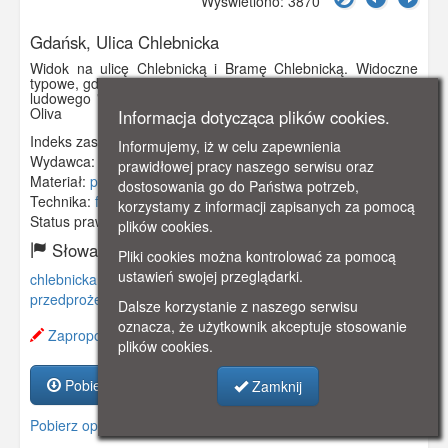
Wyświetlono: 3870
Gdańsk, Ulica Chlebnicka
Widok na ulicę Chlebnicką i Bramę Chlebnicką. Widoczne
typowe, gdańskie przedproża. Zdjęcie pochodzi z kalendarza
ludowego "Danziger Bote" Herausgeber Carl Lange Danzig-
Oliva
Informacja dotycząca plików cookies.
Indeks zasobu:
GSP02279
Informujemy, iż w celu zapewnienia
Wydawca:
"Orweda" Verlag
prawidłowej pracy naszego serwisu oraz
Materiał:
pocztówka
dostosowania go do Państwa potrzeb,
Technika:
fotografia czarno-biała
korzystamy z informacji zapisanych za pomocą
Status prawny:
Użycie Niekomercyjne
plików cookies.
Słowa kluczowe:
Pliki cookies można kontrolować za pomocą
ustawień swojej przeglądarki.
chlebnicka
,
chlebnicką
,
chlebnickiej
,
brama chlebnicka
,
przedproże
,
przedprożowe
,
Dalsze korzystanie z naszego serwisu
oznacza, że użytkownik akceptuje stosowanie
Zaproponuj zmianę opisu.
plików cookies.
Pobierz zasób
Zamknij
Pobierz opis