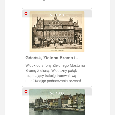
pocztowych wydanych przez
wydawnictwo Stengel &Co., G.m.b.H,
Dresden. Okładka albumu tekturowa,
ok. 1910
kolor bordo. Na okładce znajduje się
napis Gdańsk, dane wydawcy i
ozdobne, secesyjne motywy roślinne.
Gdańsk, Zielona Brama i
Zielony Most
Widok od strony Zielonego Mostu na
Bramę Zieloną. Widoczny pałąk
rozpinający trakcję tramwajową
umożliwiając podnoszenie przęseł
Mostu Zielonego.Fotografia pochodzi z
albumu "Danzig und Umgebung in
ok. 1903
Bildern".