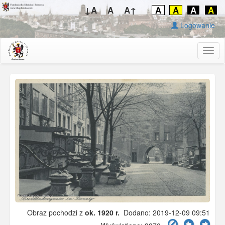
↓A
A
A↑
A
A
A
A
Logowanie
Togg
navig
Obraz pochodzi z
ok. 1920 r.
Dodano: 2019-12-09 09:51