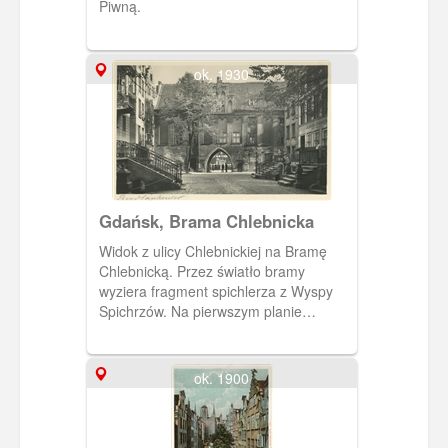
Piwną.
ok. 1930
Gdańsk, Brama Chlebnicka
Widok z ulicy Chlebnickiej na Bramę
Chlebnicką. Przez światło bramy
wyziera fragment spichlerza z Wyspy
Spichrzów. Na pierwszym planie
gdańskie przedproża.
ok. 1900