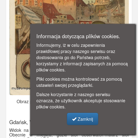
Informacja dotycząca plików cookies.
Informujemy, iż w celu zapewnienia
prawidłowej pracy naszego serwisu oraz
dostosowania go do Państwa potrzeb,
korzystamy z informacji zapisanych za pomocą
plików cookies.
Pliki cookies można kontrolować za pomocą
ustawień swojej przeglądarki.
Dalsze korzystanie z naszego serwisu
oznacza, że użytkownik akceptuje stosowanie
Obraz pochodzi z
ok. 1890 r.
Dodano: 2019-12-09 09:43
plików cookies.
Wyświetlono: 3882
Zamknij
Gdańsk, Wieża Więzienna
Widok na Wieżę Więzienną i Katownię z ulicy Okopowej.
Obecnie w miejscu, gdzie stoi obserwator/malarz stoi