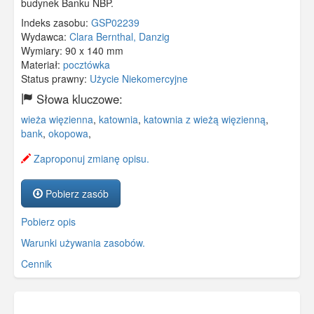
budynek Banku NBP.
Indeks zasobu:
GSP02239
Wydawca:
Clara Bernthal, Danzig
Wymiary:
90 x 140 mm
Materiał:
pocztówka
Status prawny:
Użycie Niekomercyjne
Słowa kluczowe:
wieża więzienna
,
katownia
,
katownia z wieżą więzienną
,
bank
,
okopowa
,
Zaproponuj zmianę opisu.
Pobierz zasób
Pobierz opis
Warunki używania zasobów.
Cennik