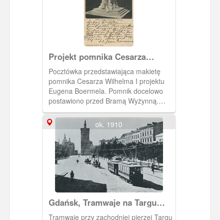
Projekt pomnika Cesarza
Wilhelma I
Pocztówka przedstawiająca makietę
pomnika Cesarza Wilhelma I projektu
Eugena Boermela. Pomnik docelowo
postawiono przed Bramą Wyżynną.
Widok na wprost.
ok. 1910
Gdańsk, Tramwaje na Targu
Węglowym i Wieża Więzienna
Tramwaje przy zachodniej pierzei Targu