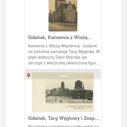
Gdańsk, Katownia z Wieżą
Więzienną, Danzig Peinkammer
Katownia z Wieżą Więzienną - budynki
u. Stockturm
od południa zamykają Targ Węglowy. W
głębi widoczny Dwór Bractwa św.
Jerzego z wieżyczką zwieńczoną figurą
św. Jerzego.
1955
Gdańsk, Targ Węglowy i Zespół
Przedbramia
Pocztówka przedstawia rzadki widok na