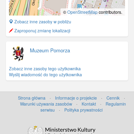
©
OpenStreetMap
contributors.
+
Zobacz inne zasoby w pobliżu
−
Zaproponuj zmianę lokalizacji
Muzeum Pomorza
Zobacz inne zasoby tego użytkownika
Wyślij wiadomość do tego użytkownika
Strona główna
·
Informacje o projekcie
·
Cennik
·
Warunki używania zasobów
·
Kontakt
·
Regulamin
serwisu
·
Polityka prywatności
©
OpenStreetMap
contributors.