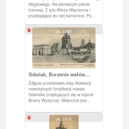
Węglowego. Na pierwszym planie
tramwaj. Z tyłu Wieża Więzienna i
przylegające do niej kamienice. Po
lewej stronie widoczny fragment Dworu
Bractwa św. Jerzego i hełm Wielkiej
ok. 1900
Synagogi.
Gdańsk, Burzenie wałów
obronnych przylegających do
Zdjęcie przedstawia etap likwidacji
Bramy Wyżynnej, Danzig
nowożytnych fortyfikacji miasta
Niederlegung der Festungswälle
Gdańska znajdujących się w rejonie
am Hohe Thor
Bramy Wyżynnej. Widoczna jest
Katownia z Wieżą Więzienną, na
dalszym planie Dwór Bractwa św.
Jerzego oraz wieża kościoła NMP.
ok. 1910