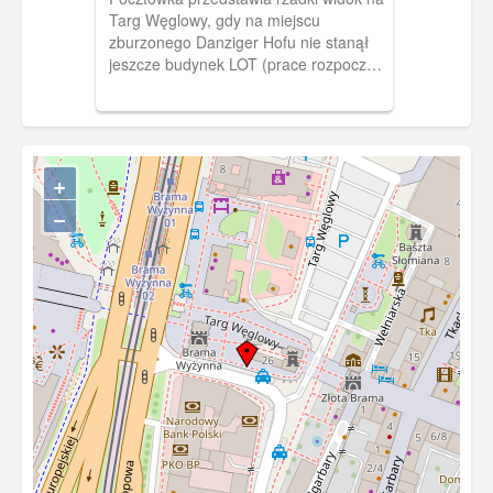
Targ Węglowy, gdy na miejscu
zburzonego Danziger Hofu nie stanął
jeszcze budynek LOT (prace rozpoczęły
się w 1958 r.). Na pocztówce
okolicznościowy stempel z okazji II
Wystawy Filatelistycznej.
+
−