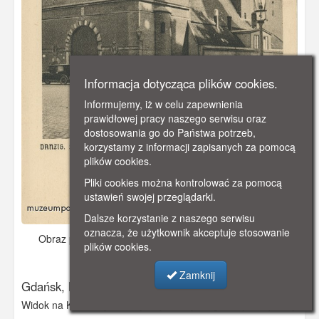
Informacja dotycząca plików cookies.
Informujemy, iż w celu zapewnienia
prawidłowej pracy naszego serwisu oraz
dostosowania go do Państwa potrzeb,
korzystamy z informacji zapisanych za pomocą
plików cookies.
Pliki cookies można kontrolować za pomocą
ustawień swojej przeglądarki.
Dalsze korzystanie z naszego serwisu
oznacza, że użytkownik akceptuje stosowanie
Obraz pochodzi z
ok. 1930 r.
Dodano: 2019-12-09 09:42
plików cookies.
Wyświetlono: 3405
Zamknij
Gdańsk, Katownia i Wieża Więzienna
Widok na Katownię i Wieżę Więzienną z rogu ulicy Okopowej,