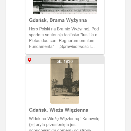
Gdańsk, Brama Wyżynna
Herb Polski na Bramie Wyżynnej. Pod
spodem sentencja łacińska "Iustitia et
Pietas duo sunt Regnorum omnium
Fundamenta" – „Sprawiedliwość i
pobożność to dwie podstawy wszystkich
królestw”. Jeżeli przeczytamy tylko
ok. 1930
dolną linijkę "Rum omnium
Fundamenta", oznacza to: „Rum
podstawą wszystkiego”, co jest
typowym ówczesnym gdańskim
humorem. Bramę zbudowano w 1588 r.
Gdańsk, Wieża Więzienna
Widok na Wieżę Więzienną i Katownię
(jej bryła przesłonięta jest
dobudowanym domem) od strony