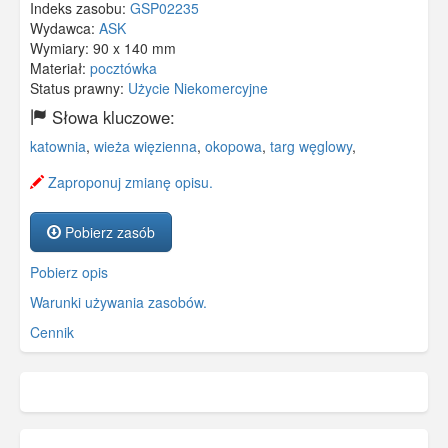
Indeks zasobu:
GSP02235
Wydawca:
ASK
Wymiary:
90 x 140 mm
Materiał:
pocztówka
Status prawny:
Użycie Niekomercyjne
Słowa kluczowe:
katownia
,
wieża więzienna
,
okopowa
,
targ węglowy
,
Zaproponuj zmianę opisu.
Pobierz zasób
Pobierz opis
Warunki używania zasobów.
Cennik