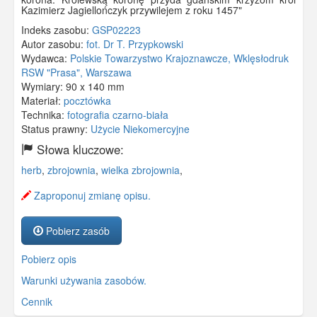
Kazimierz Jagiellończyk przywilejem z roku 1457"
Indeks zasobu:
GSP02223
Autor zasobu:
fot. Dr T. Przypkowski
Wydawca:
Polskie Towarzystwo Krajoznawcze, Wklęsłodruk
RSW "Prasa", Warszawa
Wymiary:
90 x 140 mm
Materiał:
pocztówka
Technika:
fotografia czarno-biała
Status prawny:
Użycie Niekomercyjne
Słowa kluczowe:
herb
,
zbrojownia
,
wielka zbrojownia
,
Zaproponuj zmianę opisu.
Pobierz zasób
Pobierz opis
Warunki używania zasobów.
Cennik