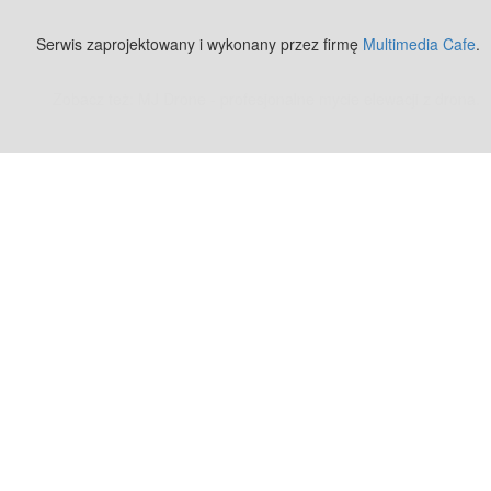
Serwis zaprojektowany i wykonany przez firmę
Multimedia Cafe
.
Zobacz też:
MJ Drone - profesjonalne mycie elewacji z drona
.