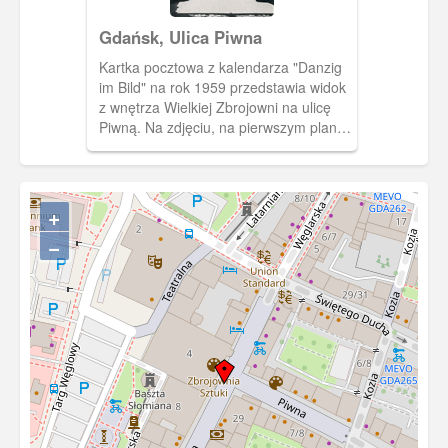
Gdańsk, Ulica Piwna
Kartka pocztowa z kalendarza "Danzig
im Bild" na rok 1959 przedstawia widok
z wnętrza Wielkiej Zbrojowni na ulicę
Piwną. Na zdjęciu, na pierwszym planie
widzimy sylwetki trzech młodych kobiet
idących w stronę fotografującego.
Kobiety ubrane są zgodnie z
obowiązującą w latach 40-tych XX w.
+
modą.
−