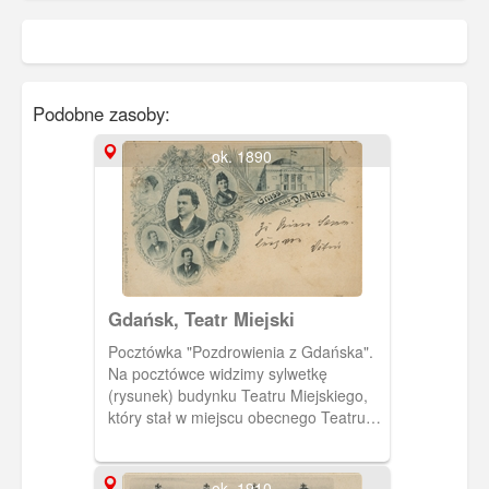
Podobne zasoby:
ok. 1890
Gdańsk, Teatr Miejski
Pocztówka "Pozdrowienia z Gdańska".
Na pocztówce widzimy sylwetkę
(rysunek) budynku Teatru Miejskiego,
który stał w miejscu obecnego Teatru
Wybrzeże przy Targu Węglowym oraz
portrety pracowników/aktorów teatru.
Dyrektor Heinrich Rose w centralnej
ok. 1910