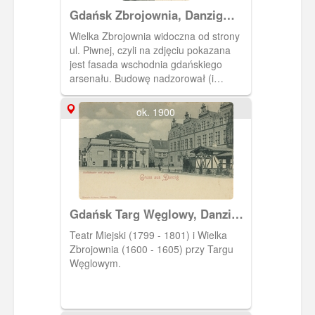
Gdańsk Zbrojownia, Danzig
Zeughaus
Wielka Zbrojownia widoczna od strony
ul. Piwnej, czyli na zdjęciu pokazana
jest fasada wschodnia gdańskiego
arsenału. Budowę nadzorował (i
zapewne projektował budynek arch.
Anton van Obberghen). Głównym
ok. 1900
budowniczym był Hans Strakowski, zaś
wystrój rzeźbiarski jest dziełem
Abrahama van den Block' a. Obecnie
Wielka Zbrojownia stanowi siedzibę
Akademii Sztuk Pięknych.
Gdańsk Targ Węglowy, Danzig
Kohlenmarkt
Teatr Miejski (1799 - 1801) i Wielka
Zbrojownia (1600 - 1605) przy Targu
Węglowym.