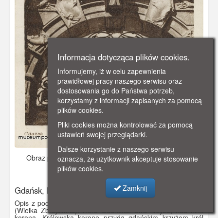
Informacja dotycząca plików cookies.
Informujemy, iż w celu zapewnienia
prawidłowej pracy naszego serwisu oraz
dostosowania go do Państwa potrzeb,
korzystamy z informacji zapisanych za pomocą
plików cookies.
Pliki cookies można kontrolować za pomocą
ustawień swojej przeglądarki.
Dalsze korzystanie z naszego serwisu
Obraz pochodzi z
ok. 1950 r.
Dodano: 2019-12-09 09:42
oznacza, że użytkownik akceptuje stosowanie
plików cookies.
Wyświetlono: 5340
Zamknij
Gdańsk, Herb Gdańska na Wielkiej Zbrojowni
Opis z pocztówki: "Gdańsk - Herb miasta i krata z Arsenału
(Wielka Zbrojownia). Herb Gdańska: dwa krzyże, nad nimi
korona. Królewską koronę przyda gdańskim krzyżom król