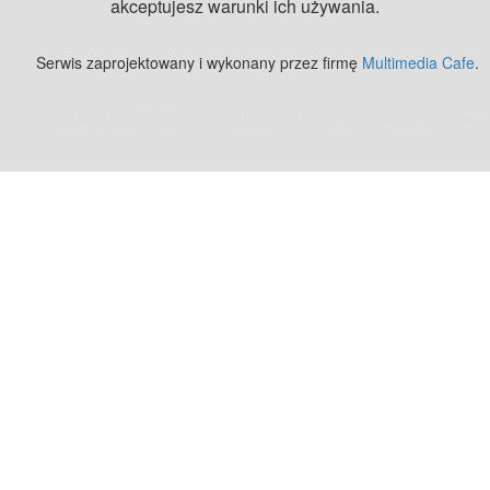
akceptujesz warunki ich używania.
Serwis zaprojektowany i wykonany przez firmę
Multimedia Cafe
.
Zobacz też:
MJ Drone - profesjonalne mycie elewacji z drona
.