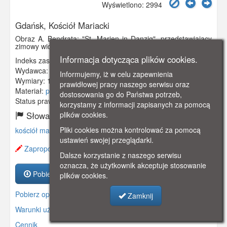
Wyświetlono: 2994
Gdańsk, Kościół Mariacki
Obraz A. Bendrata: "St. Marien in Danzig", przedstawiający
zimowy widok na Kościół Mariacki z ulicy Piwnej.
Informacja dotycząca plików cookies.
Indeks zasobu:
GSP02220
Wydawca:
B.G.Teubner, Leipzig
Informujemy, iż w celu zapewnienia
Wymiary:
140 x 90 mm
prawidłowej pracy naszego serwisu oraz
Materiał:
pocztówka
dostosowania go do Państwa potrzeb,
Status prawny:
Użycie Niekomercyjne
korzystamy z informacji zapisanych za pomocą
Słowa kluczowe:
plików cookies.
Pliki cookies można kontrolować za pomocą
kościół mariacki
,
piwna
,
bendrat
,
ustawień swojej przeglądarki.
Zaproponuj zmianę opisu.
Dalsze korzystanie z naszego serwisu
oznacza, że użytkownik akceptuje stosowanie
Pobierz zasób
plików cookies.
Pobierz opis
Zamknij
Warunki używania zasobów.
Cennik