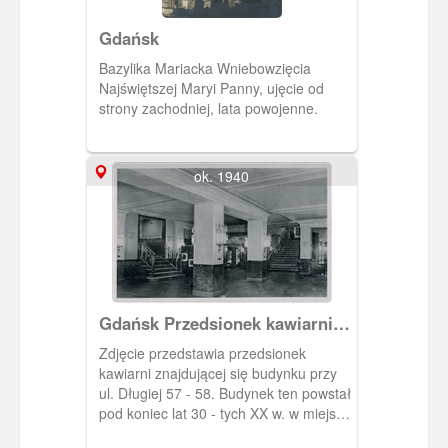
Gdańsk
Bazylika Mariacka Wniebowzięcia
Najświętszej Maryi Panny, ujęcie od
strony zachodniej, lata powojenne.
ok. 1940
Gdańsk Przedsionek kawiarni
"Palast - Kaffee", Danzig Palast
Zdjęcie przedstawia przedsionek
- Kaffee (Vestibül)
kawiarni znajdującej się budynku przy
ul. Długiej 57 - 58. Budynek ten powstał
pod koniec lat 30 - tych XX w. w miejscu
wyburzonych kamienic. Otwarto go