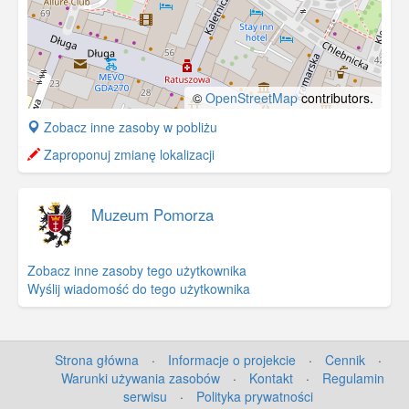
©
OpenStreetMap
contributors.
+
Zobacz inne zasoby w pobliżu
−
Zaproponuj zmianę lokalizacji
Muzeum Pomorza
Zobacz inne zasoby tego użytkownika
Wyślij wiadomość do tego użytkownika
Strona główna
·
Informacje o projekcie
·
Cennik
·
Warunki używania zasobów
·
Kontakt
·
Regulamin
serwisu
·
Polityka prywatności