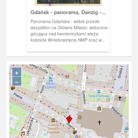
wyposażenie uległo w dużej mierze
Gdańsk - panorama, Danzig -
zniszczeniu lub rozproszeniu w czasie II
Gesamtansicht
wojny światowej. Dotyczy to również
Panorama Gdańska - widok przede
ambony, która widoczna jest na zdjęciu.
wszystkim na Główne Miasto: widoczna
Jej miejsce po II wojnie zajęła ambona
górująca nad kamieniczkami wieża
z kościoła św. Jana.
kościoła Wniebowzięcia NMP oraz w
pobliżu niej, wieża Ratusza Głównego
Miasta Gdańska.
+
−