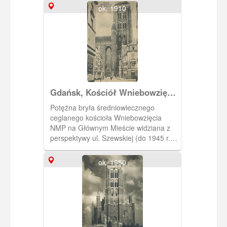
ok. 1910
Gdańsk, Kościół Wniebowzięcia
NMP, Danzig Die Marienkirche
Potężna bryła średniowiecznego
ceglanego kościoła Wniebowzięcia
NMP na Głównym Mieście widziana z
perspektywy ul. Szewskiej (do 1945 r.
Korkenmachengasse, czyli wytwórców
ochraniaczy zakładanych na buty, a
ok. 1950
wytwarzanych z korka )