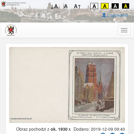
↓A
A
A↑
A
A
A
A
Logowanie
Togg
navig
Obraz pochodzi z
ok. 1930 r.
Dodano: 2019-12-09 09:40