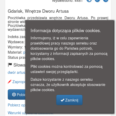
Wyświetlono: 4481
Gdańsk, Wnętrze Dworu Artusa
Pocztówka przedstawia wnętrze Dworu Artusa. Po prawej
stronie widoczny zielony piec kaflowy.
Pocztówka pochodzi z kolekcji "Deutscher Stadte"
wydawnictwa Kaphael Tuck & Sons z Berlina.
Informacja dotycząca plików cookies.
Indeks zasobu:
GSP02173
Informujemy, iż w celu zapewnienia
Wydawca:
Raphael Tuck & Sons, Berlin
prawidłowej pracy naszego serwisu oraz
Wymiary:
140 x 90 mm
dostosowania go do Państwa potrzeb,
Materiał:
pocztówka
korzystamy z informacji zapisanych za pomocą
Status prawny:
Użycie Niekomercyjne
plików cookies.
Słowa kluczowe:
Pliki cookies można kontrolować za pomocą
ustawień swojej przeglądarki.
dwór artusa
,
wnętrze
,
piec kaflowy
,
Dalsze korzystanie z naszego serwisu
Zaproponuj zmianę opisu.
oznacza, że użytkownik akceptuje stosowanie
plików cookies.
Pobierz zasób
Zamknij
Pobierz opis
Warunki używania zasobów.