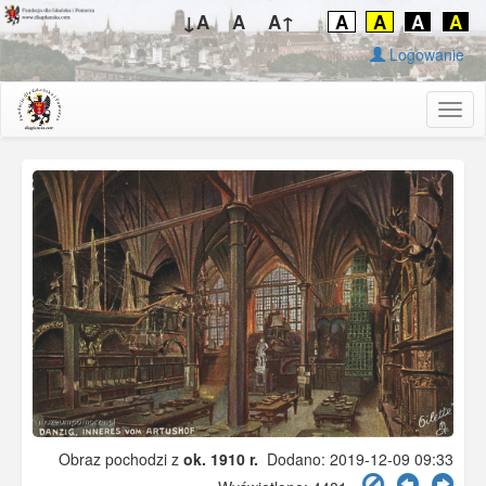
↓A
A
A↑
A
A
A
A
Logowanie
Togg
navig
Obraz pochodzi z
ok. 1910 r.
Dodano: 2019-12-09 09:33