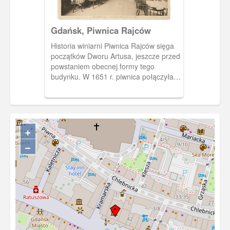
Gdańsk, Piwnica Rajców
Historia winiarni Piwnica Rajców sięga
początków Dworu Artusa, jeszcze przed
powstaniem obecnej formy tego
budynku. W 1651 r. piwnica połączyła
Ratusz Prawomiejski z wnętrzami
Dworu Artusa.
+
−