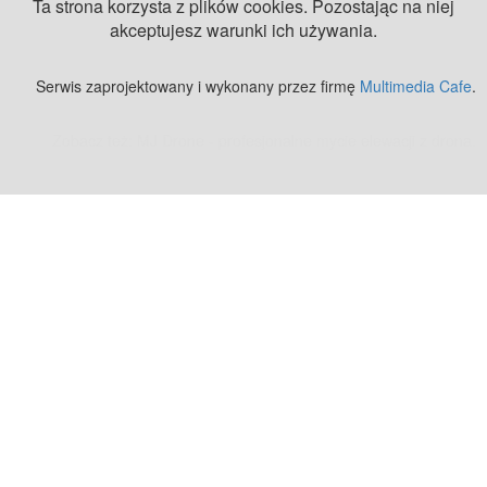
Ta strona korzysta z plików cookies. Pozostając na niej
akceptujesz warunki ich używania.
Serwis zaprojektowany i wykonany przez firmę
Multimedia Cafe
.
Zobacz też:
MJ Drone - profesjonalne mycie elewacji z drona
.