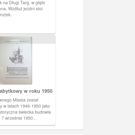
 na Długi Targ, w głębi
na. Wzdłuż jezdni stoi
rożek.
1950
abytkowy w roku 1950
wnego Miasta został
 w latach 1946-1950 jako
storyczna świecka budowla
 7 września 1950
 na szczycie pozłocony
kg złota decyzją Bolesława