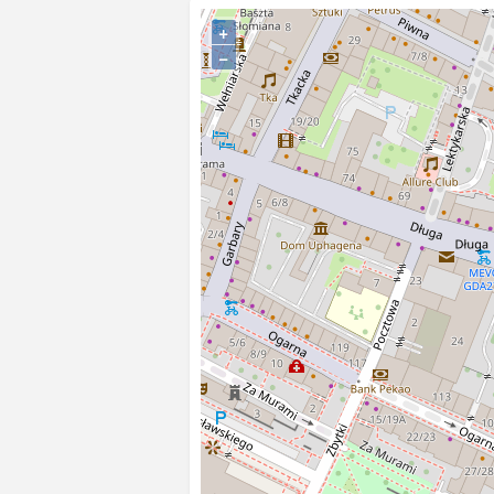
go po raz pierwszy o godz. 
wieży Kościoła Mariackiego
+
−