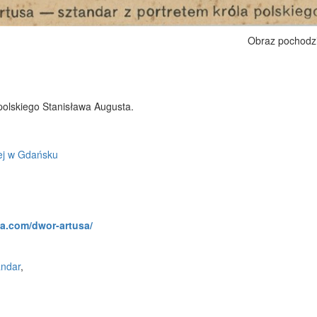
Obraz pochodz
 polskiego Stanisława Augusta.
ej w Gdańsku
a.com/dwor-artusa/
andar
,