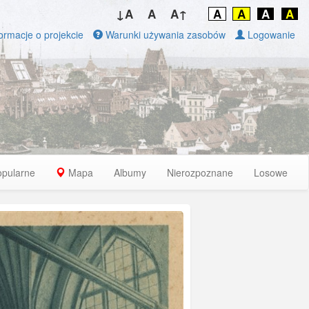
↓A
A
A↑
A
A
A
A
ormacje o projekcie
Warunki używania zasobów
Logowanie
opularne
Mapa
Albumy
Nierozpoznane
Losowe