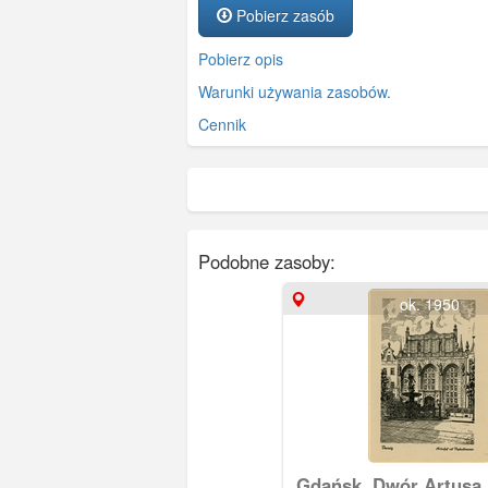
Pobierz zasób
Pobierz opis
Warunki używania zasobów.
Cennik
Podobne zasoby:
ok. 1950
Gdańsk, Dwór Artusa