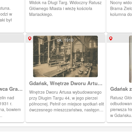
Widok na Długi Targ. Widoczny Ratusz
Nocny widok
ptuna.
Głównego Miasta i wieżę kościoła
Brama Zielo
odzi w
Mariackiego.
kolumna do
aki był
ok. 1910
Gdańsk, Wnętrze Dworu Artusa,
wca Graf
Gdańsk z
Danzig Das Innere Des
Wnętrze Dworu Artusa wybudowanego
Artushofes
elin nad
Ratusz Głó
przy Długim Targu 44, w jego pierzei
1931 r.
odbudowany
północnej. Pełnił on miejsce spotkań elit
ana, bowiem
pierwsza hi
ówczesnego mieszczaństwa, następnie
w Gdańsku.
kupieckiej giełdy. Obecnie spełnia rolę
rawy z
postawiono
muzealną i reprezentacyjną. Tu
 Zauważono
posąg (2,5 
odbywają się uroczystości miejskie,