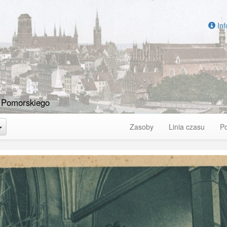
Inf
 Pomorskiego
Toggle Dropdown
Zasoby
Linia czasu
P