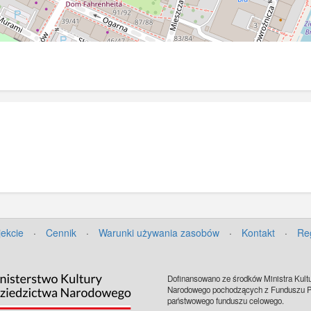
jekcie
·
Cennik
·
Warunki używania zasobów
·
Kontakt
·
Re
Dofinansowano ze środków Ministra Kultu
Narodowego pochodzących z Funduszu Pr
państwowego funduszu celowego.