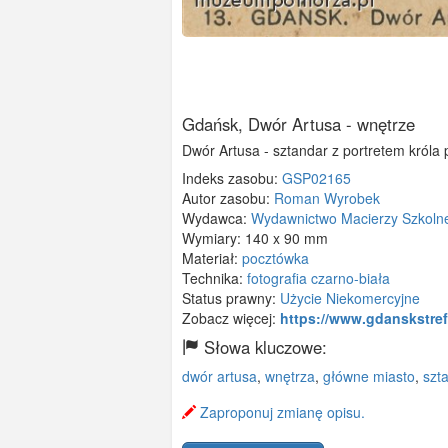
Gdańsk, Dwór Artusa - wnętrze
Dwór Artusa - sztandar z portretem króla
Indeks zasobu:
GSP02165
Autor zasobu:
Roman Wyrobek
Wydawca:
Wydawnictwo Macierzy Szkoln
Wymiary:
140 x 90 mm
Materiał:
pocztówka
Technika:
fotografia czarno-biała
Status prawny:
Użycie Niekomercyjne
Zobacz więcej:
https://www.gdanskstref
Słowa kluczowe:
dwór artusa
,
wnętrza
,
główne miasto
,
szt
Zaproponuj zmianę opisu.