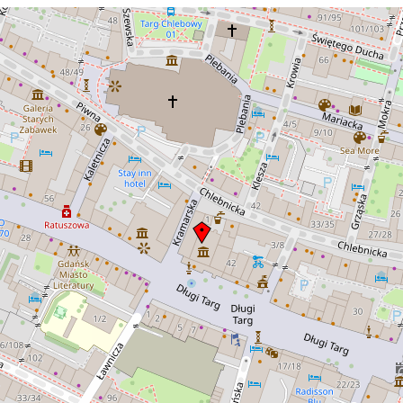
13.45 z
Bieruta) kr
koncerty itp. Widoczny na zdjęciu
.
bogaty wystrój wnętrza pochodzi z
wieków XVI - XVII.