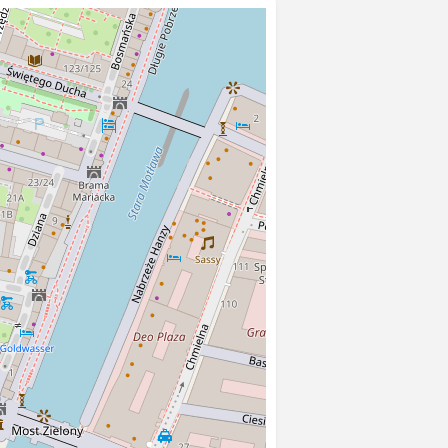
óla Zygmunta Augusta.