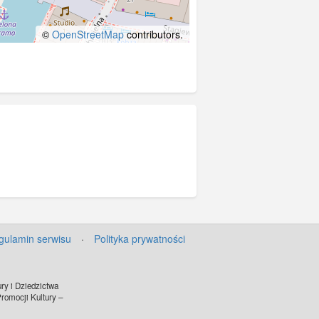
©
OpenStreetMap
contributors.
gulamin serwisu
·
Polityka prywatności
ry i Dziedzictwa
omocji Kultury –