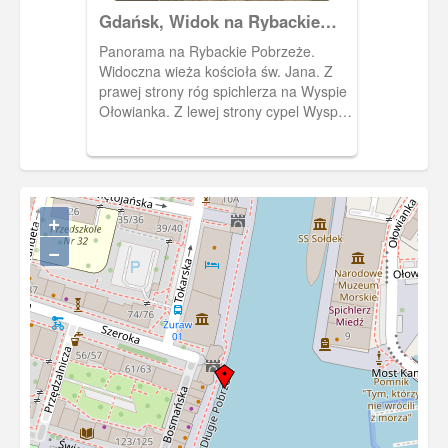
Gdańsk, Widok na Rybackie
Pobrzeże i kościół św. Jana
Panorama na Rybackie Pobrzeże.
Widoczna wieża kościoła św. Jana. Z
prawej strony róg spichlerza na Wyspie
Ołowianka. Z lewej strony cypel Wyspy
Spichrzów. Widoczny prom kursujący z
Rybackiego Pobrzeża na Ołowiankę.
+
−