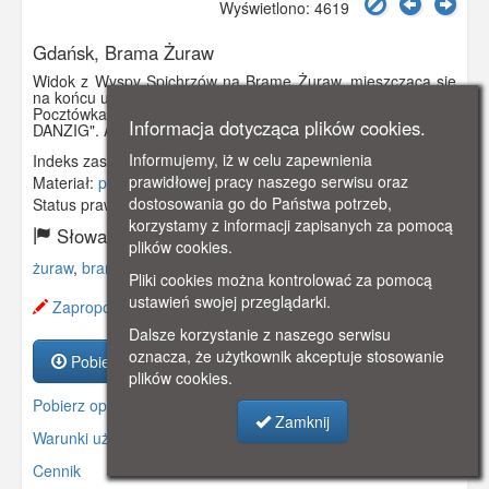
Wyświetlono: 4619
Gdańsk, Brama Żuraw
Widok z Wyspy Spichrzów na Bramę Żuraw, mieszczącą się
na końcu ulicy Szerokiej.
Pocztówka z minialbumu "Zehn Der schonsten ansichten von
Informacja dotycząca plików cookies.
DANZIG". Auch als postkarten verwendbar.
Informujemy, iż w celu zapewnienia
Indeks zasobu:
GSP02159
prawidłowej pracy naszego serwisu oraz
Materiał:
pocztówka
dostosowania go do Państwa potrzeb,
Status prawny:
Użycie Niekomercyjne
korzystamy z informacji zapisanych za pomocą
Słowa kluczowe:
plików cookies.
żuraw
,
brama
,
ul. szeroka
,
wyspa spichrzów
,
Pliki cookies można kontrolować za pomocą
ustawień swojej przeglądarki.
Zaproponuj zmianę opisu.
Dalsze korzystanie z naszego serwisu
oznacza, że użytkownik akceptuje stosowanie
Pobierz zasób
plików cookies.
Pobierz opis
Zamknij
Warunki używania zasobów.
Cennik