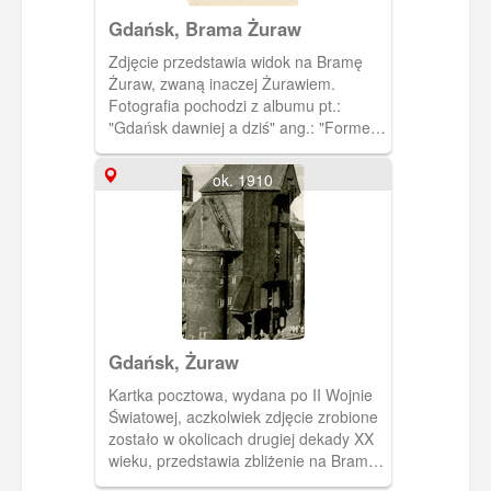
Gdańsk, Brama Żuraw
Zdjęcie przedstawia widok na Bramę
Żuraw, zwaną inaczej Żurawiem.
Fotografia pochodzi z albumu pt.:
"Gdańsk dawniej a dziś" ang.: "Former
and today" autorstwa M.
Dobrzykowskiego. W kartonowej
ok. 1910
kopercie w kolorze szałwiowej zieleni
jest 14 zdjęć przedwojennego i
powojennego, zruinowanego Gdańska.
Napisy na okładce albumu są
wytłoczone i pozłocone.
Gdańsk, Żuraw
Kartka pocztowa, wydana po II Wojnie
Światowej, aczkolwiek zdjęcie zrobione
zostało w okolicach drugiej dekady XX
wieku, przedstawia zbliżenie na Bramę
Żuraw.