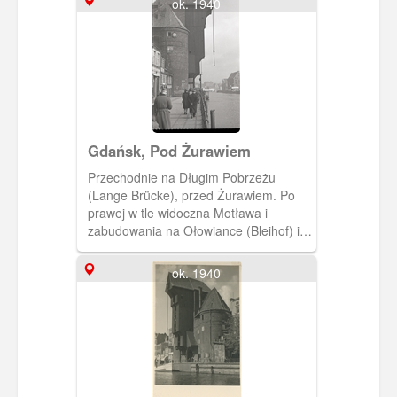
ok. 1940
Gdańsk, Pod Żurawiem
Przechodnie na Długim Pobrzeżu
(Lange Brücke), przed Żurawiem. Po
prawej w tle widoczna Motława i
zabudowania na Ołowiance (Bleihof) i
przy ulicy Wartkiej (Am brausenden
Wasser)
ok. 1940