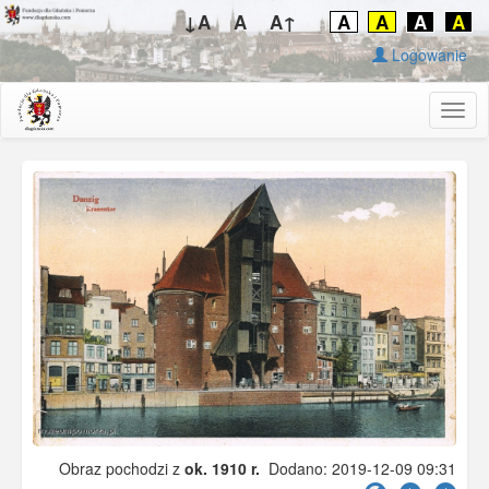
↓A
A
A↑
A
A
A
A
Logowanie
Togg
navig
Obraz pochodzi z
ok. 1910 r.
Dodano: 2019-12-09 09:31