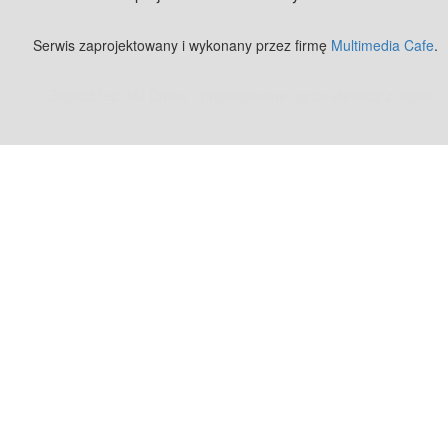
Serwis zaprojektowany i wykonany przez firmę
Multimedia Cafe
.
Zobacz też:
MJ Drone - profesjonalne mycie elewacji z drona
.