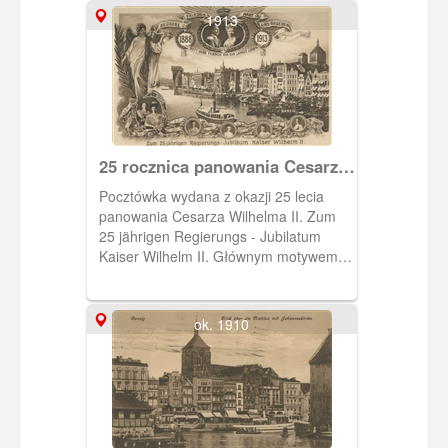
1913
25 rocznica panowania Cesarza
Wilhelma II
Pocztówka wydana z okazji 25 lecia
panowania Cesarza Wilhelma II. Zum
25 jährigen Regierungs - Jubilatum
Kaiser Wilhelm II. Głównym motywem
jest widok na Długie Pobrzeże.
ok. 1910