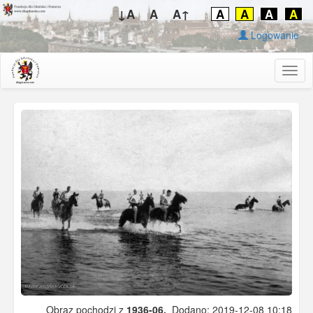
↓A
A
A↑
A
A
A
A
Logowanie
Togg
navig
Obraz pochodzi z
1936-06.
Dodano: 2019-12-08 10:18