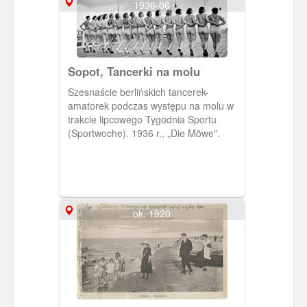
1936-06
Sopot, Tancerki na molu
Szesnaście berlińskich tancerek-
amatorek podczas występu na molu w
trakcie lipcowego Tygodnia Sportu
(Sportwoche). 1936 r., „Die Möwe".
ok. 1920