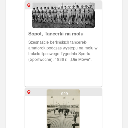
1936-06
Sopot, Tancerki na molu
Szesnaście berlińskich tancerek-
amatorek podczas występu na molu w
trakcie lipcowego Tygodnia Sportu
(Sportwoche). 1936 r., „Die Möwe".
1929