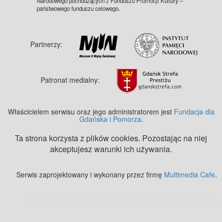
Narodowego pochodzących z Funduszu Promocji Kultury –
państwowego funduszu celowego.
Partnerzy:
Patronat medialny:
Właścicielem serwisu oraz jego administratorem jest
Fundacja dla
Gdańska i Pomorza
.
Ta strona korzysta z plików cookies. Pozostając na niej
akceptujesz warunki ich używania.
Serwis zaprojektowany i wykonany przez firmę
Multimedia Cafe
.
Zobacz też:
MJ Drone - profesjonalne mycie elewacji z drona
.