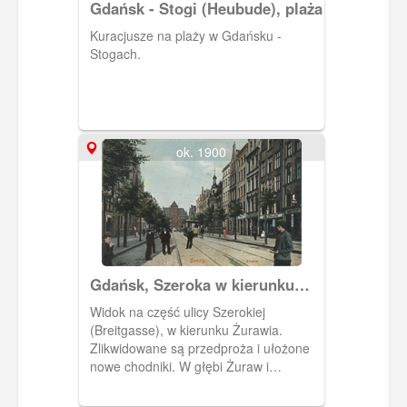
Gdańsk - Stogi (Heubude), plaża
Kuracjusze na plaży w Gdańsku -
Stogach.
ok. 1900
Gdańsk, Szeroka w kierunku
Żurawia
Widok na część ulicy Szerokiej
(Breitgasse), w kierunku Żurawia.
Zlikwidowane są przedproża i ułożone
nowe chodniki. W głębi Żuraw i
tramwaj. Spacerujący ludzie po ulicy.