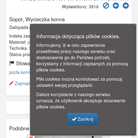
Wyświetlono: 3916
Sopot, Wycieczka konna
Galopada po morskich płyciznach. 1936 r., „Die Möwe".
Informacja dotycząca plików cookies.
Indeks zasobu:
GSP02110
Materiał:
papier fotograficzny
Informujemy, iż w celu zapewnienia
Technika:
fotografia czarno-biała
prawidłowej pracy naszego serwisu oraz
Status prawny:
Użycie Niekomercyjne
dostosowania go do Państwa potrzeb,
Słowa kluczowe:
korzystamy z informacji zapisanych za pomocą
plików cookies.
jazda konna
,
ludzie
,
wypoczynek
,
plaża
,
Pliki cookies można kontrolować za pomocą
Zaproponuj zmianę opisu.
ustawień swojej przeglądarki.
Dalsze korzystanie z naszego serwisu
oznacza, że użytkownik akceptuje stosowanie
plików cookies.
Zamknij
Podobne zasoby: