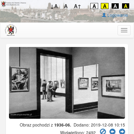
↓A
A
A↑
A
A
A
A
Logowanie
Togg
navig
Obraz pochodzi z
1936-06.
Dodano: 2019-12-08 10:15
Wyświetlono: 2492