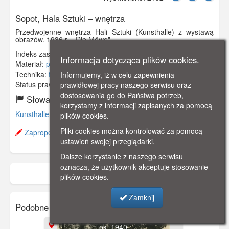
Sopot, Hala Sztuki – wnętrza
Przedwojenne wnętrza Hali Sztuki (Kunsthalle) z wystawą
obrazów. 1936 r., „Die Möwe".
Indeks zasobu:
GSP02073
Informacja dotycząca plików cookies.
Materiał:
papier fotograficzny
Technika:
fotografia czarno-biała
Informujemy, iż w celu zapewnienia
Status prawny:
Użycie Niekomercyjne
prawidłowej pracy naszego serwisu oraz
dostosowania go do Państwa potrzeb,
Słowa kluczowe:
korzystamy z informacji zapisanych za pomocą
Kunsthalle
,
plików cookies.
Pliki cookies można kontrolować za pomocą
Zaproponuj zmianę opisu.
ustawień swojej przeglądarki.
Dalsze korzystanie z naszego serwisu
oznacza, że użytkownik akceptuje stosowanie
plików cookies.
Zamknij
Podobne zasoby:
ok. 1940