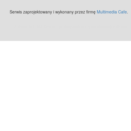
Serwis zaprojektowany i wykonany przez firmę
Multimedia Cafe
.
Zobacz też:
MJ Drone - profesjonalne mycie elewacji z drona
.