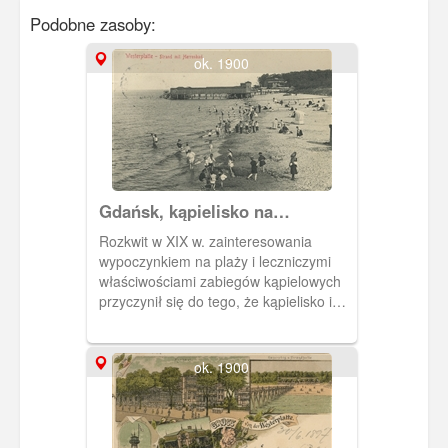
Podobne zasoby:
ok. 1900
Gdańsk, kąpielisko na
Westerplatte
Rozkwit w XIX w. zainteresowania
wypoczynkiem na plaży i leczniczymi
właściwościami zabiegów kąpielowych
przyczynił się do tego, że kąpielisko i
uzdrowisko na Westerplatte było
jednym z najpopularniejszych w
ówczesnych Niemczech. Obieg 1909 r.
ok. 1900