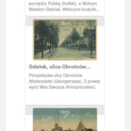
pomiędzy Polską (Kolibki), a Wolnym
Miastem Gdańsk. Widoczne budynki
graniczne.
1914
Gdańsk, ulica Obrońców
Westerplatte (Georgstrasse)
Perspektywa ulicy Obrońców
Westerplatte (Georgstrasse). Z prawej
wylot Wita Stwosza (Kronprinzallee).
1913