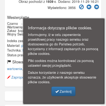
Obraz pochodzi z
1939 r.
Dodano: 2019-11-29 16:21
Wyświetlono: 3856
Westerplatte
Czarno - biała fotografia, przedstawiająca zniszczoną
Wartownię nr 2 na Westerplatte, stan na koniec 1939 r.
Informacja dotycząca plików cookies.
Zakaz kopiowania, zasób dostępny w zbiorach Muzeum II
Wojny Światowej w Gdańsku, sygnatura: MIIWS/F/2
Informujemy, iż w celu zapewnienia
prawidłowej pracy naszego serwisu oraz
Indeks zasobu:
MIIW008
dostosowania go do Państwa potrzeb,
Materiał:
papier fotograficzny
korzystamy z informacji zapisanych za pomocą
Technika:
fotografia czarno-biała
plików cookies.
Status prawny:
Użycie Niekomercyjne
Pliki cookies można kontrolować za pomocą
Słowa kluczowe:
ustawień swojej przeglądarki.
wartownia
,
wrzesień
,
ii wojna światowa
,
westerplatte
,
Dalsze korzystanie z naszego serwisu
oznacza, że użytkownik akceptuje stosowanie
Zaproponuj zmianę opisu.
plików cookies.
Zamknij