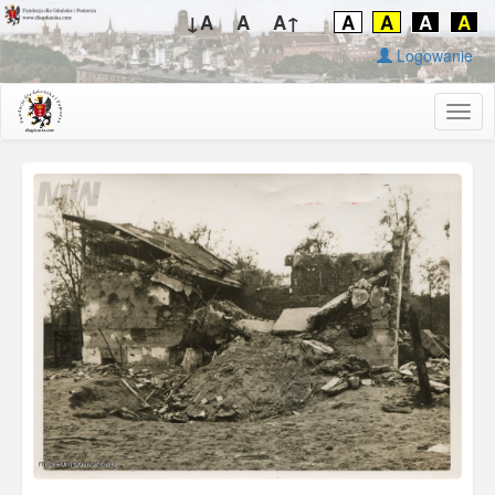
↓A
A
A↑
A
A
A
A
Logowanie
Togg
navig