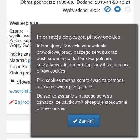
Obraz pochodzi z
1939-09.
Dodano: 2019-11-29 16:21
Wyświetlono: 4252
Westerplatte
Czarno - biała fotografia, przedstawiająca uszkodzony w
wyniku walk budynek Nowych Koszar na Westerplatte.
Informacja dotycząca plików cookies.
Zakaz kopiowania, zasób dostępny w zbiorach Muzeum II
Wojny Światowej w Gdańsku, sygnatura: MIIWS/F/1
Informujemy, iż w celu zapewnienia
prawidłowej pracy naszego serwisu oraz
Indeks zasobu:
MIIW 007
dostosowania go do Państwa potrzeb,
Materiał:
papier fotograficzny
korzystamy z informacji zapisanych za pomocą
Technika:
fotografia czarno-biała
plików cookies.
Status prawny:
Użycie Niekomercyjne
Pliki cookies można kontrolować za pomocą
Słowa kluczowe:
ustawień swojej przeglądarki.
weserplatte
,
wrzesień
,
ii wojna światowa
,
nowe koszary
,
Dalsze korzystanie z naszego serwisu
Zaproponuj zmianę opisu.
oznacza, że użytkownik akceptuje stosowanie
plików cookies.
Zamknij