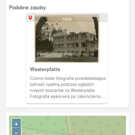
Podobne zasoby:
1939
Westerplatte
Czarno-biała fotografia przedstawiająca
ludność cywilną podczas oględzin
nowych koszarów na Westerplatte.
Fotografia wykonana po zakończeniu
działań wojennych i oczyszczeniu
nowych koszarów. Zakaz kopiowania,
zasób dostępny w zbiorach Muzeum II
Wojny Światowej w Gdańsku,
+
sygnatura: MIIWS/F/769
−