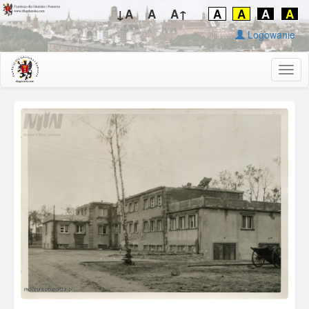
↓A
A
A↑
A
A
A
A
Logowanie
Togg
navig