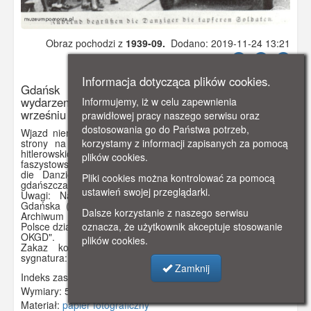
Obraz pochodzi z
1939-09.
Dodano: 2019-11-24 13:21
Wyświetlono: 4504
Informacja dotycząca plików cookies.
Gdańsk - Długi Targ; Kampania wrześniowa i
wydarzenia związane z działaniami wojennymi we
Informujemy, iż w celu zapewnienia
wrześniu 1939 roku.
prawidłowej pracy naszego serwisu oraz
dostosowania go do Państwa potrzeb,
Wjazd niemieckich żołnierzy przez Zieloną Bramę. Z lewej
strony na chodniku stoją ludzie pozdrawiający żołnierzy
korzystamy z informacji zapisanych za pomocą
hitlerowskich. Na budynku Zielonej Bramy zawieszone
plików cookies.
faszystowskie flagi. Pod zdjęciem podpis: "Jubelnd begrutzen
die Danziger die tapferen Soldaten" (Owacyjnie witają
Pliki cookies można kontrolować za pomocą
gdańszczanie dzielnych żołnierzy).
ustawień swojej przeglądarki.
Uwagi: Na odwrocie: "Wjazd żołnierzy niemieckich do
Gdańska (ul.Długi Targ)", "inw.35454", pieczęć o treści: "
Dalsze korzystanie z naszego serwisu
Archiwum Gł. Komisji Badania Zbrodni Hitlerowskich w
Polsce dział dokumentacji Mechanicznej", "Duplikat wolny dla
oznacza, że użytkownik akceptuje stosowanie
OKGD".
plików cookies.
Zakaz kopiowania, zasób dostępny w zbiorach IPN,
sygnatura: IPNGd-13-1-1-42
Zamknij
Indeks zasobu:
IPN005
Wymiary:
58 x 71 mm
Materiał:
papier fotograficzny