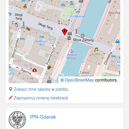
©
OpenStreetMap
contributors.
+
Zobacz inne zasoby w pobliżu
−
Zaproponuj zmianę lokalizacji
IPN-Gdansk