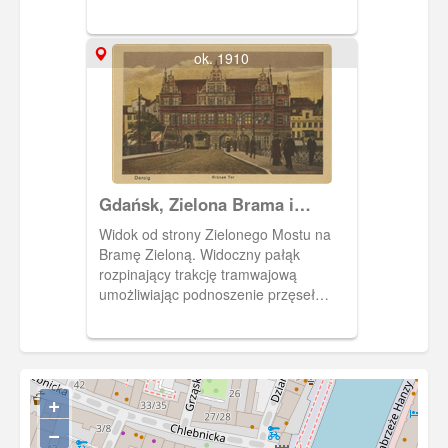
Fontannę Neptuna. Obieg 1902 rok
ok. 1910
Gdańsk, Zielona Brama i
Zielony Most
Widok od strony Zielonego Mostu na
Bramę Zieloną. Widoczny pałąk
rozpinający trakcję tramwajową
umożliwiając podnoszenie przęseł
Mostu Zielonego
+
−