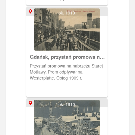
przy ul. Chlebnickiej 16. W XVIII w.
część budynku dzierżawili kupcy
ok. 1910
angielscy, stąd nazwa. Ob. akademik
gdańskiej Akademii Sztuk Pięknych.
Gdańsk, przystań promowa na
Motławie
Przystań promowa na nabrzeżu Starej
Motławy, Prom odpływał na
Westerplatte. Obieg 1909 r.
ok. 1910