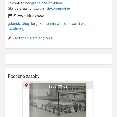
Technika:
fotografia czarno-biała
Status prawny:
Użycie Niekomercyjne
Słowa kluczowe:
gdańsk
,
długi targ
,
kampania wrześniowa
,
ii wojna
światowa
,
Zaproponuj zmianę opisu.
Podobne zasoby:
1958-09-09