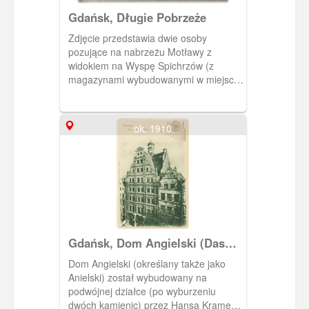
Gdańsk, Długie Pobrzeże
Zdjęcie przedstawia dwie osoby
pozujące na nabrzeżu Motławy z
widokiem na Wyspę Spichrzów (z
magazynami wybudowanymi w miejscu
zniszczonych spichlerzy). Na tylnej
stronie zdjęcia data 14 września 1958
roku i pieczątka zakładu
ok. 1910
fotograficznego Foto-Am. Alfred Ponner
Gdańsk, Dom Angielski (Das
Englische Haus)
Dom Angielski (określany także jako
Anielski) został wybudowany na
podwójnej działce (po wyburzeniu
dwóch kamienic) przez Hansa Kramera