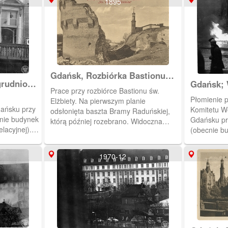
1895
Gdańsk, Rozbiórka Bastionu
grudniowe
Gdańsk; 
św. Elżbiety
Prace przy rozbiórce Bastionu św.
st
1970 r. n
Płomienie 
Elżbiety. Na pierwszym planie
wybrzeża
ańsku przy
Komitetu W
odsłonięta baszta Bramy Raduńskiej,
cnie budynek
Gdańsku prz
którą później rozebrano. Widoczna
lacyjnej).
(obecnie b
wieża kościoła św. Elżbiety.
pa ludzi.
Okręgowej i
ez barierkę.
pw. Św. Elż
1970-12
jonariusze
zdjęciu). N
ób dostępny
chłopca i k
 IPNGd-12-
zdjęcia (za
tłum. Zakaz
w zbiorach 
2-2-341