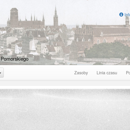
Inf
 Pomorskiego
Toggle Dropdown
Zasoby
Linia czasu
P