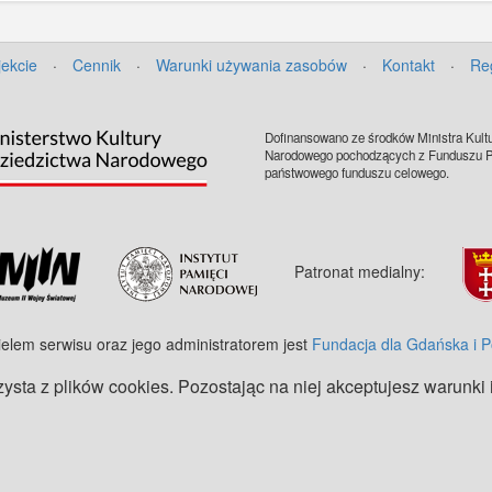
jekcie
·
Cennik
·
Warunki używania zasobów
·
Kontakt
·
Re
Dofinansowano ze środków Ministra Kultu
Narodowego pochodzących z Funduszu Pr
państwowego funduszu celowego.
Patronat medialny:
ielem serwisu oraz jego administratorem jest
Fundacja dla Gdańska i 
zysta z plików cookies. Pozostając na niej akceptujesz warunki