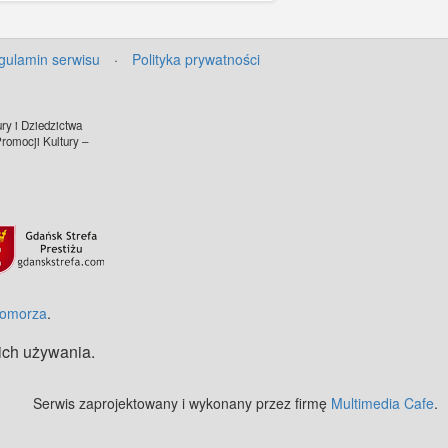
gulamin serwisu
·
Polityka prywatności
ry i Dziedzictwa
omocji Kultury –
©
OpenStreetMap
contributors.
Pomorza
.
 ich używania.
Serwis zaprojektowany i wykonany przez firmę
Multimedia Cafe
.