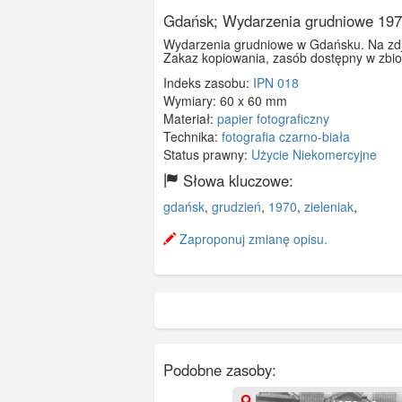
Gdańsk; Wydarzenia grudniowe 1970
Wydarzenia grudniowe w Gdańsku. Na zdję
Zakaz kopiowania, zasób dostępny w zbio
Indeks zasobu:
IPN 018
Wymiary:
60 x 60 mm
Materiał:
papier fotograficzny
Technika:
fotografia czarno-biała
Status prawny:
Użycie Niekomercyjne
Słowa kluczowe:
gdańsk
,
grudzień
,
1970
,
zieleniak
,
Zaproponuj zmianę opisu.
Podobne zasoby: