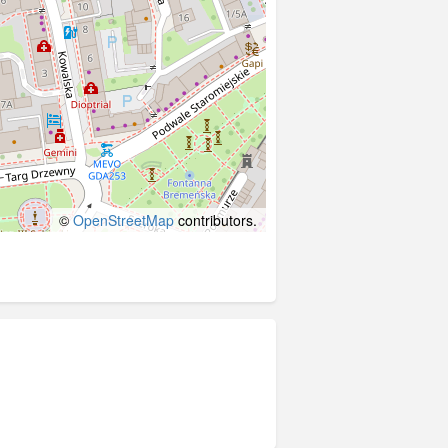
©
OpenStreetMap
contributors.