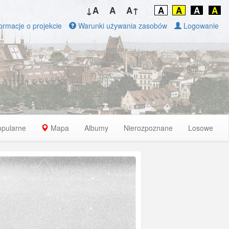
↓A
A
A↑
A
A
A
A
ormacje o projekcie
Warunki używania zasobów
Logowanie
opularne
Mapa
Albumy
Nierozpoznane
Losowe