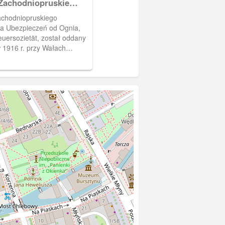
Zachodniopruskie
two Ubezpieczeń od
chodniopruskiego
nziger Feuersozietät
a Ubezpieczeń od Ognia,
uersozietät, został oddany
 1916 r. przy Wałach
(obecnie Wały Jagiellońskie
zebraniu budynku należącego
 św. Elżbiety. Obok widoczny
Elżbiety. Obieg 1931 r.