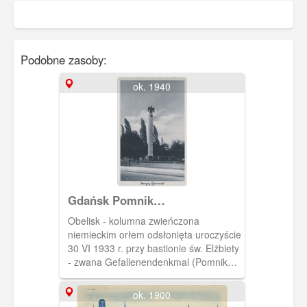
Podobne zasoby:
ok. 1940
Gdańsk Pomnik
Żołnierzy(Pomnik Ofiar Wojny),
Obelisk - kolumna zwieńczona
Danzig Gefallenendenkmal
niemieckim orłem odsłonięta uroczyście
30 VI 1933 r. przy bastionie św. Elżbiety
- zwana Gefallenendenkmal (Pomnik
Ofiar Wojny) lub Landeskriegerdenkmal
(Krajowy Pomnik Wojenny). Obelisk
ok. 1900
upamiętniał żołnierzy niemieckich