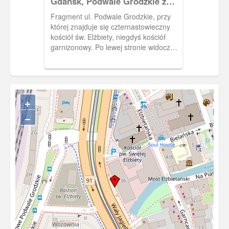
Gdańsk, Podwale Grodzkie z
kościołem św. Elżbiety, Danzig
Fragment ul. Podwale Grodzkie, przy
Stadtgraben u. Garnizonkirche
której znajduje się czternastowieczny
kościół św. Elżbiety, niegdyś kościół
garnizonowy. Po lewej stronie widoczne
budynki należące do dworca Gdańsk -
Główny.
+
−