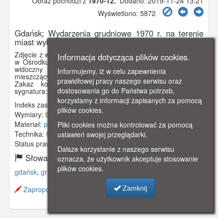
Obraz pochodzi z
1970-12.
Dodano: 2019-11-24 13:21
Wyświetlono: 5872
Gdańsk; Wydarzenia grudniowe 1970 r. na terenie
miast wybrzeża gdańskiego.
Zdjęcie z wystawy dotyczącej grudnia 1970r. zorganizowanej
Informacja dotycząca plików cookies.
w Ośrodku Propagandy KW PZPR w Gdańsku. Na zdjęciu
widoczny spalony budynek KW PZPR w Gdańsku,
Informujemy, iż w celu zapewnienia
mieszczący się przy ul. Wały Jagiellońskie.
prawidłowej pracy naszego serwisu oraz
Zakaz kopiowania, zasób dostępny w zbiorach IPN,
dostosowania go do Państwa potrzeb,
sygnatura: IPNGd-12-2-2-187
korzystamy z informacji zapisanych za pomocą
Indeks zasobu:
IPN 019
plików cookies.
Wymiary:
94 x 65 mm
Materiał:
papier fotograficzny
Pliki cookies można kontrolować za pomocą
Technika:
fotografia czarno-biała
ustawień swojej przeglądarki.
Status prawny:
Użycie Niekomercyjne
Dalsze korzystanie z naszego serwisu
Słowa kluczowe:
oznacza, że użytkownik akceptuje stosowanie
plików cookies.
gdańsk
,
grudzień
,
kw pzpr
,
wały jagiellońskie
,
1970
,
Zamknij
Zaproponuj zmianę opisu.