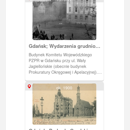
Gdańsk; Wydarzenia grudniowe
1970 r. na terenie miast
Budynek Komitetu Wojewódzkiego
wybrzeża gdańskiego.
PZPR w Gdańsku przy ul. Wały
Jagiellońskie (obecnie budynek
Prokuratury Okręgowej i Apelacyjnej).
Po lewej Kościół pw. Św. Elżbiety przed
którym znajduje się tłum ludzi. Zdjęcie
ok. 1900
wykonane prawdopodobnie z Aresztu
Śledczego na ul. Kurkowej. Zakaz
kopiowania, zasób dostępny w zbiorach
IPN, sygnatura: IPNGd-12-2-2-178