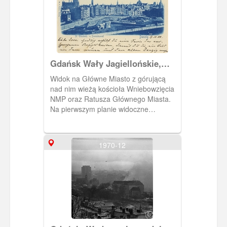
walczących w czasie I wojny światowej.
Rozebrany w sierpniu 1957 r.
Gdańsk Wały Jagiellońskie,
Danzig St. Elisabeth u.
Widok na Główne Miasto z górującą
Dominikswall
nad nim wieżą kościoła Wniebowzięcia
NMP oraz Ratusza Głównego Miasta.
Na pierwszym planie widoczne
likwidowane nowożytne fortyfikacje
miasta, na których miejscu powstaną
wkrótce dwie reprezentacyjne ulice: St.
1970-12
Elisabethwall i Dominikswall (ob. Wały
Jagiellońskie). Na drugim planie
budowa Komendantury Garnizonu
Pruskiego.