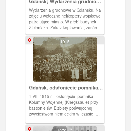
Gdańsk; Wydarzenia grudniowe
1970 r. na terenie miast
Wydarzenia grudniowe w Gdańsku. Na
wybrzeża gdańskiego.
zdjęciu widoczne helikoptery wojskowe
patrolujące miasto. W głębi budynek
Zieleniaka. Zakaz kopiowania, zasób
dostępny w zbiorach IPN, sygnatura:
IPNGd-12-2-2-195
1915
Gdańsk, odsłonięcie pomnika
przy bastionie św. Elżbiety
1 VIII 1915 r. - osłonięcie pomnika -
Kolumny Wojennej (Kriegssäule) przy
bastionie św. Elżbiety poświęconej
zwycięstwom niemieckim w czasie I
wojny światowej.
1970-12