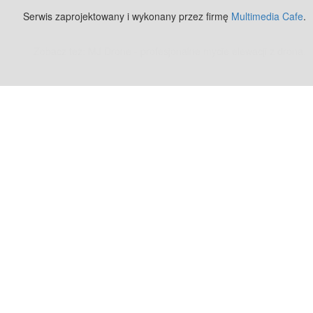
Serwis zaprojektowany i wykonany przez firmę
Multimedia Cafe
.
Zobacz też:
MJ Drone - profesjonalne mycie elewacji z drona
.