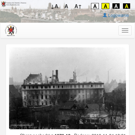
↓A
A
A↑
A
A
A
A
Logowanie
Togg
navig