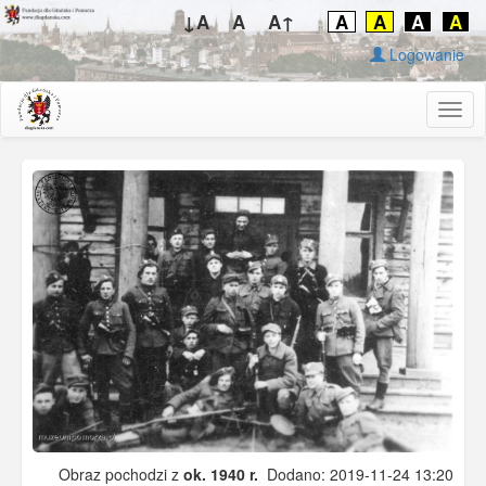
↓A
A
A↑
A
A
A
A
Logowanie
Togg
navig
Obraz pochodzi z
ok. 1940 r.
Dodano: 2019-11-24 13:20