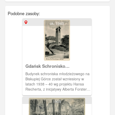
Podobne zasoby:
ok. 1940
Gdańsk Schronisko
Młodzieżowe im. Paula
Budynek schroniska młodzieżowego na
Benekego na Biskupiej Górce
Biskupiej Górce został wzniesiony w
Danzig „Paul Beneke”
latach 1938 – 40 wg projektu Hansa
Jugendherberge
Riecherta, z inicjatywy Alberta Forstera.
Kamień węgielny wmurowano 26 VII
1938 r. Schronisko oddano do użytku
1905
na początku 1940 r. Mogło zapewnić
jednorazowo nocleg 500 osobom.
Budowla nawiązywała do architektury