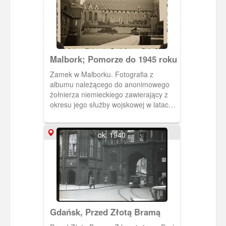
Malbork; Pomorze do 1945 roku
Zamek w Malborku. Fotografia z
albumu należącego do anonimowego
żołnierza niemieckiego zawierający z
okresu jego służby wojskowej w latach
1939-1941. Wśród zdjęć dotyczących
szkolenia i szlaku bojowego znajdują się
także te wykonane w Gdańsku na
ok. 1940
przełomie 1939 i 1940 roku.
Najprawdopodobniej w czasie wolnym
od służby właściciel albumu wykonał
serię zdjęć przedstawiających
zabudowę miejską Gdańska,
Westerplatte, cmentarz centralny
(Srebrzysko) oraz zamek w Malborku i
Gdańsk, Przed Złotą Bramą
zabudowania znajdujące się na Helu.
Zakaz kopiowania, zasób dostępny w