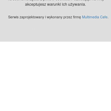
akceptujesz warunki ich używania.
Serwis zaprojektowany i wykonany przez firmę
Multimedia Cafe
.
Zobacz też:
MJ Drone - profesjonalne mycie elewacji z drona
.