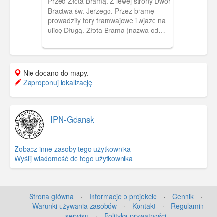
Przed Złota Bramą. Z lewej strony Dwór
zbiorach Muzeum II Wojny Światowej w
Bractwa św. Jerzego. Przez bramę
Gdańsku, sygnatura:
prowadziły tory tramwajowe i wjazd na
MIIWS/RZ/9520/19
ulicę Długą. Złota Brama (nazwa od
1945 r. , formalnie od 1967 r.) zwana
wcześniej Bramą Długouliczną.
Wybudowana w początku XVII w. w
stylu manieryzmu niderlandzkiego.
Nie dodano do mapy.
Zamyka od zachodu ul. Długą.
Zaproponuj lokalizację
IPN-Gdansk
Zobacz inne zasoby tego użytkownika
Wyślij wiadomość do tego użytkownika
Strona główna
·
Informacje o projekcie
·
Cennik
·
Warunki używania zasobów
·
Kontakt
·
Regulamin
serwisu
·
Polityka prywatności