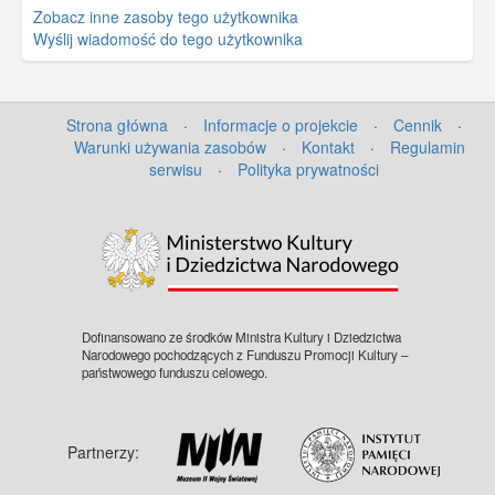
Zobacz inne zasoby tego użytkownika
dostępny w zbiorach Muzeum II Wojny
Wyślij wiadomość do tego użytkownika
Światowej w Gdańsku, sygnatura:
MIIWS/RZ/9520/31
Strona główna
·
Informacje o projekcie
·
Cennik
·
Warunki używania zasobów
·
Kontakt
·
Regulamin
serwisu
·
Polityka prywatności
Dofinansowano ze środków Ministra Kultury i Dziedzictwa
Narodowego pochodzących z Funduszu Promocji Kultury –
państwowego funduszu celowego.
Partnerzy: