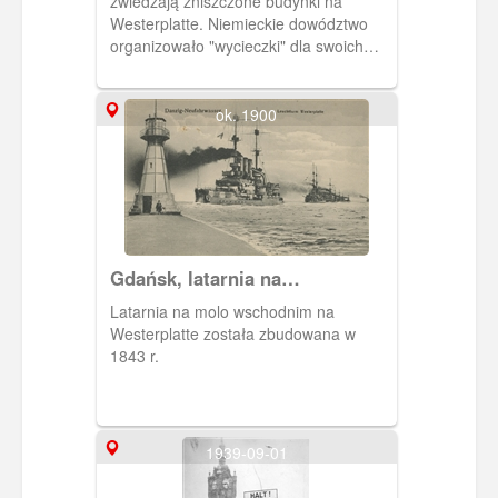
zwiedzają zniszczone budynki na
Westerplatte. Niemieckie dowództwo
organizowało "wycieczki" dla swoich
żołnierzy na Westerplatte i na Hel w
celu wzmocnienia ich morale.
ok. 1900
Gdańsk, latarnia na
Westerplatte
Latarnia na molo wschodnim na
Westerplatte została zbudowana w
1843 r.
1939-09-01