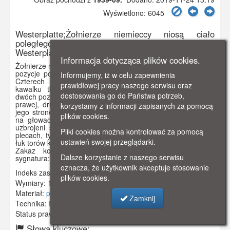
Wyświetlono: 6045
Westerplatte;Żołnierze niemieccy niosą ciało
poległego kolegi po nieudanym ataku na
Westerplatte.
Informacja dotycząca plików cookies.
Żołnierze niemieccy niosą ciało poległego kolegi po ataku na
pozycje polskie na Westerplatte. Idą po torach kolejowych.
Informujemy, iż w celu zapewnienia
Czterech żołnierzy niesie ciało leżące między nimi na
prawidłowej pracy naszego serwisu oraz
kawalku tkaniny (i prawdopodobnie na kawałku deski),
dostosowania go do Państwa potrzeb,
dwóch pozostałych zostało nieco z tyłu: jeden stoi bokiem po
prawej, drugi (z karabinem na ramieniu) odwraca głowę w
korzystamy z informacji zapisanych za pomocą
jego strone idąc za ciałem środkiem torów. Żołnierze mają
plików cookies.
na głowach charakterystyczne niemieckie stalowe hełmy i
uzbrojeni są w karabiny (większość ma je zawieszone na
Pliki cookies można kontrolować za pomocą
plecach, tylko dwóch na przeodzie trzyma je w ręku). W tle
ustawień swojej przeglądarki.
łuk torów kolejowych i skupiska drzew.
Zakaz kopiowania, zasób dostępny w zbiorach IPN,
Dalsze korzystanie z naszego serwisu
sygnatura: GK-5-1-30-1
oznacza, że użytkownik akceptuje stosowanie
Indeks zasobu:
IPN 040
plików cookies.
Wymiary:
118 x 82 mm
Materiał:
papier fotograficzny
Zamknij
Technika:
fotografia czarno-biała
Status prawny:
Użycie Niekomercyjne
Słowa kluczowe: