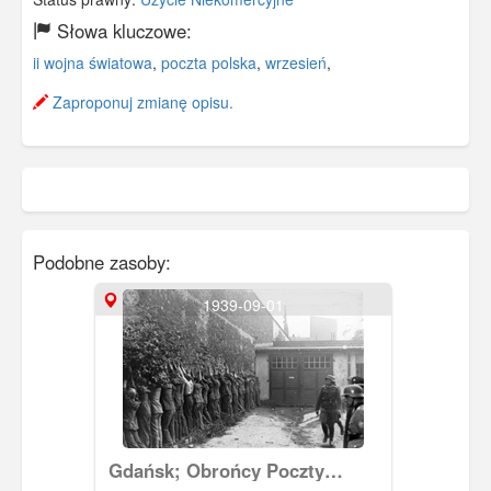
Słowa kluczowe:
ii wojna światowa
,
poczta polska
,
wrzesień
,
Zaproponuj zmianę opisu.
Podobne zasoby:
1939-09-01
Gdańsk; Obrońcy Poczty