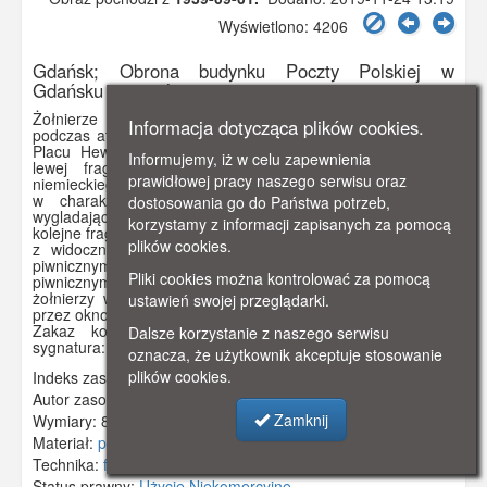
Wyświetlono: 4206
Gdańsk; Obrona budynku Poczty Polskiej w
Gdańsku 1 września 1939 r.
Żołnierze niemieccy z jednostek gdańskiej Policji Krajowej
Informacja dotycząca plików cookies.
podczas ataku na budynek Poczty Polskiej w Gdańsku przy
Placu Heweliusza (Heveliusplatz). Na pierwszym planie z
Informujemy, iż w celu zapewnienia
lewej fragment postaci odwróconego tyłem żołnierza
prawidłowej pracy naszego serwisu oraz
niemieckiego (z formacji Policji Krajowej lub SS-Heimwehry)
w charakterystycznym niemieckim hełmie na głowie,
dostosowania go do Państwa potrzeb,
wygladającego zza fragmentu zburzonego muru, którego
korzystamy z informacji zapisanych za pomocą
kolejne fragmenty widać obok. Dalej budynek Poczty Polskiej,
plików cookies.
z widocznymi przy ziemi dużymi zakratowanymi oknami
piwnicznymi i oknami pierwszego piętra. Między 1 i 2 oknem
Pliki cookies można kontrolować za pomocą
piwnicznym (od lewej) przy ścianie dwóch innych niemieckich
żołnierzy w hełmach: jeden stoi, drugi pochylony zagląda
ustawień swojej przeglądarki.
przez okno. Na ścianach budynku ślady po pociskach.
Zakaz kopiowania, zasób dostępny w zbiorach IPN,
Dalsze korzystanie z naszego serwisu
sygnatura: GK-5-1-10-7
oznacza, że użytkownik akceptuje stosowanie
plików cookies.
Indeks zasobu:
IPN048
Autor zasobu:
Hans Sonnke
Zamknij
Wymiary:
83 x 58 mm
Materiał:
papier fotograficzny
Technika:
fotografia czarno-biała
Status prawny:
Użycie Niekomercyjne