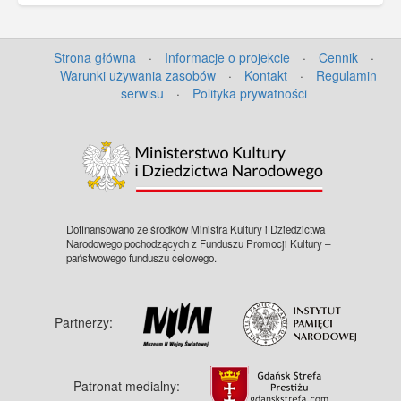
Strona główna
·
Informacje o projekcie
·
Cennik
·
Warunki używania zasobów
·
Kontakt
·
Regulamin
serwisu
·
Polityka prywatności
©
OpenStreetMap
contributors.
Dofinansowano ze środków Ministra Kultury i Dziedzictwa
Narodowego pochodzących z Funduszu Promocji Kultury –
państwowego funduszu celowego.
Partnerzy:
Patronat medialny: