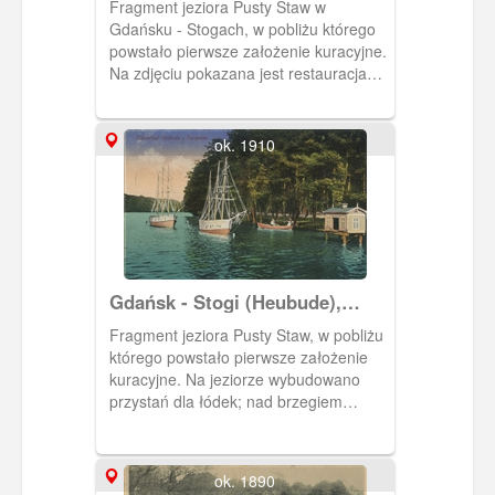
Fragment jeziora Pusty Staw w
Gdańsku - Stogach, w pobliżu którego
powstało pierwsze założenie kuracyjne.
Na zdjęciu pokazana jest restauracja
Manteuffela , właściciela kurortu na
przełomie XIX i XX w. Przy
przeciwległym brzegu przystań dla
ok. 1910
łódek, którymi kuracjusze odbywają
wycieczki po jeziorze.
Gdańsk - Stogi (Heubude),
jezioro Pusty Staw (Heidsee)
Fragment jeziora Pusty Staw, w pobliżu
którego powstało pierwsze założenie
kuracyjne. Na jeziorze wybudowano
przystań dla łódek; nad brzegiem
jeziora rozpościerał się ogród kuracyjny.
ok. 1890