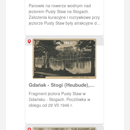
rowerze wodnym
Panowie na rowerze wodnym nad
jeziorem Pusty Staw na Stogach.
Założenia kuracyjne i rozrywkowe przy
jeziorze Pusty Staw były atrakcyjne do
lat 20 XX wieku. Potem ich znaczenie
zmalało gdy otwarto kąpielisko morskie.
ok. 1910
Gdańsk - Stogi (Heubude),
Pusty Staw (Heidsee)
Fragment jeziora Pusty Staw w
Gdańsku - Stogach. Pocztówka w
obiegu od 29 VII 1946 r.