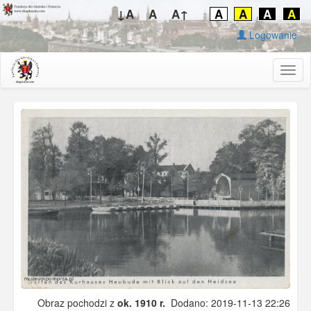
↓A
A
A↑
A
A
A
A
Logowanie
Togg
navig
Obraz pochodzi z
ok. 1910 r.
Dodano: 2019-11-13 22:26