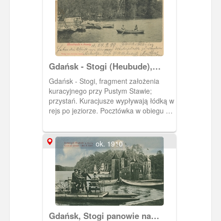
Gdańsk - Stogi (Heubude),
jezioro Pusty Staw
Gdańsk - Stogi, fragment założenia
kuracyjnego przy Pustym Stawie;
przystań. Kuracjusze wypływają łódką w
rejs po jeziorze. Pocztówka w obiegu od
25 IX 1899 r.
ok. 1910
Gdańsk, Stogi panowie na