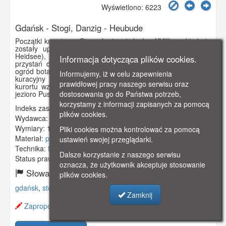
Wyświetlono: 6223
Gdańsk - Stogi, Danzig - Heubude
Początki kurortu na Stogach sięgają końca XVIII w. , kiedy to
zostały uporządkowane brzegi Pustego Stawu (zwanego
Heidsee), a na brzegu zachodnim została urządzona
Informacja dotycząca plików cookies.
przystań dla łodzi. Wybudowano gospodę oraz urządzono
ogród botaniczny. W poł. XIX w. wybudowano pierwszy dom
Informujemy, iż w celu zapewnienia
kuracyjny z salą taneczną oraz łazienki. Kolejne budynki
prawidłowej pracy naszego serwisu oraz
kurortu wzniesiono pod koniec XIX w. Na zdjęciu widoczne
dostosowania go do Państwa potrzeb,
jezioro Pusty Staw z przystanią dla łódek.
korzystamy z informacji zapisanych za pomocą
Indeks zasobu:
GSP00520
plików cookies.
Wydawca:
A. W. Kafemann, Danzig
Wymiary:
138 x 86 mm
Pliki cookies można kontrolować za pomocą
Materiał:
pocztówka
ustawień swojej przeglądarki.
Technika:
fotografia czarno-biała
Dalsze korzystanie z naszego serwisu
Status prawny:
Użycie Niekomercyjne
oznacza, że użytkownik akceptuje stosowanie
Słowa kluczowe:
plików cookies.
gdańsk
,
stogi
,
pusty staw
,
dom zdrojowy
,
przystań
,
ogród
,
Zamknij
Zaproponuj zmianę opisu.