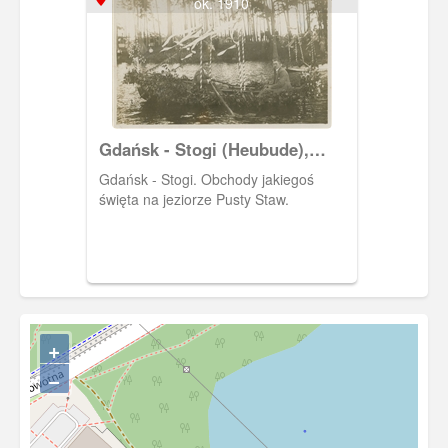
ok. 1910
Gdańsk - Stogi (Heubude),
Pusty Staw (Heidsee)
Gdańsk - Stogi. Obchody jakiegoś
święta na jeziorze Pusty Staw.
+
−