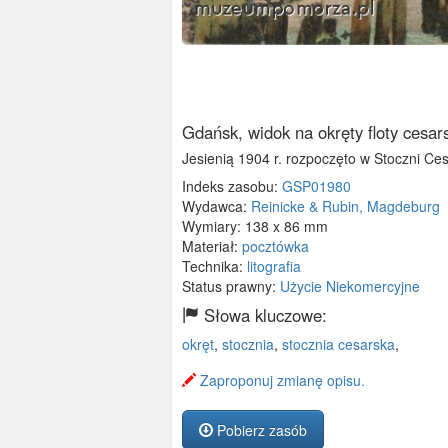
Gdańsk, widok na okręty floty cesar
Jesienią 1904 r. rozpoczęto w Stoczni C
Indeks zasobu:
GSP01980
Wydawca:
Reinicke & Rubin, Magdeburg
Wymiary:
138 x 86 mm
Materiał:
pocztówka
Technika:
litografia
Status prawny:
Użycie Niekomercyjne
Słowa kluczowe:
okręt
,
stocznia
,
stocznia cesarska
,
Zaproponuj zmianę opisu.
Pobierz zasób