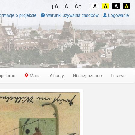
↓A
A
A↑
A
A
A
A
ormacje o projekcie
Warunki używania zasobów
Logowanie
opularne
Mapa
Albumy
Nierozpoznane
Losowe