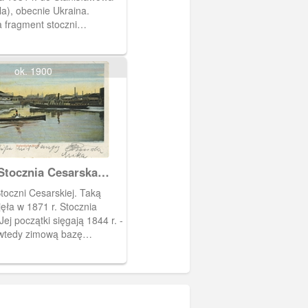
a), obecnie Ukraina.
 fragment stoczni
z żurawiem młotowym,
adkiem.
ok. 1900
Stocznia Cesarska
che Werft)
oczni Cesarskiej. Taką
ęła w 1871 r. Stocznia
ej początki sięgają 1844 r. -
mową bazę
la korwety szkolnej
Z czasem przekształciła się
nię. W 1922 r. przyjęła
znia Gdańska.