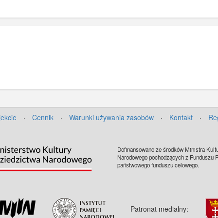
jekcie
·
Cennik
·
Warunki używania zasobów
·
Kontakt
·
Re
Dofinansowano ze środków Ministra Kultu
Narodowego pochodzących z Funduszu Pr
państwowego funduszu celowego.
Patronat medialny: