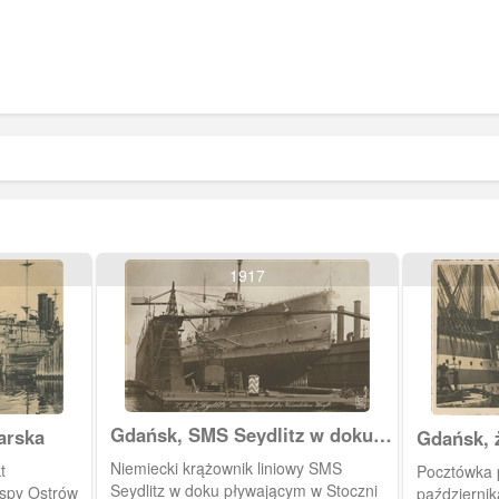
1917
Gdańsk, SMS Seydlitz w doku
arska
Gdańsk, 
Stoczni Cesarskiej.
Dziadek
Niemiecki krążownik liniowy SMS
t
Pocztówka p
Seydlitz w doku pływającym w Stoczni
spy Ostrów
październik