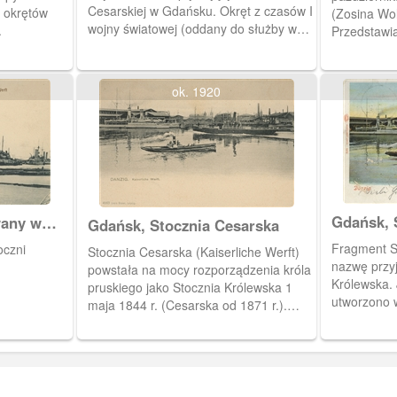
Cesarskiej w Gdańsku. Okręt z czasów I
 okrętów
(Zosina Wol
wojny światowej (oddany do służby w
.
Przedstawia
1913 r.). Zezłomowany w 1930 r.
Schichaua 
zwanym Dzi
ok. 1920
Gdańsk, 
wany w
Gdańsk, Stocznia Cesarska
(Kaiserli
Fragment St
oczni
Stocznia Cesarska (Kaiserliche Werft)
nazwę przyj
powstała na mocy rozporządzenia króla
Królewska. J
pruskiego jako Stocznia Królewska 1
utworzono wtedy zi
maja 1844 r. (Cesarska od 1871 r.).
postojową d
Obieg przed 1922 r.
"Amazone". 
ona w stocz
nazwę Stoc