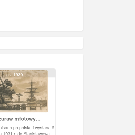
ok. 1930
żuraw młotowy
isana po polsku i wysłana 6
a 1931 r. do Stanisławowa