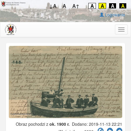
↓A
A
A↑
A
A
A
A
Logowanie
Togg
navig
Obraz pochodzi z
ok. 1900 r.
Dodano: 2019-11-13 22:21