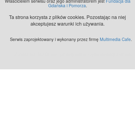
Właścicielem serwisu oraz jego administratorem jest
Fundacja dla
Gdańska i Pomorza
.
Ta strona korzysta z plików cookies. Pozostając na niej
akceptujesz warunki ich używania.
Serwis zaprojektowany i wykonany przez firmę
Multimedia Cafe
.
Zobacz też:
MJ Drone - profesjonalne mycie elewacji z drona
.