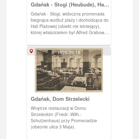
Gdańsk - Stogi (Heubude), Hala
Plażowa (Strandhalle)
Gdańsk - Stogi, widoczna promenada
biegnąca wzdłuż plaży i dochodząca do
Hali Plażowej (obiekt nie istniejący),
której właścicielem był Alfred Grabow.
Na pocztówce podany numer telefonu
do właściciela. Pocztówka w obiegu od
24 VIII 1928 r.
1929-09-18
Gdańsk, Dom Strzelecki
Wnętrze restauracji w Domu
Strzeleckim (Friedr.-Wilh.-
Schutzenhaus) przy Promenadzie
(obecnie ulica 3 Maja).