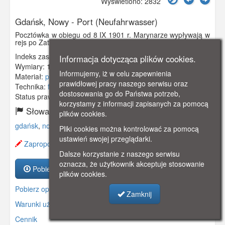
Wyświetlono: 2832
Gdańsk, Nowy - Port (Neufahrwasser)
Pocztówka w obiegu od 8 IX 1901 r. Marynarze wypływają w
rejs po Zatoce Gdańskiej.
Indeks zasobu:
GSP01945
Informacja dotycząca plików cookies.
Wymiary:
138 x 86 mm
Informujemy, iż w celu zapewnienia
Materiał:
pocztówka
prawidłowej pracy naszego serwisu oraz
Technika:
fotografia czarno-biała
dostosowania go do Państwa potrzeb,
Status prawny:
Użycie Niekomercyjne
korzystamy z informacji zapisanych za pomocą
Słowa kluczowe:
plików cookies.
gdańsk
,
nowy port
,
Pliki cookies można kontrolować za pomocą
ustawień swojej przeglądarki.
Zaproponuj zmianę opisu.
Dalsze korzystanie z naszego serwisu
oznacza, że użytkownik akceptuje stosowanie
Pobierz zasób
plików cookies.
Pobierz opis
Zamknij
Warunki używania zasobów.
Cennik