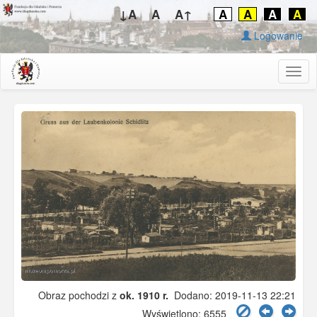
↓A
A
A↑
A
A
A
A
Logowanie
Togg
navig
Obraz pochodzi z
ok. 1910 r.
Dodano: 2019-11-13 22:21
Wyświetlono: 6555