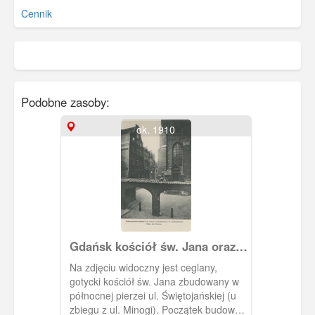
Cennik
Podobne zasoby:
ok. 1910
Gdańsk kościół św. Jana oraz
sąsiadujące z nim domy, Danzig
Na zdjęciu widoczny jest ceglany,
Johanniskirchof mit hohen
gotycki kościół św. Jana zbudowany w
Giebelhäusern in unmittelbarer
północnej pierzei ul. Świętojańskiej (u
Nähe der Kirche
zbiegu z ul. Minogi). Początek budowy