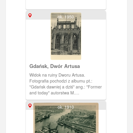
ok. 1950
Gdańsk, Dwór Artusa
Widok na ruiny Dworu Artusa.
Fotografia pochodzi z albumu pt.:
"Gdańsk dawniej a dziś" ang.: "Former
and today" autorstwa M.
Dobrzykowskiego. W kartonowej
kopercie w kolorze szałwiowej zieleni
ok. 1910
jest 14 zdjęć przedwojennego i
powojennego, zruinowanego Gdańska.
Napisy na okładce albumu są
wytłoczone i pozłocone.