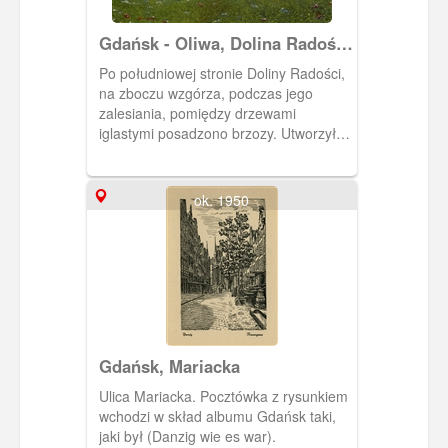
służyć jako rezydencja królewska w
czasie pobytu królów polskich w
Gdańsk - Oliwa, Dolina Radości
Gdańsku; skorzystała z niej tylko Maria
(Freudental)
Ludwika Gonzaga, przyszła żona
Po południowej stronie Doliny Radości,
Władysława IV, która drogą morską
na zboczu wzgórza, podczas jego
przybyła do Polski. W sali biesiadnej na
zalesiania, pomiędzy drzewami
drugiej kondygnacji wydano ucztę na jej
iglastymi posadzono brzozy. Utworzyły
cześć.
one napis - nazwisko leśnika: "Danz"
oraz datę: 1896". Pocztówka w obiegu
od 19 VII 1909 r.
ok. 1950
Gdańsk, Mariacka
Ulica Mariacka. Pocztówka z rysunkiem
wchodzi w skład albumu Gdańsk taki,
jaki był (Danzig wie es war).