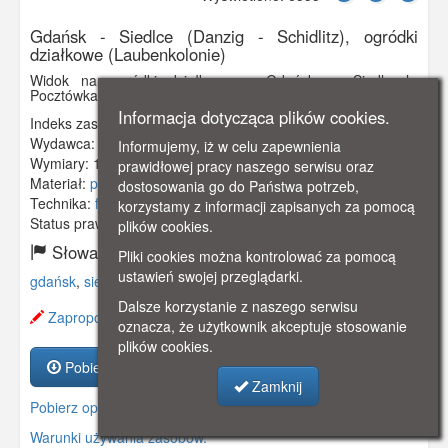
Gdańsk - Siedlce (Danzig - Schidlitz), ogródki
działkowe (Laubenkolonie)
Widok na ogródki działkowe w Gdańsku - Siedlcach.
Pocztówka w obiegu od 30 IX 1917 r.
Informacja dotycząca plików cookies.
Indeks zasobu:
GSP01941
Wydawca:
M. Bucksch , Danzig - Langfuhr
Informujemy, iż w celu zapewnienia
Wymiary:
138 x 86 mm
prawidłowej pracy naszego serwisu oraz
Materiał:
pocztówka
dostosowania go do Państwa potrzeb,
Technika:
fotografia czarno-biała
korzystamy z informacji zapisanych za pomocą
Status prawny:
Użycie Niekomercyjne
plików cookies.
Słowa kluczowe:
Pliki cookies można kontrolować za pomocą
ustawień swojej przeglądarki.
gdańsk
,
siedlce
,
ogródki działkowe
,
Dalsze korzystanie z naszego serwisu
Zaproponuj zmianę opisu.
oznacza, że użytkownik akceptuje stosowanie
plików cookies.
Pobierz zasób
Zamknij
Pobierz opis
Warunki używania zasobów.