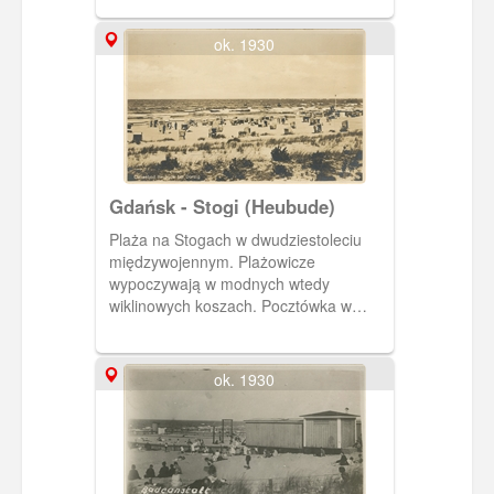
ok. 1930
Gdańsk - Stogi (Heubude)
Plaża na Stogach w dwudziestoleciu
międzywojennym. Plażowicze
wypoczywają w modnych wtedy
wiklinowych koszach. Pocztówka w
obiegu od 24 V 1941 r.
ok. 1930