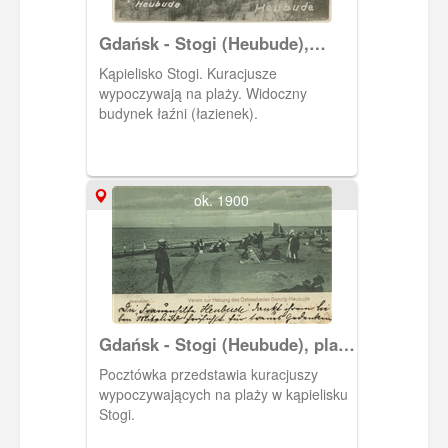
Gdańsk - Stogi (Heubude),
łaźnia na plaży (Badeanstalt)
Kąpielisko Stogi. Kuracjusze
wypoczywają na plaży. Widoczny
budynek łaźni (łazienek).
ok. 1900
Gdańsk - Stogi (Heubude), plaża
(Strandbild)
Pocztówka przedstawia kuracjuszy
wypoczywających na plaży w kąpielisku
Stogi.