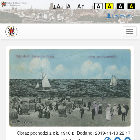
↓A
A
A↑
A
A
A
A
Logowanie
Togg
navig
Obraz pochodzi z
ok. 1910 r.
Dodano: 2019-11-13 22:17