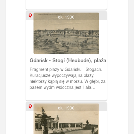
ok. 1930
Gdańsk - Stogi (Heubude), plaża
Fragment plaży w Gdańsku - Stogach.
Kuracjusze wypoczywają na plaży,
niektórzy kąpią się w morzu. W głębi, za
pasem wydm widoczna jest Hala
Plażowa wybudowana w 1920 r. ,
rozbudowana w 1926 r.
ok. 1930