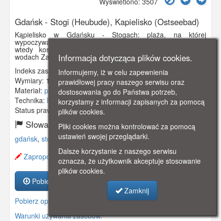
Wyświetlono: 3507
Gdańsk - Stogi (Heubude), Kapielisko (Ostseebad)
Kąpielisko w Gdańsku - Stogach: plaża, na której
wypoczywają kuracjusze. Wielu z nich korzysta z modnych
wtedy koszy wiklinowych, niektórzy odbywają rejsy po
wodach Zatoki Gdańskiej żaglówkami.
Informacja dotycząca plików cookies.
Indeks zasobu:
GSP01886
Informujemy, iż w celu zapewnienia
Wymiary:
138 x 86 mm
prawidłowej pracy naszego serwisu oraz
Materiał:
pocztówka
dostosowania go do Państwa potrzeb,
Technika:
litografia
korzystamy z informacji zapisanych za pomocą
Status prawny:
Użycie Niekomercyjne
plików cookies.
Słowa kluczowe:
Pliki cookies można kontrolować za pomocą
ustawień swojej przeglądarki.
gdańsk
,
stogi
,
kąpilisko
,
plaża
,
kuracjusze
,
żaglówki
,
Dalsze korzystanie z naszego serwisu
Zaproponuj zmianę opisu.
oznacza, że użytkownik akceptuje stosowanie
plików cookies.
Pobierz zasób
Zamknij
Pobierz opis
Warunki używania zasobów.