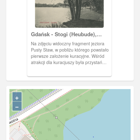
Gdańsk - Stogi (Heubude),
Pusty Staw (Heidsee)
Na zdjęciu widoczny fragment jeziora
Pusty Staw, w pobliżu którego powstało
pierwsze założenie kuracyjne. Wśród
atrakcji dla kuracjuszy była przystań
nad tym jeziorem, ogród kuracyjny oraz
drewniany zamek dla dzieci - widoczny
na przeciwległym brzegu jeziora.
+
−