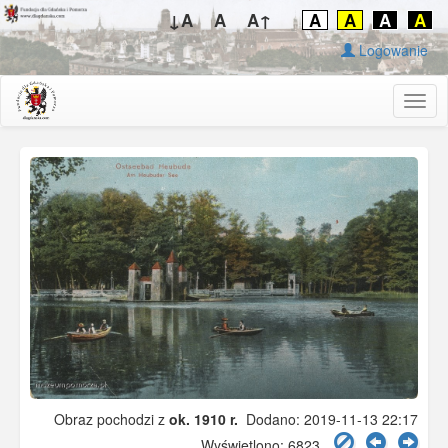
↓A
A
A↑
A
A
A
A
Logowanie
Togg
navig
Obraz pochodzi z
ok. 1910 r.
Dodano: 2019-11-13 22:17
Wyświetlono: 6823