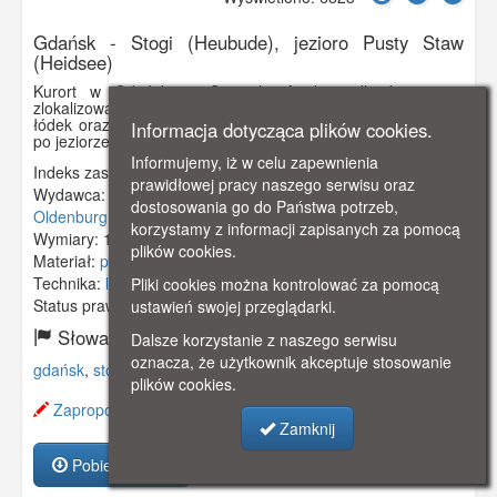
Gdańsk - Stogi (Heubude), jezioro Pusty Staw
(Heidsee)
Kurort w Gdańsku - Stogach. Atrakcje dla kuracjuszy
zlokalizowane tuż nad jeziorem Pusty Staw - przystań dla
łódek oraz drewniany zamek dla dzieci. Kuracjusze pływają
Informacja dotycząca plików cookies.
po jeziorze na łódkach.
Informujemy, iż w celu zapewnienia
Indeks zasobu:
GSP01885
prawidłowej pracy naszego serwisu oraz
Wydawca:
Julius Simonsen, Kunst - u. Verlege - Anstalt,
dostosowania go do Państwa potrzeb,
Oldenburg, Hoist
korzystamy z informacji zapisanych za pomocą
Wymiary:
138 x 86 mm
plików cookies.
Materiał:
pocztówka
Technika:
litografia
Pliki cookies można kontrolować za pomocą
Status prawny:
Użycie Niekomercyjne
ustawień swojej przeglądarki.
Słowa kluczowe:
Dalsze korzystanie z naszego serwisu
oznacza, że użytkownik akceptuje stosowanie
gdańsk
,
stogi
,
pusty staw
,
kurort
,
łodzie
,
plików cookies.
Zaproponuj zmianę opisu.
Zamknij
Pobierz zasób