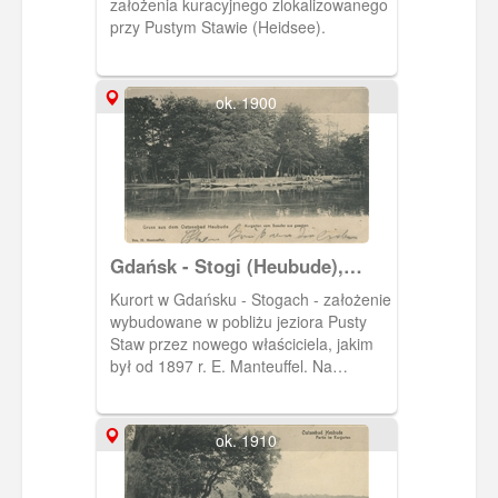
założenia kuracyjnego zlokalizowanego
przy Pustym Stawie (Heidsee).
ok. 1900
Gdańsk - Stogi (Heubude),
Pusty Staw (Heidsee)
Kurort w Gdańsku - Stogach - założenie
wybudowane w pobliżu jeziora Pusty
Staw przez nowego właściciela, jakim
był od 1897 r. E. Manteuffel. Na
pocztówce widoczna jest przystań dla
łódek. Pocztówka w obiegu od 31 V
1907 r.
ok. 1910