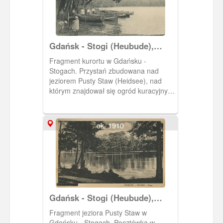
Gdańsk - Stogi (Heubude),
Kurort
Fragment kurortu w Gdańsku -
Stogach. Przystań zbudowana nad
jeziorem Pusty Staw (Heidsee), nad
którym znajdował się ogród kuracyjny
(Kurgarten). Pocztóka w obiegu od 29
VI 1916 r.
ok. 1910
Gdańsk - Stogi (Heubude),
Pusty Staw (Heidsee)
Fragment jeziora Pusty Staw w
Gdańsku - Stogach. Pocztówka w