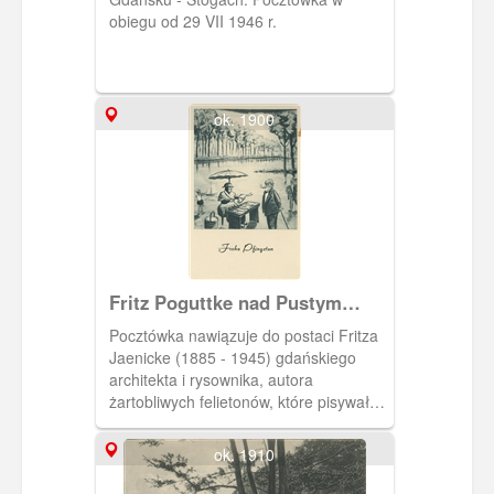
obiegu od 29 VII 1946 r.
ok. 1900
Fritz Poguttke nad Pustym
Stawem w Gdańsku - Stogach
Pocztówka nawiązuje do postaci Fritza
Jaenicke (1885 - 1945) gdańskiego
architekta i rysownika, autora
żartobliwych felietonów, które pisywał
gdańską gwarą jako "emeryt Poguttke"
w "Danziger Neuchste Nachrichten".
ok. 1910