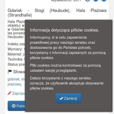
Gdańsk - Stogi (Heubude), Hala Plażowa
(Strandhalle)
Hala Plażowa wybudowana ponownie (na miejscu starszego
obiektu) w 1920 r. (rozbudowana w 1926 r.) w pobliżu plaży
w Gdańsku - Stogach. Na tej pocztówce widoczny jest przez
Informacja dotycząca plików cookies.
las porastający wydmy oraz wagon tramwajowy DES AG serii
Heubuder Danziger Waggon Fabrik-1927
Informujemy, iż w celu zapewnienia
prawidłowej pracy naszego serwisu oraz
Indeks zasobu:
GSP01884
dostosowania go do Państwa potrzeb,
Wymiary:
138 x 86 mm
korzystamy z informacji zapisanych za pomocą
Materiał:
pocztówka
plików cookies.
Technika:
fotografia czarno-biała
Status prawny:
Użycie Niekomercyjne
Pliki cookies można kontrolować za pomocą
ustawień swojej przeglądarki.
Słowa kluczowe:
Dalsze korzystanie z naszego serwisu
gdańsk
,
stogi
,
kurort
,
kąpielisko
,
plaża
,
wydmy
,
las
,
hala
oznacza, że użytkownik akceptuje stosowanie
plażowa
,
plików cookies.
Zaproponuj zmianę opisu.
Zamknij
Pobierz zasób