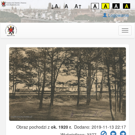
↓A
A
A↑
A
A
A
A
Logowanie
Togg
navig
Obraz pochodzi z
ok. 1920 r.
Dodano: 2019-11-13 22:17
Wyświetlono: 3377