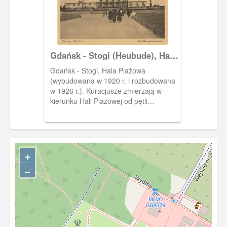
Gdańsk - Stogi (Heubude), Hala
Plażowa (Strandhalle)
Gdańsk - Stogi, Hala Plażowa
(wybudowana w 1920 r. i rozbudowana
w 1926 r.). Kuracjusze zmierzają w
kierunku Hali Plażowej od pętli
tramwajowej. Widoczna na parterze Hali
restauracja z widokiem na morze. Hala
Plażowa została zniszczona w 1945 r. i
nie została odbudowana.
+
−