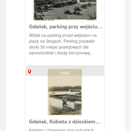
Gdańsk, parking przy wejściu
na plażę
Widok na parking przed wejściem na
plażę na Stogach. Parking posiadał
około 50 miejsc postojowych dla
samochodów i stację benzynową
(widoczna na fotografii). Z lewej strony
widoczny tramwaj. Linię tramwajową na
Stogi otworzono w 1927 roku. Na
1929
dalszym planie Hala Plażowa. Obecnie
po hali nie pozostał żaden ślad.
Przetrwały piwnice. Do dzisiaj też
przetrwały kamienne schody
prowadzące do plaży.
Gdańsk, Kobieta z dzieckiem
przy schodach na Stogach
Kobieta z dzieckiem przy schodach