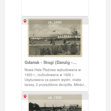
ok. 1940
Gdańsk - Stogi (Danzig -
Heubude), Hala Plażowa
Nowa Hala Plażowa wybudowana w
(Strandhalle)
1920 r., rozbudowana w 1926 r.
Usytuowana za pasem wydm, miała
tarasy, 2 przeszklone skrzydła. Mieściła
hotel, kawiarnię, restaurację (w
przyziemiu) z widokiem na morze i
ok. 1930
ogród kuracyjny. W 1939 r. własność
Paula Siedlera. Zniszczona w 1945 r. ,
nieodbudowana.