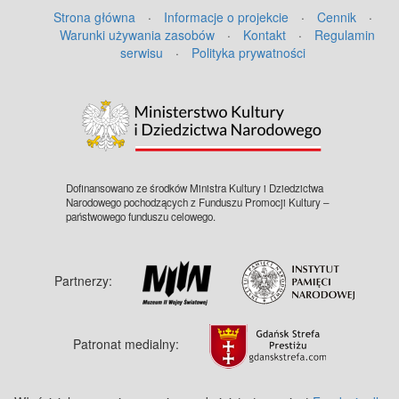
Strona główna
·
Informacje o projekcie
·
Cennik
·
Warunki używania zasobów
·
Kontakt
·
Regulamin
serwisu
·
Polityka prywatności
©
OpenStreetMap
contributors.
Dofinansowano ze środków Ministra Kultury i Dziedzictwa
Narodowego pochodzących z Funduszu Promocji Kultury –
państwowego funduszu celowego.
Partnerzy:
Patronat medialny: