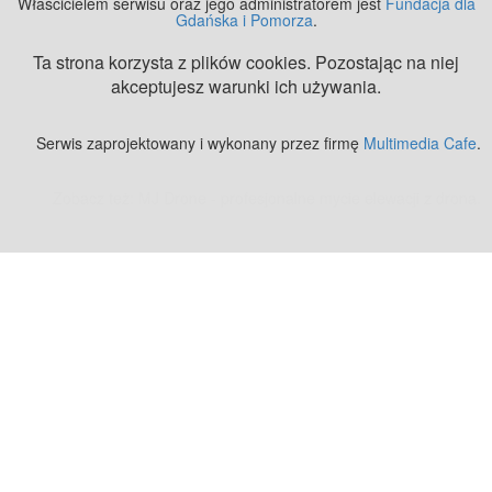
Właścicielem serwisu oraz jego administratorem jest
Fundacja dla
Gdańska i Pomorza
.
Ta strona korzysta z plików cookies. Pozostając na niej
akceptujesz warunki ich używania.
Serwis zaprojektowany i wykonany przez firmę
Multimedia Cafe
.
Zobacz też:
MJ Drone - profesjonalne mycie elewacji z drona
.