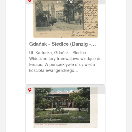
ok. 1900
Gdańsk - Siedlce (Danzig -
Schidlitz), ul. Kartuska
Ul. Kartuska, Gdańsk - Siedlce.
Widoczne tory tramwajowe wiodące do
Emaus. W perspektywie ulicy wieża
kościoła ewangelickiego
wybudowanego po utworzeniu na
Siedlcach parafii ewangelickiej w 1895 r.
Wieża ta była wzorowana na Wieży
ok. 1900
Więziennej z przedbramia ul. Długiej w
Gdańsku. Kościół ten otwarto
uroczyście 17 IX 1901 r. przy udziale
cesarzowej Augusty, żony Wilhelma II.
Zniszczony został w marcu 1945 r. ,
zburzono pozostałości w latach 1955 -
57. Pocztówka w obiegu od 29 VI 1902.