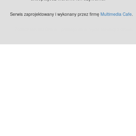
Serwis zaprojektowany i wykonany przez firmę
Multimedia Cafe
.
Zobacz też:
MJ Drone - profesjonalne mycie elewacji z drona
.