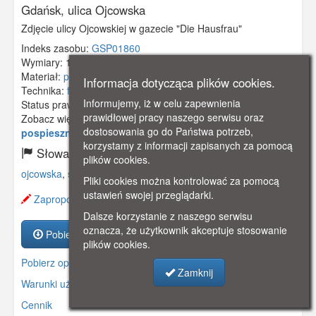
Gdańsk, ulica Ojcowska
Zdjęcie ulicy Ojcowskiej w gazecie "Die Hausfrau"
Indeks zasobu:
GSP01860
Wymiary:
175 x 82 mm
Materiał:
pocztówka
Informacja dotycząca plików cookies.
Technika:
fotografia czarno-biała
Informujemy, iż w celu zapewnienia
Status prawny:
Użycie Niekomercyjne
prawidłowej pracy naszego serwisu oraz
Zobacz więcej:
https://www.gdanskstrefa.com/pociag-
dostosowania go do Państwa potrzeb,
pospieszny-na-siedlcach/
korzystamy z informacji zapisanych za pomocą
Słowa kluczowe:
plików cookies.
ojcowska
,
siedlce
,
Pliki cookies można kontrolować za pomocą
ustawień swojej przeglądarki.
Zaproponuj zmianę opisu.
Dalsze korzystanie z naszego serwisu
oznacza, że użytkownik akceptuje stosowanie
Pobierz zasób
plików cookies.
Pobierz opis
Zamknij
Warunki używania zasobów.
Cennik