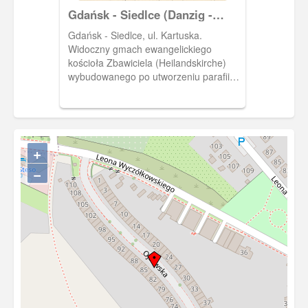
Gdańsk - Siedlce (Danzig -
Schidlitz), ul. Kartuska
Gdańsk - Siedlce, ul. Kartuska.
Widoczny gmach ewangelickiego
kościoła Zbawiciela (Heilandskirche)
wybudowanego po utworzeniu parafii
ewangelickiej na Siedlcach w 1895 r.
Wieża kościoła wzorowana była na
gdańskiej Wieży Więziennej z
przedbramia ul. Długiej.
+
−