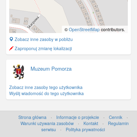
©
OpenStreetMap
contributors.
+
Zobacz inne zasoby w pobliżu
−
Zaproponuj zmianę lokalizacji
Muzeum Pomorza
Zobacz inne zasoby tego użytkownika
Wyślij wiadomość do tego użytkownika
Strona główna
·
Informacje o projekcie
·
Cennik
·
Warunki używania zasobów
·
Kontakt
·
Regulamin
serwisu
·
Polityka prywatności