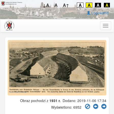
↓A
A
A↑
A
A
A
A
Logowanie
Togg
navig
Obraz pochodzi z
1931 r.
Dodano: 2019-11-06 17:34
Wyświetlono: 6952