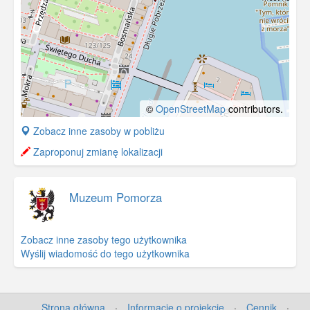
©
OpenStreetMap
contributors.
+
Zobacz inne zasoby w pobliżu
−
Zaproponuj zmianę lokalizacji
Muzeum Pomorza
Zobacz inne zasoby tego użytkownika
Wyślij wiadomość do tego użytkownika
Strona główna
·
Informacje o projekcie
·
Cennik
·