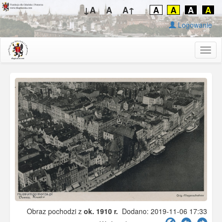
↓A
A
A↑
A
A
A
A
Logowanie
Togg
navig
Obraz pochodzi z
ok. 1910 r.
Dodano: 2019-11-06 17:33