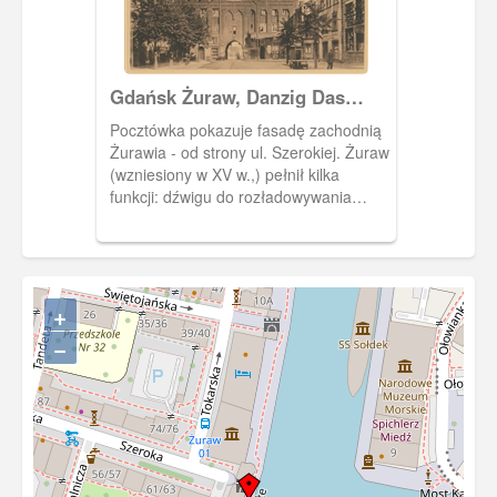
Gdańsk Żuraw, Danzig Das
Krantor
Pocztówka pokazuje fasadę zachodnią
Żurawia - od strony ul. Szerokiej. Żuraw
(wzniesiony w XV w.,) pełnił kilka
funkcji: dźwigu do rozładowywania
statków, bramy miejskiej (jednej z kilku
wodnych bram Głównego Miasta) oraz
był jedną z budowli obronnych - we
wnętrzach baszt mieściły się strzelnice
przystosowane do ciężkiej i lekkiej broni
+
palnej.
−