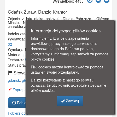
Wyświetlono: 4435
Gdańsk Żuraw, Danzig Krantor
Zdjęcie z lotu ptaka pokazuje Długie Pobrzeże i Główne
Miasto. Na pierwszym planie Długie Pobrzeże wraz z
charakterystyczną sylwetką Żurawia.
Informacja dotycząca plików cookies.
Indeks zasobu:
GSP01847
Informujemy, iż w celu zapewnienia
Wydawca:
Rowehl & Co. , Münster, Westf. , Gertrudenstr.
prawidłowej pracy naszego serwisu oraz
32
dostosowania go do Państwa potrzeb,
Wymiary:
138 x 86 mm
korzystamy z informacji zapisanych za pomocą
Materiał:
papier fotograficzny
plików cookies.
Technika:
fotografia czarno-biała
Status prawny:
Użycie Niekomercyjne
Pliki cookies można kontrolować za pomocą
ustawień swojej przeglądarki.
Słowa kluczowe:
Dalsze korzystanie z naszego serwisu
gdańsk
,
główne miasto
,
żuraw
,
długie pobrzeże
,
lotnicze
,
oznacza, że użytkownik akceptuje stosowanie
Zaproponuj zmianę opisu.
plików cookies.
Zamknij
Pobierz zasób
Pobierz opis