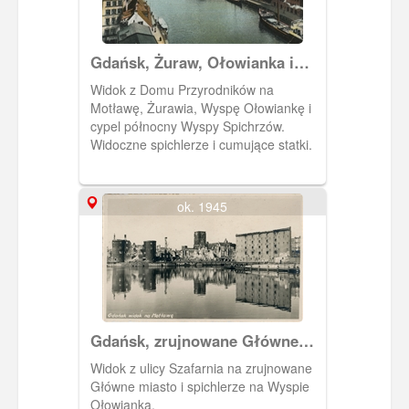
Gdańsk, Żuraw, Ołowianka i
Wyspa Spichrzów
Widok z Domu Przyrodników na
Motławę, Żurawia, Wyspę Ołowiankę i
cypel północny Wyspy Spichrzów.
Widoczne spichlerze i cumujące statki.
ok. 1945
Gdańsk, zrujnowane Główne
Miasto
Widok z ulicy Szafarnia na zrujnowane
Główne miasto i spichlerze na Wyspie
Ołowianka.