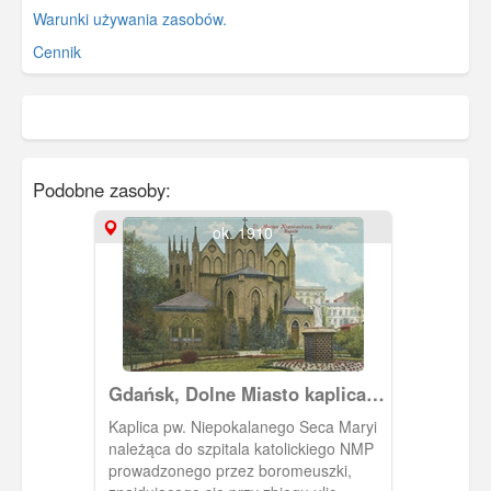
Warunki używania zasobów.
Cennik
Podobne zasoby:
ok. 1910
Gdańsk, Dolne Miasto kaplica
Szpitala NMP Danzig, Niedere
Kaplica pw. Niepokalanego Seca Maryi
Stadt Marien-Krankenhaus
należąca do szpitala katolickiego NMP
kapelle
prowadzonego przez boromeuszki,