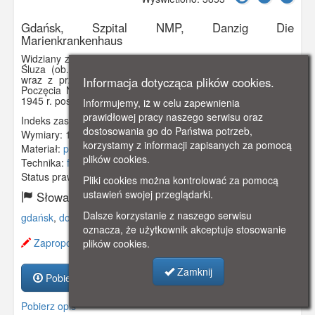
Gdańsk, Szpital NMP, Danzig Die
Marienkrankenhaus
Widziany z lotu ptaka Szpital NMP zbudowany u zbiegu ulic:
Śluza (ob. ten odcinek nosi nazwę Kieturakisa) i Łąkowej
wraz z przylegającym do niego kościołem Niepokalanego
Informacja dotycząca plików cookies.
Poczęcia NMP oraz ogrodem dla pacjentów. W szpitalu do
1945 r. posługiwały boromeuszki.
Informujemy, iż w celu zapewnienia
prawidłowej pracy naszego serwisu oraz
Indeks zasobu:
GSP01795
dostosowania go do Państwa potrzeb,
Wymiary:
138 x 86 mm
korzystamy z informacji zapisanych za pomocą
Materiał:
pocztówka
plików cookies.
Technika:
fotografia czarno-biała
Status prawny:
Użycie Niekomercyjne
Pliki cookies można kontrolować za pomocą
ustawień swojej przeglądarki.
Słowa kluczowe:
Dalsze korzystanie z naszego serwisu
gdańsk
,
dolne miasto
,
szpital nmp
,
boromeuszki
,
oznacza, że użytkownik akceptuje stosowanie
Zaproponuj zmianę opisu.
plików cookies.
Zamknij
Pobierz zasób
Pobierz opis