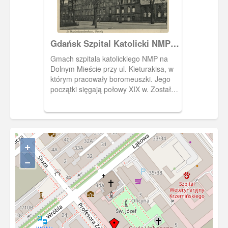
Gdańsk Szpital Katolicki NMP ,
Danzig Die Marienkrankenhaus
Gmach szpitala katolickiego NMP na
Dolnym Mieście przy ul. Kieturakisa, w
którym pracowały boromeuszki. Jego
początki sięgają połowy XIX w. Został
otwarty w 1853 r. w dawnym Dworze
Uphagenów, w kolejnych latach
rozbudowywany. Pocztówka w obiegu
od 16 VIII 1952 r.
+
−