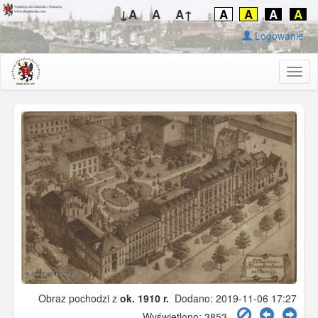
↓A
A
A↑
A
A
A
A
Logowanie
Togg
navig
Obraz pochodzi z
ok. 1910 r.
Dodano: 2019-11-06 17:27
Wyświetlono: 3853