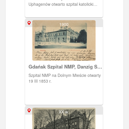
Uphagenów otwarto szpital katolicki
NMP, w którym do 1945 r. posługiwały
boromeuszki. Na potrzeby zakonnic
oraz chorych dobudowano do szpitala
1900
kaplicę, którą z czasem zaczęto
rozbudowywać. W ten sposób powstał
kościół Niepokalanego Poczęcia NMP,
dostępny także dla katolików
niebędących pacjentami. Szpital też był
rozbudowywany: powstało skrzydło
budynku wzdłuż ob. ul. Kieturakisa.
Gdańsk Szpital NMP, Danzig St.
Marien - Krankenhaus
Szpital NMP na Dolnym Mieście otwarty
19 III 1853 r.
XX w.