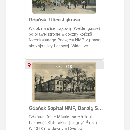
Gdańsk, Ulica Łąkowa
(Weidengasse)
Widok na ulice Łąkową (Weidengasse)
po prawej stronie widoczny kościół
Niepokalanego Poczęcia NMP, z prawej
pierzeja ulicy Łąkowej. Widok ze
skrzyżowania z ulicą Śluza. Obieg 1911.
ok. 1910
Gdańsk Szpital NMP, Danzig St.
Marienkrankenhaus
Gdańsk, Dolne Miasto, narożnik ul.
Łąkowej i Kieturakisa (niegdyś Śluza).
W 1853 r. w dawnym Dworze