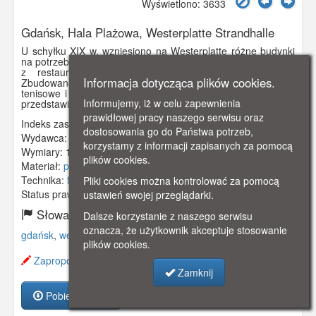
Wyświetlono: 3633
Gdańsk, Hala Plażowa, Westerplatte Strandhalle
U schyłku XIX w. wzniesiono na Westerplatte różne budynki
na potrzeby tamtejszego kurortu: nowoczesny Dom Zdrojowy
z restauracją, łazienki, zakłady lecznicze, kawiarnię.
Informacja dotycząca plików cookies.
Zbudowano także obszerną Halę Plażową, pensjonaty, korty
tenisowe i in. atrakcje dla kuracjuszy i turystów. Pocztówka
Informujemy, iż w celu zapewnienia
przedstawia wejście do Hali Plażowej.
prawidłowej pracy naszego serwisu oraz
Indeks zasobu:
GSP01793
dostosowania go do Państwa potrzeb,
Wydawca:
William Stobbies, Naufahrwasser
korzystamy z informacji zapisanych za pomocą
Wymiary:
138 x 86 mm
plików cookies.
Materiał:
pocztówka
Technika:
fotografia czarno-biała
Pliki cookies można kontrolować za pomocą
Status prawny:
Użycie Niekomercyjne
ustawień swojej przeglądarki.
Słowa kluczowe:
Dalsze korzystanie z naszego serwisu
oznacza, że użytkownik akceptuje stosowanie
gdańsk
,
westerplatte
,
hala plażowa
,
plików cookies.
Zaproponuj zmianę opisu.
Zamknij
Pobierz zasób