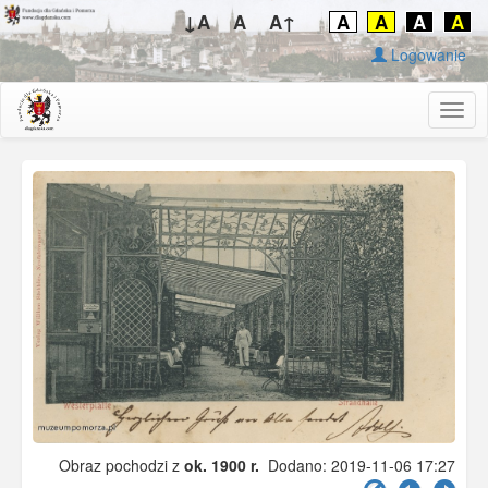
↓A
A
A↑
A
A
A
A
Logowanie
Togg
navig
Obraz pochodzi z
ok. 1900 r.
Dodano: 2019-11-06 17:27