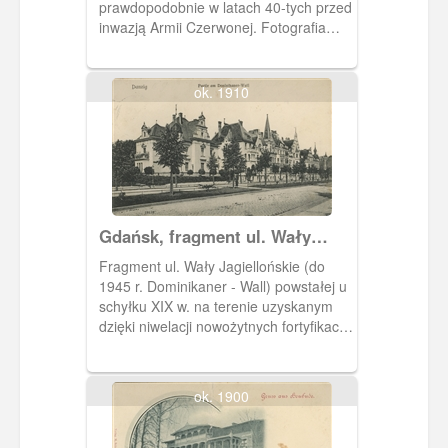
prawdopodobnie w latach 40-tych przed
inwazją Armii Czerwonej. Fotografia
pochodzi z albumu pt.: "Gdańsk dawniej
a dziś" ang.: "Former and today"
autorstwa M. Dobrzykowskiego. W
ok. 1910
kartonowej kopercie w kolorze
szałwiowej zieleni jest 14 zdjęć
przedwojennego i powojennego,
zruinowanego Gdańska. Napisy na
okładce albumu są wytłoczone i
pozłocone.
Gdańsk, fragment ul. Wały
Jagiellońskie, Danzig Partie am
Fragment ul. Wały Jagiellońskie (do
Dominikaner - Wall
1945 r. Dominikaner - Wall) powstałej u
schyłku XIX w. na terenie uzyskanym
dzięki niwelacji nowożytnych fortyfikacji
miejskich pasa zachodniego. W tym
miejscu znajdował się Wał
Dominikański, stąd przedwojenna
ok. 1900
nazwa ulicy. Została ona zabudowana
reprezentacyjnymi, nowoczesnymi
gmachami.