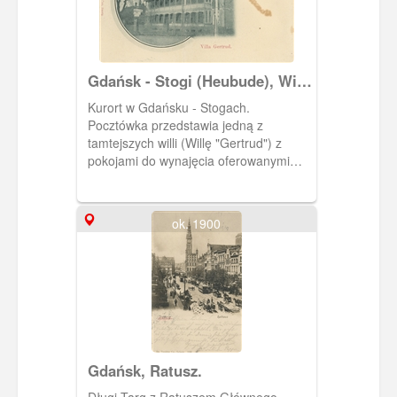
Gdańsk - Stogi (Heubude), Willa
"Gertrud" (Villa "Gertrud")
Kurort w Gdańsku - Stogach.
Pocztówka przedstawia jedną z
tamtejszych willi (Willę "Gertrud") z
pokojami do wynajęcia oferowanymi
kuracjuszom.
ok. 1900
Gdańsk, Ratusz.
Długi Targ z Ratuszem Głównego