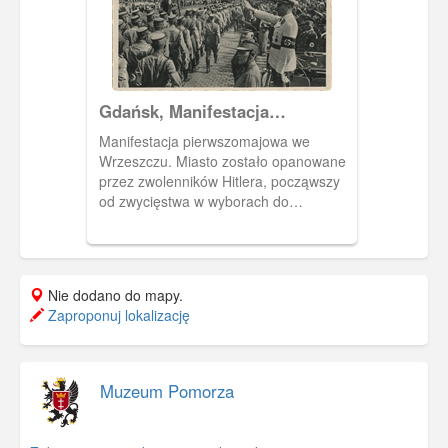
Gdańsk, Manifestacja
Pierwszomajowa we Wrzeszczu
Manifestacja pierwszomajowa we
Wrzeszczu. Miasto zostało opanowane
przez zwolenników Hitlera, począwszy
od zwycięstwa w wyborach do
Volkstagu w 1933 r. Wraz z wybuchem
II wojny światowej WMG przestało
istnieć, jego terytorium zostało
włączone do Rzeszy. Na zdjęciu
Nie dodano do mapy.
widoczne symbole nazistowskie -
Zaproponuj lokalizację
swastyki na sztandarach i na
mundurach. Pocztówka w obiegu od 27
V 1940 r.
Muzeum Pomorza