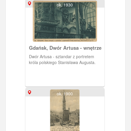
rejonów podbiegunowych. Zauważono
ok. 1930
go po raz pierwszy o godz. 13.45 z
wieży Kościoła Mariackiego.
Gdańsk, Dwór Artusa - wnętrze
Dwór Artusa - sztandar z portretem
króla polskiego Stanisława Augusta.
ok. 1900