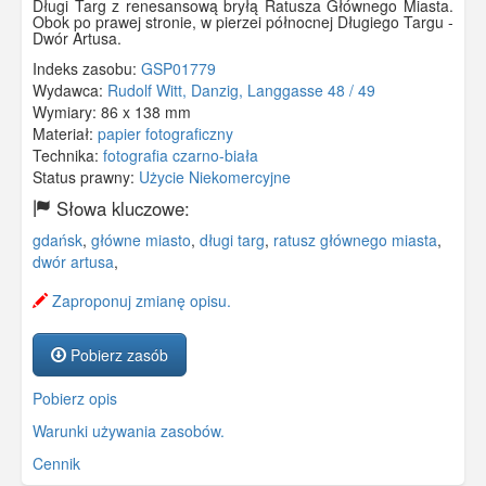
Długi Targ z renesansową bryłą Ratusza Głównego Miasta.
Obok po prawej stronie, w pierzei północnej Długiego Targu -
Dwór Artusa.
Indeks zasobu:
GSP01779
Wydawca:
Rudolf Witt, Danzig, Langgasse 48 / 49
Wymiary:
86 x 138 mm
Materiał:
papier fotograficzny
Technika:
fotografia czarno-biała
Status prawny:
Użycie Niekomercyjne
Słowa kluczowe:
gdańsk
,
główne miasto
,
długi targ
,
ratusz głównego miasta
,
dwór artusa
,
Zaproponuj zmianę opisu.
Pobierz zasób
Pobierz opis
Warunki używania zasobów.
Cennik