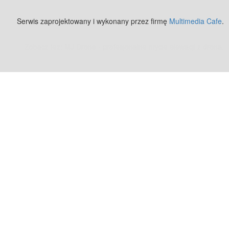
Serwis zaprojektowany i wykonany przez firmę
Multimedia Cafe
.
Zobacz też:
MJ Drone - profesjonalne mycie elewacji z drona
.