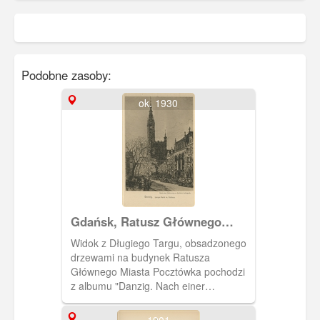
Podobne zasoby:
ok. 1930
Gdańsk, Ratusz Głównego
Miasta
Widok z Długiego Targu, obsadzonego
drzewami na budynek Ratusza
Głównego Miasta Pocztówka pochodzi
z albumu "Danzig. Nach einer
Radierung vn Berthold Hellingrath"
zawierającego 10 pocztówek, będących
1901