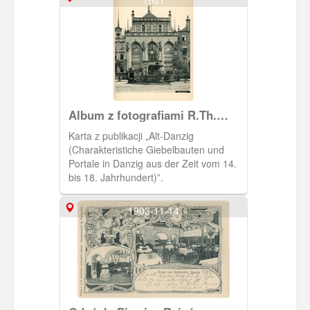
przedrukiem akwafort znanego malarza
(związanego z Gdańskiem) Bertholda
Hellingratha.
Album z fotografiami R.Th.
Kuhna
Karta z publikacji „Alt-Danzig
(Charakteristiche Giebelbauten und
Portale in Danzig aus der Zeit vom 14.
bis 18. Jahrhundert)”.
1903-11-14