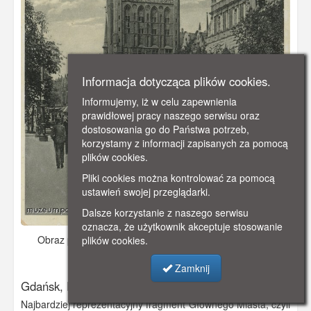
Informacja dotycząca plików cookies.
Informujemy, iż w celu zapewnienia
prawidłowej pracy naszego serwisu oraz
dostosowania go do Państwa potrzeb,
korzystamy z informacji zapisanych za pomocą
plików cookies.
Pliki cookies można kontrolować za pomocą
ustawień swojej przeglądarki.
Dalsze korzystanie z naszego serwisu
oznacza, że użytkownik akceptuje stosowanie
Obraz pochodzi z
ok. 1910 r.
Dodano: 2019-11-06 17:26
plików cookies.
Wyświetlono: 3167
Zamknij
Gdańsk, Ratusz Głownego Miasta, Danzig Rathaus
Najbardziej reprezentacyjny fragment Głównego Miasta, czyli