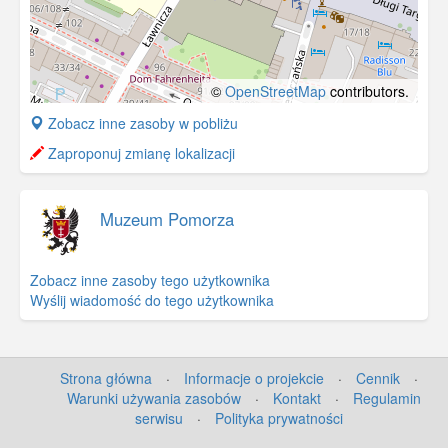
©
OpenStreetMap
contributors.
+
Zobacz inne zasoby w pobliżu
−
Zaproponuj zmianę lokalizacji
Muzeum Pomorza
Zobacz inne zasoby tego użytkownika
Wyślij wiadomość do tego użytkownika
Strona główna
·
Informacje o projekcie
·
Cennik
·
Warunki używania zasobów
·
Kontakt
·
Regulamin
serwisu
·
Polityka prywatności