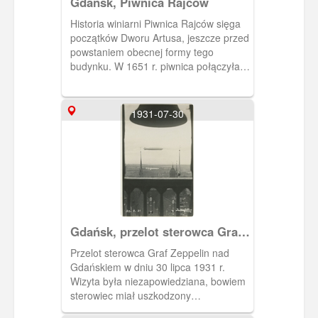
Gdańsk, Piwnica Rajców
Historia winiarni Piwnica Rajców sięga
początków Dworu Artusa, jeszcze przed
powstaniem obecnej formy tego
budynku. W 1651 r. piwnica połączyła
Ratusz Prawomiejski z wnętrzami
Dworu Artusa.
1931-07-30
Gdańsk, przelot sterowca Graf
Zeppelin
Przelot sterowca Graf Zeppelin nad
Gdańskiem w dniu 30 lipca 1931 r.
Wizyta była niezapowiedziana, bowiem
sterowiec miał uszkodzony
radiotelegraf. Wracał z wyprawy z