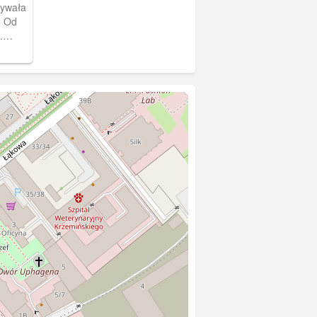
zywała
. Od
.