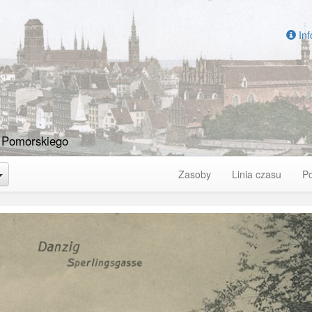
Inf
 Pomorskiego
Toggle Dropdown
Zasoby
Linia czasu
P