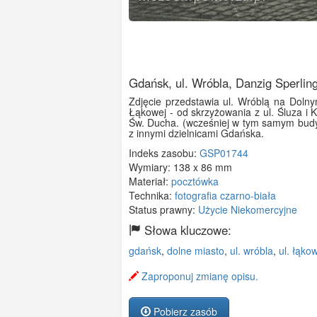
Gdańsk, ul. Wróbla, Danzig Sperlin
Zdjęcie przedstawia ul. Wróblą na Dolny
Łąkowej - od skrzyżowania z ul. Śluza i Ki
Św. Ducha. (wcześniej w tym samym budyn
z innymi dzielnicami Gdańska.
Indeks zasobu:
GSP01744
Wymiary:
138 x 86 mm
Materiał:
pocztówka
Technika:
fotografia czarno-biała
Status prawny:
Użycie Niekomercyjne
Słowa kluczowe:
gdańsk
,
dolne miasto
,
ul. wróbla
,
ul. łąko
Zaproponuj zmianę opisu.
Pobierz zasób