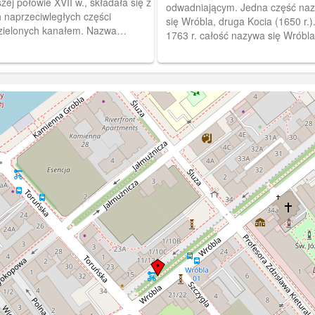
Mieście
zej połowie XVII w., składała się z
odwadniającym. Jedna część na
 naprzeciwległych części
się Wróbla, druga Kocia (1650 r.)
ielonych kanałem. Nazwa
1763 r. całość nazywa się Wróbla
oden" (Wszelkiej Mody) pochodzi
Obieg 1910 r.
opodobnie od ubogich robotników
zkujących te rejony.