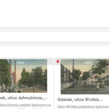
1909
1909
sk, ulica Jałmużnicza,
Gdańsk, ulica Wróbla
odengasse
(Sperlingsgasse) na Doln
 Jałmużnicza została wytyczona w
Ulica Wróbla podzielona była ka