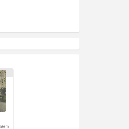
ym
nałem