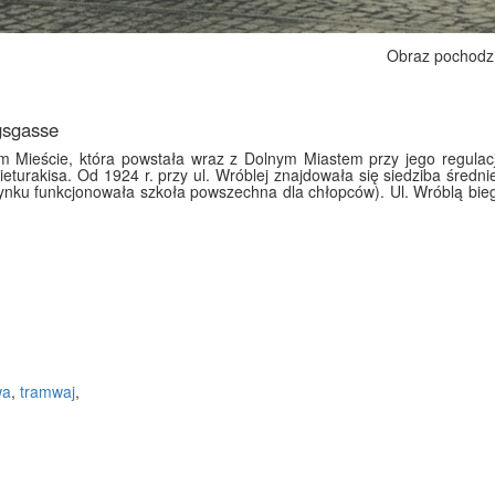
Obraz pochodz
gsgasse
m Mieście, która powstała wraz z Dolnym Miastem przy jego regulacj
eturakisa. Od 1924 r. przy ul. Wróblej znajdowała się siedziba średnie
ku funkcjonowała szkoła powszechna dla chłopców). Ul. Wróblą bieg
wa
,
tramwaj
,