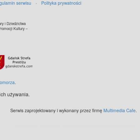
gulamin serwisu
·
Polityka prywatności
ry i Dziedzictwa
omocji Kultury –
©
OpenStreetMap
contributors.
Pomorza
.
 ich używania.
Serwis zaprojektowany i wykonany przez firmę
Multimedia Cafe
.
Zobacz też:
MJ Drone - profesjonalne mycie elewacji z drona
.