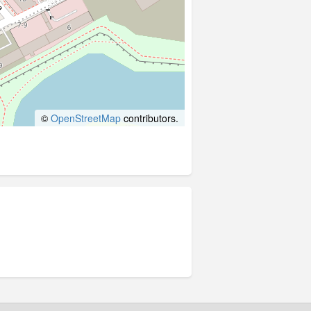
©
OpenStreetMap
contributors.