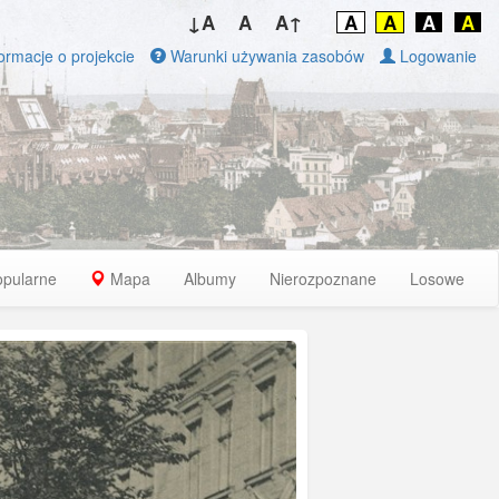
↓A
A
A↑
A
A
A
A
ormacje o projekcie
Warunki używania zasobów
Logowanie
opularne
Mapa
Albumy
Nierozpoznane
Losowe