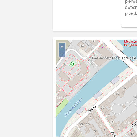
pierws
dwóch
przedz
"Allm
prawd
zamies
+
−