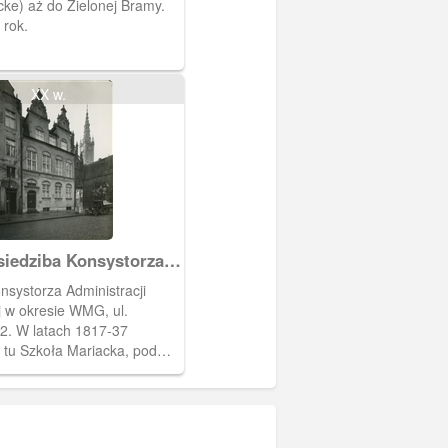
ke) aż do Zielonej Bramy.
 rok.
XX w.
ba Konsystorza
acji Apostolskiej
l.
817-37
ę tu Szkoła Mariacka, pod
w. mieszkanie urzędnika
u cywilnego.