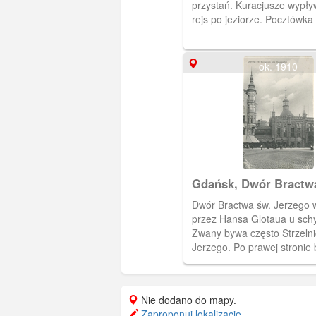
przystań. Kuracjusze wypły
rejs po jeziorze. Pocztówka
25 IX 1899 r.
ok. 1910
Gdańsk, Dwór Bractw
Jerzego, Danzig St. G
Dwór Bractwa św. Jerzego 
przez Hansa Glotaua u schy
Zwany bywa często Strzelni
Jerzego. Po prawej stronie
przylega do Złotej Bramy. P
stronie widoczny fragment 
Domu Towarowego Braci F
Nie dodano do mapy.
Zaproponuj lokalizację