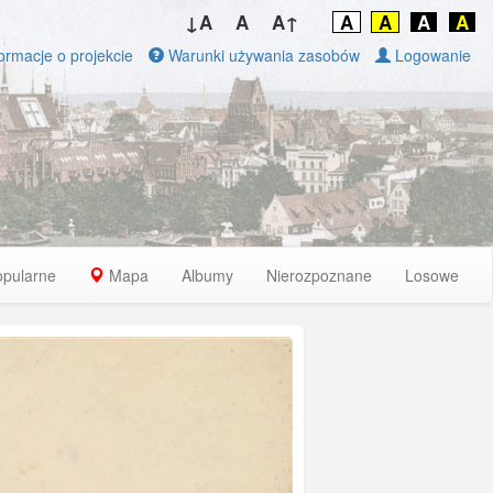
↓A
A
A↑
A
A
A
A
ormacje o projekcie
Warunki używania zasobów
Logowanie
opularne
Mapa
Albumy
Nierozpoznane
Losowe