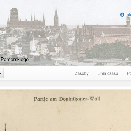
Inf
 Pomorskiego
Toggle Dropdown
Zasoby
Linia czasu
P