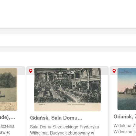
ok. 1900
Gdańsk, 
de),
Gdańsk, Sala Domu
Ołowiank
Strzeleckiego Fryderyka
Widok na Ż
ałożenia
Sala Domu Strzeleckiego Fryderyka
Wilhelma, Friedrich Wilhelm-
Widoczne je
awie;
Wilhelma. Budynek zbudowany w
Schutzenhaus