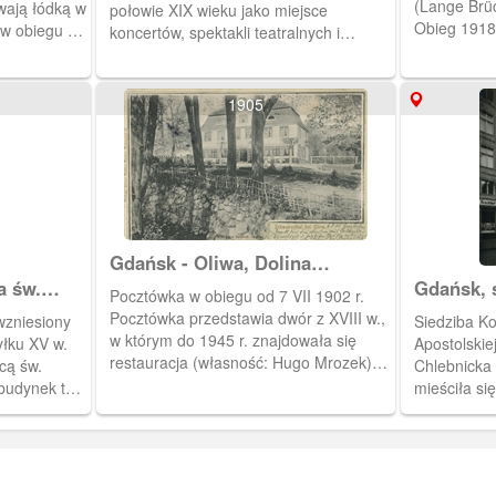
(Lange Brüc
wają łódką w
połowie XIX wieku jako miejsce
Obieg 1918
 w obiegu od
koncertów, spektakli teatralnych i
zebrań masowych. Mieścił się przy
obecnej ulicy 3 Maja w miejscu
nieistniejącego już targowiska.
1905
Gdańsk - Oliwa, Dolina
Schwabego (Schwabental)
a św.
Gdańsk, siedzi
Pocztówka w obiegu od 7 VII 1902 r.
eorgshalle
Administr
Pocztówka przedstawia dwór z XVIII w.,
wzniesiony
Siedziba Konsystorza Administracji
w którym do 1945 r. znajdowała się
łku XV w.
Apostolskiej w okresie WMG, u
restauracja (własność: Hugo Mrozek).
cą św.
Chlebnicka 2. W latach 1
Ob. funkcjonuje tam Restauracja Dwór
 budynek ten
mieściła si
Oliwski.
o lewej
koniec XIX 
okazałego
urzędu stan
reymann.