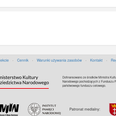
jekcie
·
Cennik
·
Warunki używania zasobów
·
Kontakt
·
Re
Dofinansowano ze środków Ministra Kultu
Narodowego pochodzących z Funduszu Pr
państwowego funduszu celowego.
Patronat medialny: