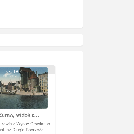
ok. 1910
Żuraw, widok z
i
urawia z Wyspy Ołowianka.
st też Długie Pobrzeża