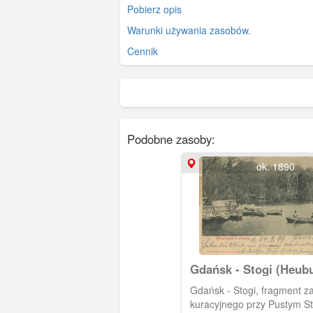
Pobierz opis
Warunki używania zasobów.
Cennik
Podobne zasoby:
ok. 1890
Gdańsk - Stogi (Heubu
jezioro Pusty Staw
Gdańsk - Stogi, fragment z
kuracyjnego przy Pustym St