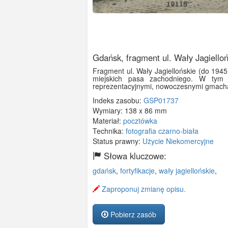
Gdańsk, fragment ul. Wały Jagiello
Fragment ul. Wały Jagiellońskie (do 1945 
miejskich pasa zachodniego. W tym 
reprezentacyjnymi, nowoczesnymi gmach
Indeks zasobu:
GSP01737
Wymiary:
138 x 86 mm
Materiał:
pocztówka
Technika:
fotografia czarno-biała
Status prawny:
Użycie Niekomercyjne
Słowa kluczowe:
gdańsk
,
fortyfikacje
,
wały jagiellońskie
,
Zaproponuj zmianę opisu.
Pobierz zasób