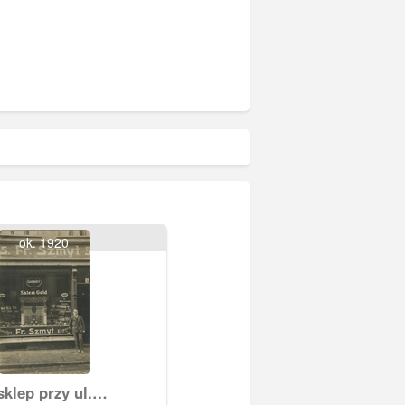
ok. 1920
klep przy ul.