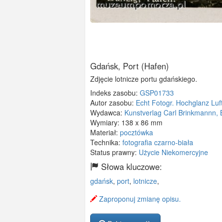
Gdańsk, Port (Hafen)
Zdjęcie lotnicze portu gdańskiego.
Indeks zasobu:
GSP01733
Autor zasobu:
Echt Fotogr. Hochglanz Luf
Wydawca:
Kunstverlag Carl Brinkmannn, B
Wymiary:
138 x 86 mm
Materiał:
pocztówka
Technika:
fotografia czarno-biała
Status prawny:
Użycie Niekomercyjne
Słowa kluczowe:
gdańsk
,
port
,
lotnicze
,
Zaproponuj zmianę opisu.