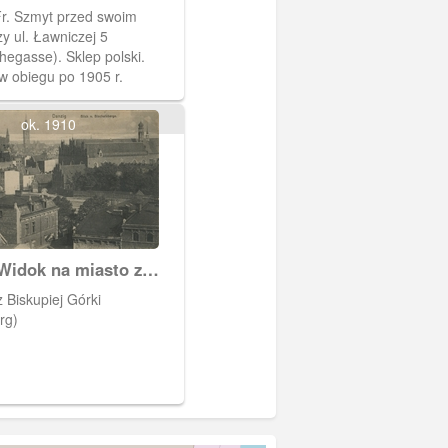
j
Fr. Szmyt przed swoim
y ul. Ławniczej 5
egasse). Sklep polski.
w obiegu po 1905 r.
ok. 1910
Widok na miasto z
j Góry
Biskupiej Górki
rg)