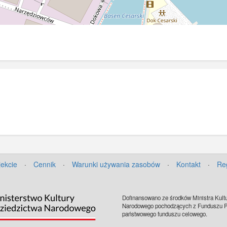
jekcie
·
Cennik
·
Warunki używania zasobów
·
Kontakt
·
Re
Dofinansowano ze środków Ministra Kultu
Narodowego pochodzących z Funduszu Pr
państwowego funduszu celowego.