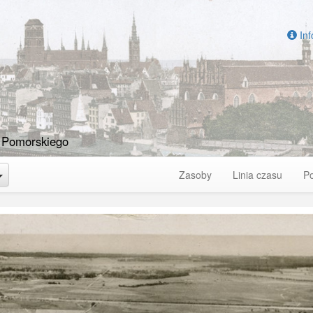
Inf
 Pomorskiego
Toggle Dropdown
Zasoby
Linia czasu
P