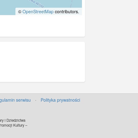
©
OpenStreetMap
contributors.
gulamin serwisu
·
Polityka prywatności
ry i Dziedzictwa
omocji Kultury –