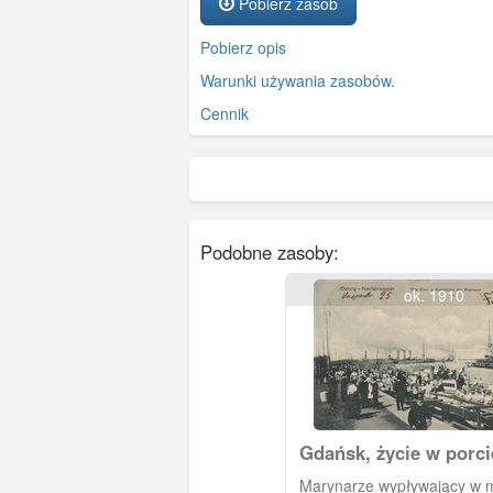
Pobierz zasób
Pobierz opis
Warunki używania zasobów.
Cennik
Podobne zasoby:
ok. 1910
Gdańsk, życie w porc
Port, Neufahrwasser
Marynarze wypływający w morze i