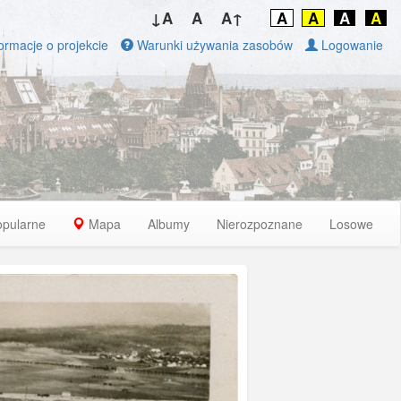
↓A
A
A↑
A
A
A
A
ormacje o projekcie
Warunki używania zasobów
Logowanie
opularne
Mapa
Albumy
Nierozpoznane
Losowe