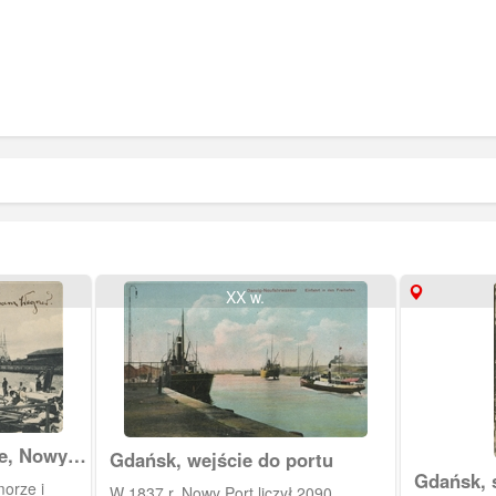
XX w.
ie, Nowy
Gdańsk, wejście do portu
Gdańsk, s
W 1837 r. Nowy Port liczył 2090