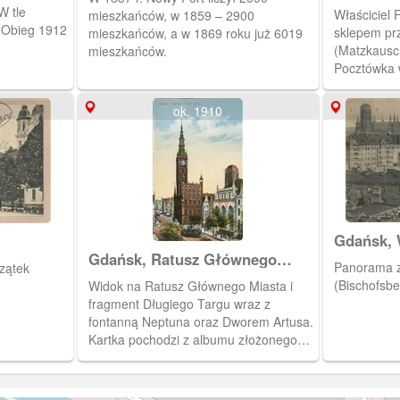
Ławnicze
W tle
Właściciel 
mieszkańców, w 1859 – 2900
 Obieg 1912
sklepem prz
mieszkańców, a w 1869 roku już 6019
(Matzkausch
mieszkańców.
Pocztówka 
ok. 1910
Gdańsk, 
Biskupie
Gdańsk, Ratusz Głównego
Panorama z 
zątek
Miassta
(Bischofsbe
Widok na Ratusz Głównego Miasta i
fragment Długiego Targu wraz z
fontanną Neptuna oraz Dworem Artusa.
Kartka pochodzi z albumu złożonego
przez R. Czarlińskiego. Album zawiera
11 kartek pocztowych wydanych przez
wydawnictwo Stengel &Co., G.m.b.H,