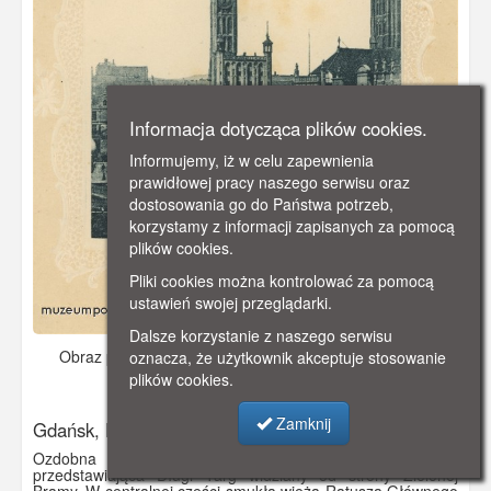
Informacja dotycząca plików cookies.
Informujemy, iż w celu zapewnienia
prawidłowej pracy naszego serwisu oraz
dostosowania go do Państwa potrzeb,
korzystamy z informacji zapisanych za pomocą
plików cookies.
Pliki cookies można kontrolować za pomocą
ustawień swojej przeglądarki.
Dalsze korzystanie z naszego serwisu
Obraz pochodzi z
ok. 1910 r.
Dodano: 2019-11-06 17:19
oznacza, że użytkownik akceptuje stosowanie
plików cookies.
Wyświetlono: 3070
Zamknij
Gdańsk, Długi Targ i Ratusz
Ozdobna pocztówka (z tłoczonym ornamentem)
przedstawiająca Długi Targ widziany od strony Zielonej
Bramy. W centralnej części smukła wieża Ratusza Głównego