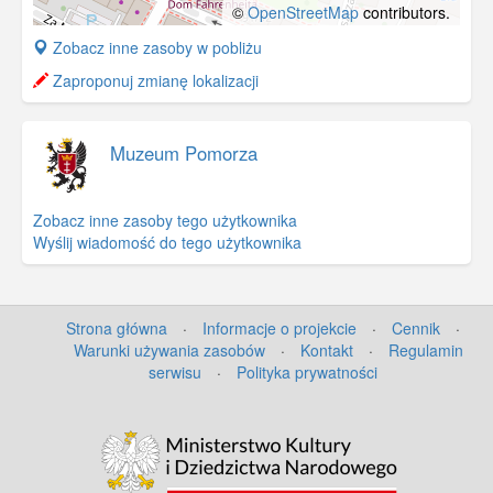
©
OpenStreetMap
contributors.
+
Zobacz inne zasoby w pobliżu
−
Zaproponuj zmianę lokalizacji
Muzeum Pomorza
Zobacz inne zasoby tego użytkownika
Wyślij wiadomość do tego użytkownika
Strona główna
·
Informacje o projekcie
·
Cennik
·
Warunki używania zasobów
·
Kontakt
·
Regulamin
serwisu
·
Polityka prywatności
©
OpenStreetMap
contributors.