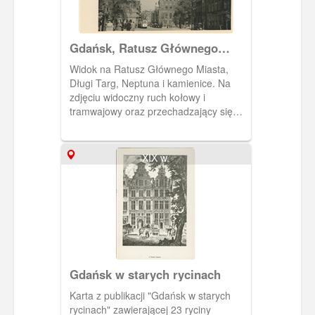
Gdańsk, Ratusz Głównego
Miasta
Widok na Ratusz Głównego Miasta,
Długi Targ, Neptuna i kamienice. Na
zdjęciu widoczny ruch kołowy i
tramwajowy oraz przechadzający się
gdańszczanie. Fotografia pochodzi z
albumu pt.: "Gdańsk dawniej a dziś"
ang.: "Former and today" autorstwa M.
XIX w.
Dobrzykowskiego. W kartonowej
kopercie w kolorze szałwiowej zieleni
jest 14 zdjęć przedwojennego i
powojennego, zruinowanego Gdańska.
Napisy na okładce albumu są
wytłoczone i pozłocone.
Gdańsk w starych rycinach
Karta z publikacji "Gdańsk w starych
rycinach" zawierającej 23 ryciny