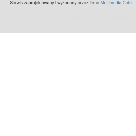
Serwis zaprojektowany i wykonany przez firmę
Multimedia Cafe
.
Zobacz też:
MJ Drone - profesjonalne mycie elewacji z drona
.