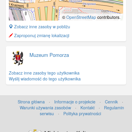
©
OpenStreetMap
contributors.
+
Zobacz inne zasoby w pobliżu
−
Zaproponuj zmianę lokalizacji
Muzeum Pomorza
Zobacz inne zasoby tego użytkownika
Wyślij wiadomość do tego użytkownika
Strona główna
·
Informacje o projekcie
·
Cennik
·
Warunki używania zasobów
·
Kontakt
·
Regulamin
serwisu
·
Polityka prywatności
©
OpenStreetMap
contributors.