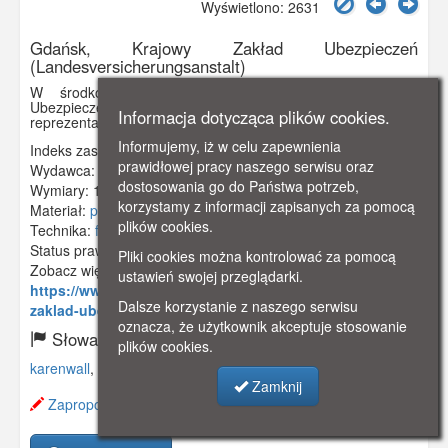
Wyświetlono: 2631
Gdańsk, Krajowy Zakład Ubezpieczeń
(Landesversicherungsanstalt)
W środkowym kadrze budynek Krajowego Zakładu
Ubezpieczeń (Landesversicherungsanstalt). Z lewej strony
Informacja dotycząca plików cookies.
reprezentacyjne kamienica przy Okopowej (Karrenwall)
Informujemy, iż w celu zapewnienia
Indeks zasobu:
GSP01724
prawidłowej pracy naszego serwisu oraz
Wydawca:
Craph. Verl - Anstalt G. m. b. H., Breslau
dostosowania go do Państwa potrzeb,
Wymiary:
140 x 90 mm
korzystamy z informacji zapisanych za pomocą
Materiał:
pocztówka
plików cookies.
Technika:
fotografia czarno-biała
Status prawny:
Użycie Niekomercyjne
Pliki cookies można kontrolować za pomocą
Zobacz więcej:
ustawień swojej przeglądarki.
https://www.gdanskstrefa.com/okopowa-krajowy-
Dalsze korzystanie z naszego serwisu
zaklad-ubezpieczen-spolecznych/
oznacza, że użytkownik akceptuje stosowanie
Słowa kluczowe:
plików cookies.
karenwall
,
landesversicherungsanstalt
,
okopowa
,
Zamknij
Zaproponuj zmianę opisu.