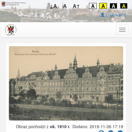
↓A
A
A↑
A
A
A
A
Logowanie
Togg
navig
Obraz pochodzi z
ok. 1910 r.
Dodano: 2019-11-06 17:19