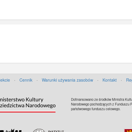
Hohenzolle
obsługując
przekop Wis
jekcie
·
Cennik
·
Warunki używania zasobów
·
Kontakt
·
Re
Dofinansowano ze środków Ministra Kultu
Narodowego pochodzących z Funduszu Pr
państwowego funduszu celowego.