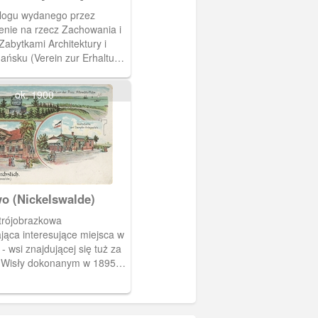
alogu wydanego przez
enie na rzecz Zachowania i
Zabytkami Architektury i
ańsku (Verein zur Erhaltung
der Bau- und
ler in Danzig). Katalog
ok. 1900
 projekty gdańskich fasad
a konkurs w 1902 r.
o (Nickelswalde)
trójobrazkowa
jąca interesujące miejsca w
- wsi znajdującej się tuż za
Wisły dokonanym w 1895 r.
ce pokazany jest punkt
 obeliskiem upamiętniającym
oszewie księcia Albrechta