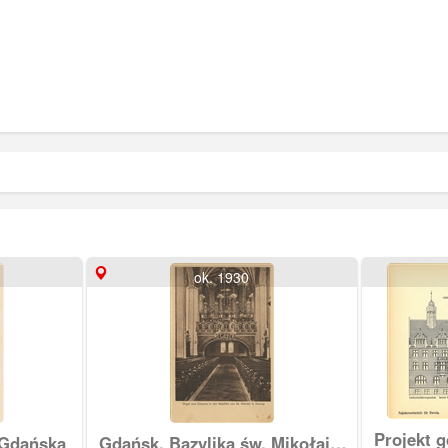
ok. 1930
Projekt g
 Gdańska
Gdańsk, Bazylika św. Mikołaja