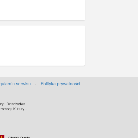
rna, pensjonat oraz budynek
y przeprawę promową przez
ły.
gulamin serwisu
·
Polityka prywatności
ry i Dziedzictwa
omocji Kultury –