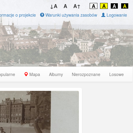
↓A
A
A↑
A
A
A
A
ormacje o projekcie
Warunki używania zasobów
Logowanie
opularne
Mapa
Albumy
Nierozpoznane
Losowe