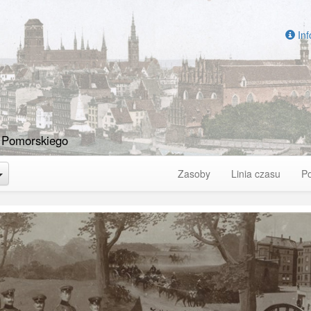
Inf
 Pomorskiego
Toggle Dropdown
Zasoby
Linia czasu
P