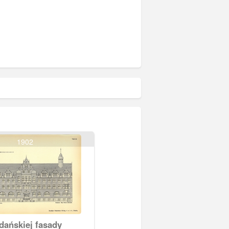
1902
dańskiej fasady