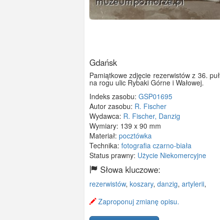
Gdańsk
Pamiątkowe zdjęcie rezerwistów z 36. pułk
na rogu ulic Rybaki Górne i Wałowej.
Indeks zasobu:
GSP01695
Autor zasobu:
R. Fischer
Wydawca:
R. Fischer, Danzig
Wymiary:
139 x 90 mm
Materiał:
pocztówka
Technika:
fotografia czarno-biała
Status prawny:
Użycie Niekomercyjne
Słowa kluczowe:
rezerwistów
,
koszary
,
danzig
,
artylerii
,
Zaproponuj zmianę opisu.