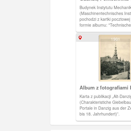
Budynek Instytutu Mechanik
(Maschinentechnisches Institut). 
pochodzi z kartki pocztowe
formie albumu: "Technische
Danzig". Kartka zrobiona jes
tektury, z wykrojonym w cen
1901
części okienkiem. Po otwar
wyjmuje się mały album (wy
cm, wys. 6 cm) złożony w h
Album z fotografiami 
Kuhna
Karta z publikacji „Alt-Danzi
(Charakteristiche Giebelba
Portale in Danzig aus der Z
bis 18. Jahrhundert)”.