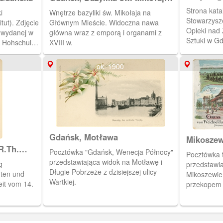
(Basilika von St. Nikolai in
Strona kat
i
Wnętrze bazyliki św. Mikołaja na
Danzig)
Stowarzysz
Zdjęcie
Głównym Mieście. Widoczna nawa
Opieki nad 
j wydanej w
główna wraz z emporą i organami z
Sztuki w Gd
 Hohschule,
XVIII w.
und Pflege 
t z twardej
Kunstdenkmä
tralnej
ok. 1900
przedstawia
ciu okienka
zgłoszone n
m.: szer. 8
armonijkę.
Gdańsk, Motława
Mikoszew
R.Th.
Pocztówka "Gdańsk, Wenecja Północy"
Pocztówka 
przedstawiająca widok na Motławę i
g
przedstawia
Długie Pobrzeże z dzisiejszej ulicy
uten und
Mikoszewie 
Wartkiej.
eit vom 14.
przekopem 
Na pocztów
widokowy z
pobyt w Mik