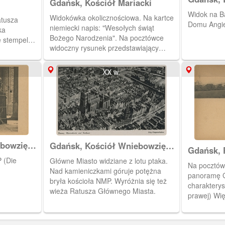
Gdańsk, Kościół Mariacki
Widok na Ba
Widokówka okolicznościowa. Na kartce
atusza
Domu Angiel
niemiecki napis: "Wesołych świąt
ka
Bożego Narodzenia". Na pocztówce
e stempel
widoczny rysunek przedstawiający
 r.
Kościół Mariacki zimą.
XX w.
bowzięcia
Gdańsk, Kościół Wniebowzięcia
Gdańsk,
) -
NMP i Ratusz Głównego Miasta,
Miasta "A
 (Die
Główne Miasto widziane z lotu ptaka.
Danzig Die Marienkierche u.
Na pocztówc
Nad kamieniczkami góruje potężna
Rathaus
panoramę G
bryła kościoła NMP. Wyróżnia się też
charakterys
wieża Ratusza Głównego Miasta.
prawej) Wi
Miasta, Koś
Głównego. 