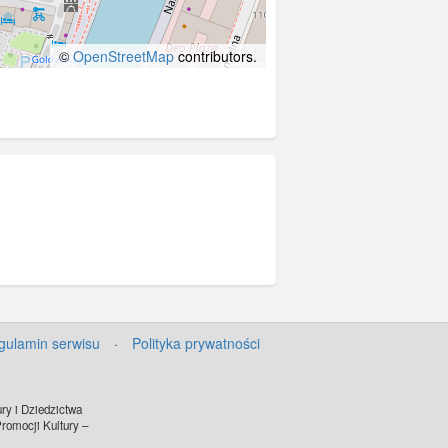
©
OpenStreetMap
contributors.
gulamin serwisu
·
Polityka prywatności
ry i Dziedzictwa
omocji Kultury –