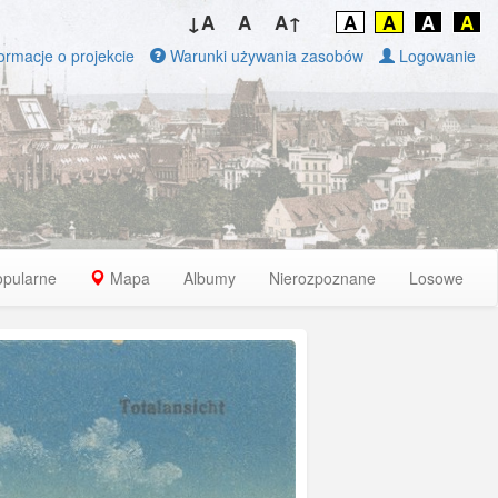
↓A
A
A↑
A
A
A
A
ormacje o projekcie
Warunki używania zasobów
Logowanie
opularne
Mapa
Albumy
Nierozpoznane
Losowe