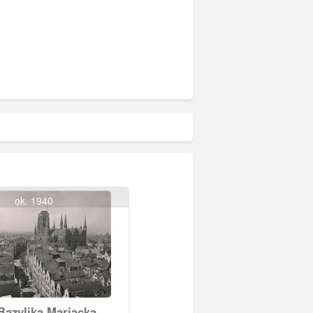
ok. 1940
Bazylika Mariacka