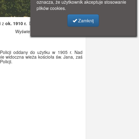
oznacza, że użytkownik akceptuje stosowanie
plików cookies.
Zamknij
i z
ok. 1910 r.
Dodano: 2019-11-06 17:12
Wyświetlono: 6026
olicji oddany do użytku w 1905 r. Nad
ie widoczna wieża kościoła św. Jana, zaś
licji.