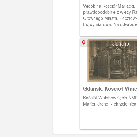
Widok na Kościół Mariacki,
prawdopodobnie z wieży R
Głównego Miasta. Pocztów
trójwymiarowa. Na odwroci
pocztowy z datą 30.03.1903
ok. 1910
Gdańsk, Kościół Wnie
NMP (Die Marienkirche
Kościół Wniebowzięcia NMP
chrzcielnica
Marienkirche) - chrzcielnica