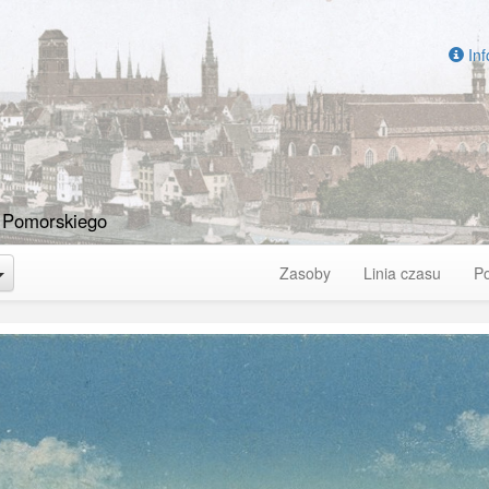
Inf
 Pomorskiego
Toggle Dropdown
Zasoby
Linia czasu
P