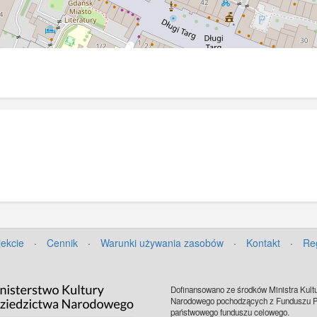
jekcie
·
Cennik
·
Warunki używania zasobów
·
Kontakt
·
Re
Dofinansowano ze środków Ministra Kultu
Narodowego pochodzących z Funduszu Pr
państwowego funduszu celowego.