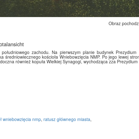
Obraz pochodz
talansicht
południowego zachodu. Na pierwszym planie budynek Prezydium P
 średniowiecznego kościoła Wniebowzięcia NMP. Po jego lewej stron
doczna również kopuła Wielkiej Synagogi, wychodząca zza Prezydium Po
ół wniebowzięcia nmp
,
ratusz głównego miasta
,