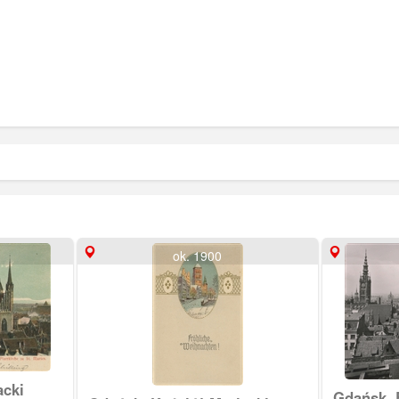
ok. 1900
acki
Gdańsk, 