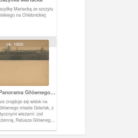
zylikę Mariacką ze szczytu
skiego na Chlebnickiej.
ok. 1900
 Panorama Głównego
lt Danzig"
e znajduje się widok na
łównego miasta Gdańsk, z
tycznymi wieżami: (od
ęzienną, Ratusza Głównego
cioła Mariackiego i Dworca
Na pierwszym planie wały