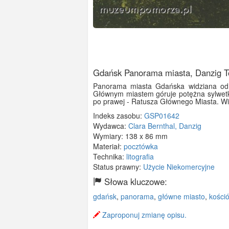
Gdańsk Panorama miasta, Danzig To
Panorama miasta Gdańska widziana od 
Głównym miastem góruje potężna sylwetka
po prawej - Ratusza Głównego Miasta. Wi
Indeks zasobu:
GSP01642
Wydawca:
Clara Bernthal, Danzig
Wymiary:
138 x 86 mm
Materiał:
pocztówka
Technika:
litografia
Status prawny:
Użycie Niekomercyjne
Słowa kluczowe:
gdańsk
,
panorama
,
główne miasto
,
kości
Zaproponuj zmianę opisu.