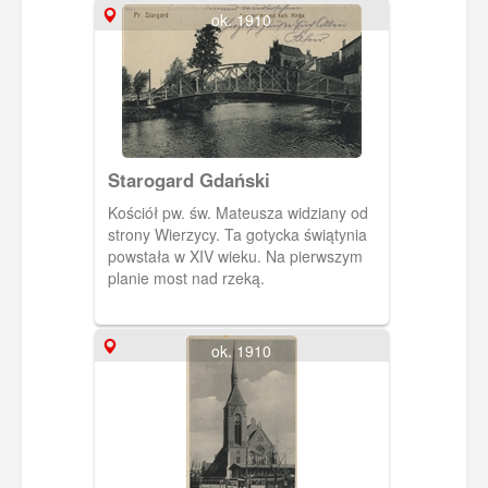
św. Jana Chrzciciela powstał z
ok. 1910
inicjatywy Towarzystwa Filia Sumin i
został konsekrowany w 1927 roku.
Starogard Gdański
Kościół pw. św. Mateusza widziany od
strony Wierzycy. Ta gotycka świątynia
powstała w XIV wieku. Na pierwszym
planie most nad rzeką.
ok. 1910