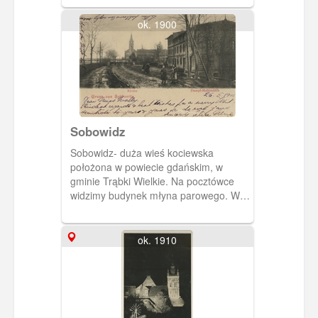
Cystersów. Pochodzi z około 1592 roku.
ok. 1900
Sobowidz
Sobowidz- duża wieś kociewska
położona w powiecie gdańskim, w
gminie Trąbki Wielkie. Na pocztówce
widzimy budynek młyna parowego. W
oddali kościół wybudowany w 1843 roku
i gruntownie przebudowany w roku
1864 (wieża dobudowana w 1898).
ok. 1910
Dzisiaj świątynia parafialna pw.
Przemienienia Pańskiego.