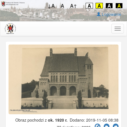
↓A
A
A↑
A
A
A
A
Logowanie
Togg
navig
Obraz pochodzi z
ok. 1920 r.
Dodano: 2019-11-05 08:38