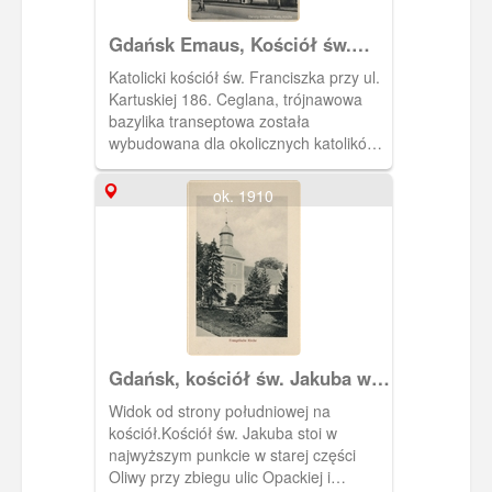
Gdańsk Emaus, Kościół św.
Franciszka
Katolicki kościół św. Franciszka przy ul.
Kartuskiej 186. Ceglana, trójnawowa
bazylika transeptowa została
wybudowana dla okolicznych katolików
w latach 1904 - 06 wg. proj. Augusta
Menkena z Berlina. Prezbiterium
ok. 1910
umieszczono od wschodu, wieżę
(usytuowaną asymetrycznie - od
zachodu). Pierwotnie wieża miała
wysokość 57 m (po odbudowie po II
wojnie światowej wieża ma 49 m
wysokości).
Gdańsk, kościół św. Jakuba w
Oliwie
Widok od strony południowej na
kościół.Kościół św. Jakuba stoi w
najwyższym punkcie w starej części
Oliwy przy zbiegu ulic Opackiej i