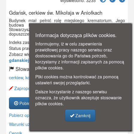
Wyświetlono: 3235
Gdańsk, cerkiew św. Mikołaja w Aniołkach
Budynek miał pełnić rolę miejskiego krematorium. Jego
budowa była poprzedzona utworzeniem w 1898 r.
Stowarzyszenia na Rzecz Pochówków Całopalnych oraz
dopuszczeniem kremacji w Prusach.
Informacja dotycząca plików cookies.
Indeks zasobu:
GSP01585
Informujemy, iż w celu zapewnienia
Status prawny:
Użycie Niekomercyjne
prawidłowej pracy naszego serwisu oraz
Zobacz więcej:
https://www.gdanskstrefa.com/sekrety-
dostosowania go do Państwa potrzeb,
gdanskiej-cerkwi-galeria-zdjec/
korzystamy z informacji zapisanych za pomocą
plików cookies.
Słowa kluczowe:
Pliki cookies można kontrolować za pomocą
cerkiew
,
kościół
,
aniołki
,
ustawień swojej przeglądarki.
Zaproponuj zmianę opisu.
Dalsze korzystanie z naszego serwisu
oznacza, że użytkownik akceptuje stosowanie
Pobierz zasób
plików cookies.
Pobierz opis
Zamknij
Warunki używania zasobów.
Cennik