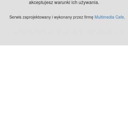
akceptujesz warunki ich używania.
Serwis zaprojektowany i wykonany przez firmę
Multimedia Cafe
.
Zobacz też:
MJ Drone - profesjonalne mycie elewacji z drona
.