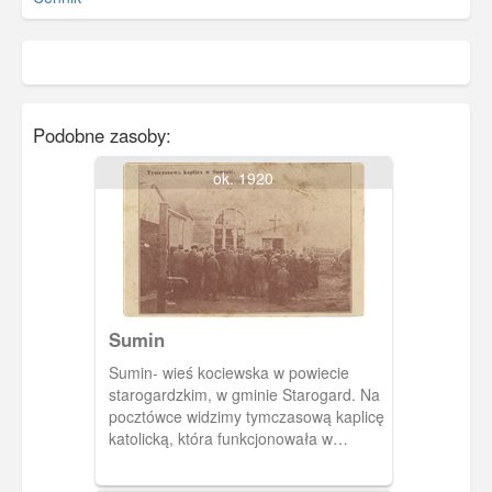
Podobne zasoby:
ok. 1920
Sumin
Sumin- wieś kociewska w powiecie
starogardzkim, w gminie Starogard. Na
pocztówce widzimy tymczasową kaplicę
katolicką, która funkcjonowała w
Suminie w latach 1920- 1927 w
wydzielonej części karczmy. Kościół p.w