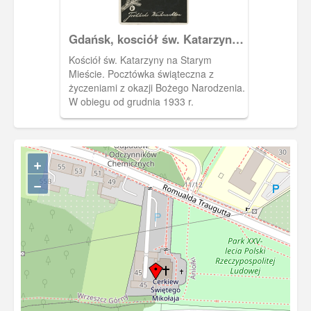
Gdańsk, kosciół św. Katarzyny,
Danzig Die St. Katharinenkirche
Kościół św. Katarzyny na Starym
Mieście. Pocztówka świąteczna z
życzeniami z okazji Bożego Narodzenia.
W obiegu od grudnia 1933 r.
+
−