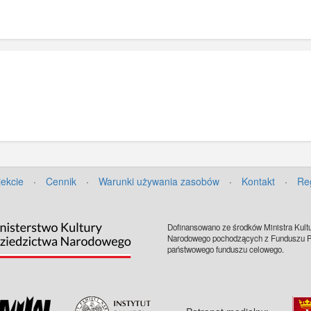
jekcie
·
Cennik
·
Warunki używania zasobów
·
Kontakt
·
Re
Dofinansowano ze środków Ministra Kultu
Narodowego pochodzących z Funduszu Pr
państwowego funduszu celowego.