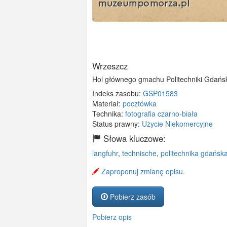
Wrzeszcz
Hol głównego gmachu Politechniki Gdańsk
Indeks zasobu:
GSP01583
Materiał:
pocztówka
Technika:
fotografia czarno-biała
Status prawny:
Użycie Niekomercyjne
Słowa kluczowe:
langfuhr
,
technische
,
politechnika gdańsk
Zaproponuj zmianę opisu.
Pobierz zasób
Pobierz opis