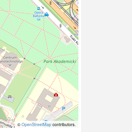
©
OpenStreetMap
contributors.