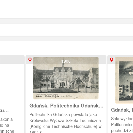
1906
Gdańsk, Politechnika Gdańska
Gdańsk, 
ku
budynek główny
Politechnika Gdańska powstała jako
Sala wykład
Saxonia
Królewska Wyższa Szkoła Techniczna
Politechnice Gd
go na
(Königliche Technische Hochschule) w
pochodzi z 
chnische
1904 r.