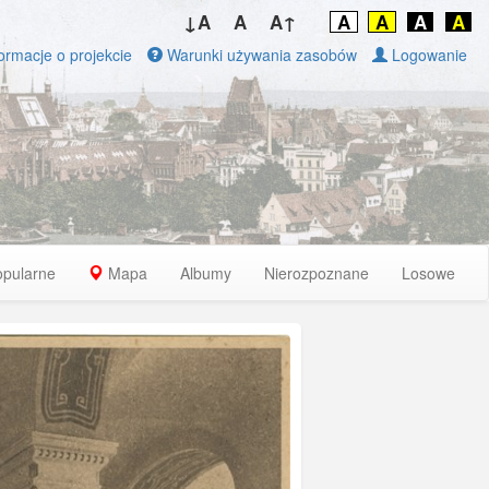
↓A
A
A↑
A
A
A
A
ormacje o projekcie
Warunki używania zasobów
Logowanie
opularne
Mapa
Albumy
Nierozpoznane
Losowe