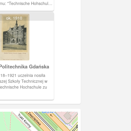
umu: "Technische Hohschule,
rtka zrobiona jest z twardej
wykrojonym w centralnej
ok. 1910
nkiem. Po otwarciu okienka
 mały album (wym.: szer. 8
cm) złożony w harmonijkę.
Politechnika Gdańska
18–1921 uczelnia nosiła
zej Szkoły Technicznej w
echnische Hochschule zu