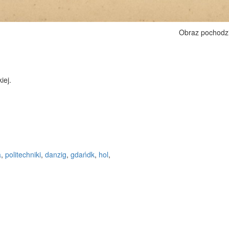
Obraz pochodz
iej.
a
,
politechniki
,
danzig
,
gdańdk
,
hol
,