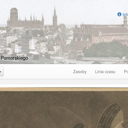
Inf
 Pomorskiego
Toggle Dropdown
Zasoby
Linia czasu
P