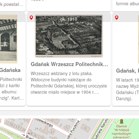
formie alb
k powstał
Danzig". Ka
chniki
tektury, z 
1904 roku.
ok. 1910
części okie
wyjmuje się
cm, wys. 6 
Gdańsk Wrzeszcz Politechnika
 Gdańska
Gdańska, Danzig Langfuhr
Gdańsk, 
Wrzeszcz widziany z lotu ptaka.
Technische Hohschule of
olitechniki
Widoczne budynki należące do
W latach 19
Danzig
Politechniki Gdańskiej, której uroczyste
nazwę Wyżs
e albumu:
otwarcie miało miejsce w 1904 r.
Gdańsku (T
zig". Kartka
Projektantem był arch. prof. Albert
Danzig).
ry, z
Carsten.
ęści
enka wyjmuje
 8 cm, wys.
.