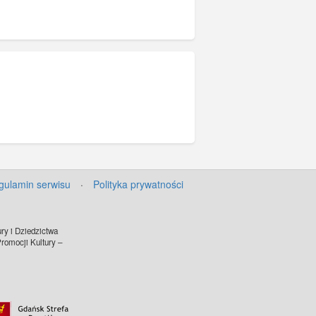
gulamin serwisu
·
Polityka prywatności
ry i Dziedzictwa
omocji Kultury –