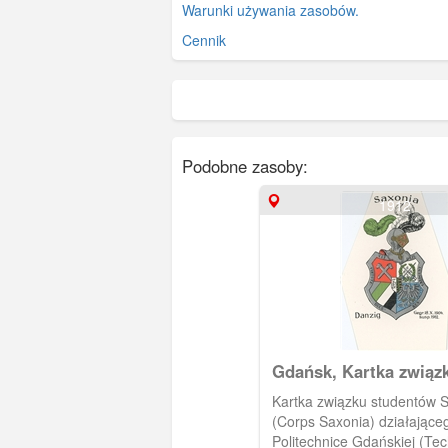
Warunki używania zasobów.
Cennik
Podobne zasoby:
1912
Gdańsk, Kartka związ
studentów Saxonia
Kartka związku studentów 
(Corps Saxonia) działające
Politechnice Gdańskiej (Te