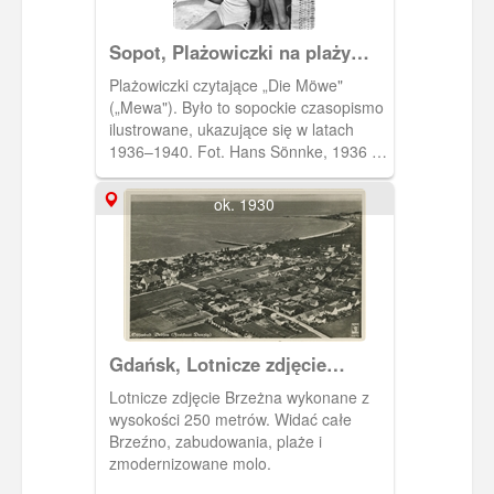
Sopot, Plażowiczki na plaży
przy lekturze „Die Möwe"
Plażowiczki czytające „Die Möwe"
(„Mewa"). Było to sopockie czasopismo
ilustrowane, ukazujące się w latach
1936–1940. Fot. Hans Sönnke, 1936 r.,
„Die Möwe".
ok. 1930
Gdańsk, Lotnicze zdjęcie
Brzeźna
Lotnicze zdjęcie Brzeżna wykonane z
wysokości 250 metrów. Widać całe
Brzeźno, zabudowania, plaże i
zmodernizowane molo.