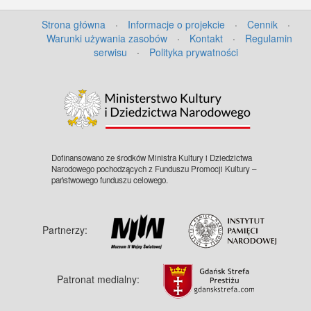
Strona główna
·
Informacje o projekcie
·
Cennik
·
Warunki używania zasobów
·
Kontakt
·
Regulamin
serwisu
·
Polityka prywatności
Dofinansowano ze środków Ministra Kultury i Dziedzictwa
Narodowego pochodzących z Funduszu Promocji Kultury –
państwowego funduszu celowego.
Partnerzy:
Patronat medialny: