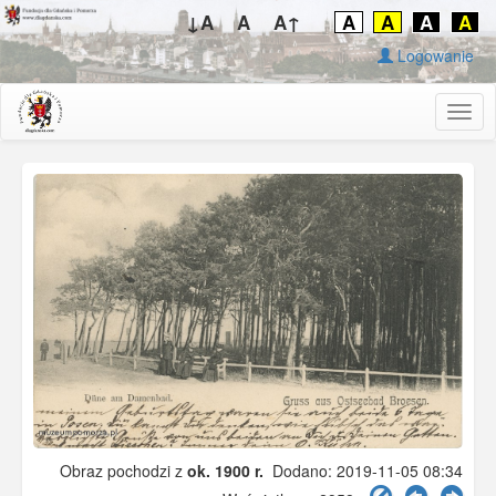
↓A
A
A↑
A
A
A
A
Logowanie
Togg
navig
Obraz pochodzi z
ok. 1900 r.
Dodano: 2019-11-05 08:34