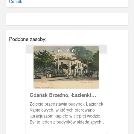
Cennik
Podobne zasoby:
ok. 1910
Gdańsk Brzeźno, Łazienki
Kąpielowe Danzig, Brösen
Zdjęcie przedstawia budynek Łazienek
Warmbad
Kąpielowych, w których oferowano
kuracjuszom kąpiele w ciepłej wodzie.
Był to jeden z budynków składających
się na tamtejszy kurort.