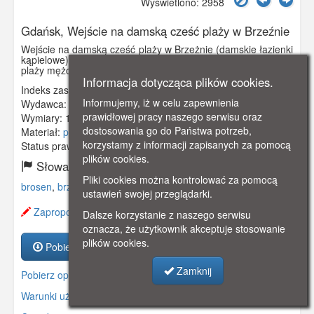
Wyświetlono: 2958
Gdańsk, Wejście na damską cześć plaży w Brzeźnie
Wejście na damską cześć plaży w Brzeżnie (damskie łazienki
kąpielowe). Na ławeczce siedzące trzy panie. Od strony
plaży mężczyzna w kapeluszu.
Informacja dotycząca plików cookies.
Indeks zasobu:
GSP01554
Informujemy, iż w celu zapewnienia
Wydawca:
Johannes Jaglinsky, Danzig
prawidłowej pracy naszego serwisu oraz
Wymiary:
140 x 90 mm
dostosowania go do Państwa potrzeb,
Materiał:
pocztówka
korzystamy z informacji zapisanych za pomocą
Status prawny:
Użycie Niekomercyjne
plików cookies.
Słowa kluczowe:
Pliki cookies można kontrolować za pomocą
brosen
,
brzeźno
,
plaża
,
damenbad
,
ustawień swojej przeglądarki.
Zaproponuj zmianę opisu.
Dalsze korzystanie z naszego serwisu
oznacza, że użytkownik akceptuje stosowanie
plików cookies.
Pobierz zasób
Zamknij
Pobierz opis
Warunki używania zasobów.