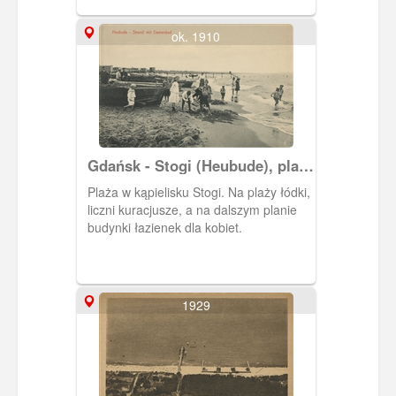
ok. 1910
Gdańsk - Stogi (Heubude), plaża
z łazienkami dla kobiet (Strand
Plaża w kąpielisku Stogi. Na plaży łódki,
mit Damenbad)
liczni kuracjusze, a na dalszym planie
budynki łazienek dla kobiet.
1929