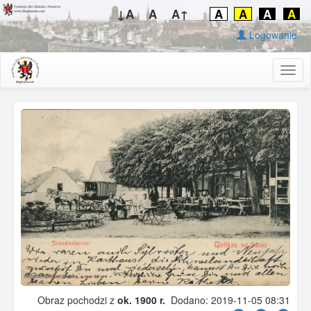
↓A
A
A↑
A
A
A
A
Logowanie
Togg
navig
Obraz pochodzi z
ok. 1900 r.
Dodano: 2019-11-05 08:31