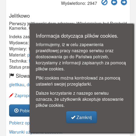
Wyświetlono: 2947
Jelitkowo
Pierwszy jelitkowski dom zdrojowy. Właścicielem był Reinhold
Kamerke. Otwarty został 1893 roku.
Informacja dotycząca plików cookies.
Indeks zasobu:
GSP01523
Wydawca:
Stengel & Co, Dresden-Berlin
Informujemy, iż w celu zapewnienia
Wymiary:
140 x 89 mm
prawidłowej pracy naszego serwisu oraz
Materiał:
pocztówka
dostosowania go do Państwa potrzeb,
Technika:
fotografia czarno-biała
korzystamy z informacji zapisanych za pomocą
Status prawny:
Użycie Niekomercyjne
plików cookies.
Słowa kluczowe:
Pliki cookies można kontrolować za pomocą
ustawień swojej przeglądarki.
glettkau
,
dom zdrojowy
,
letnicy
,
kurhaus
,
Dalsze korzystanie z naszego serwisu
Zaproponuj zmianę opisu.
oznacza, że użytkownik akceptuje stosowanie
plików cookies.
Pobierz zasób
Zamknij
Pobierz opis
Warunki używania zasobów.